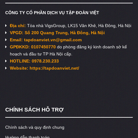
CÔNG TY CỔ PHẦN DỊCH VỤ TẬP ĐOÀN VIỆT
Địa chỉ:
Tòa nhà VigsGroup, LK15 Văn Khê, Hà Đông, Hà Nội
VPGD: Số 200 Quang Trung, Hà Đông, Hà Nội
Email:
tapdoanviet.vn@gmail.com
GPĐKKD: 0107450770
do phòng đăng ký kinh doanh sở kế
hoạch và đầu tư TP Hà Nội cấp.
HOTLINE: 0978.230.233
Website: https://tapdoanviet.net/
CHÍNH SÁCH HỖ TRỢ
Chính sách và quy định chung
Hướng dẫn thanh toán