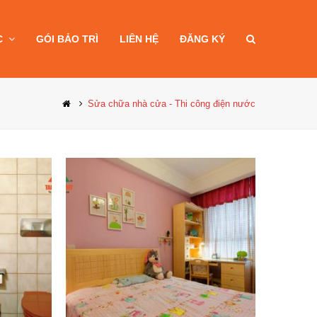
C
GÓI BẢO TRÌ
LIÊN HỆ
ĐĂNG KÝ
Sửa chữa nhà cửa - Thi công điện nước