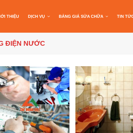
IỚI THIỆU
DỊCH VỤ
BẢNG GIÁ SỬA CHỮA
TIN TỨ
G ĐIỆN NƯỚC