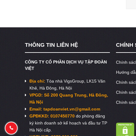
THÔNG TIN LIÊN HỆ
CHÍNH
CÔNG TY CỔ PHẦN DỊCH VỤ TẬP ĐOÀN
Chính sác
VIỆT
Hướng dẫn
Địa chỉ:
Tòa nhà VigsGroup, LK15 Văn
Chính sác
Khê, Hà Đông, Hà Nội
Chính sác
VPGD: Số 200 Quang Trung, Hà Đông,
Hà Nội
Chính sác
Email:
tapdoanviet.vn@gmail.com
GPĐKKD: 0107450770
do phòng đăng
ký kinh doanh sở kế hoạch và đầu tư TP
Hà Nội cấp.