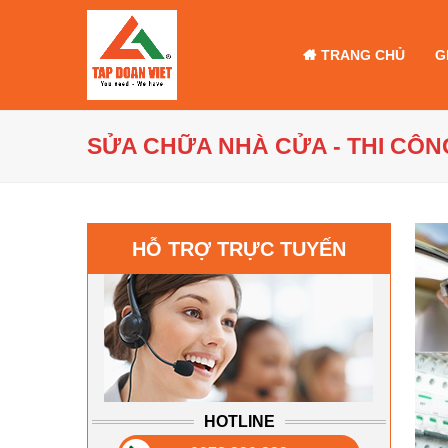
TRANG CHỦ
G
SỬA CHỮA NHÀ CỬA - THI CÔN
HỖ TRỢ TRỰC TUYẾN
HOTLINE