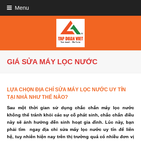
Menu
GIÁ SỬA MÁY LỌC NƯỚC
LỰA CHỌN ĐỊA CHỈ SỬA MÁY LỌC NƯỚC UY TÍN
TẠI NHÀ NHƯ THẾ NÀO?
Sau một thời gian sử dụng chắc chắn máy lọc nước
không thể tránh khỏi các sự cố phát sinh, chắc chắn điều
này sẽ ảnh hưởng đến sinh hoạt gia đình. Lúc này, bạn
phải tìm ngay địa chỉ sửa máy lọc nước uy tín để liên
hệ, tuy nhiên hiện nay trên thị trường quá có nhiều đơn vị