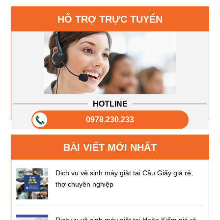
HỖ TRỢ TRỰC TUYẾN
HOTLINE
0978.230.233
BÀI VIẾT MỚI NHẤT
Dịch vụ vệ sinh máy giặt tại Cầu Giấy giá rẻ,
thợ chuyên nghiệp