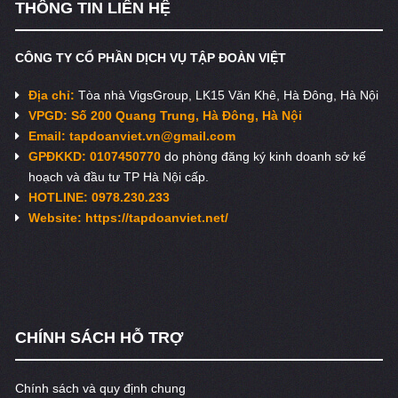
THÔNG TIN LIÊN HỆ
CÔNG TY CỔ PHẦN DỊCH VỤ TẬP ĐOÀN VIỆT
Địa chỉ:
Tòa nhà VigsGroup, LK15 Văn Khê, Hà Đông, Hà Nội
VPGD: Số 200 Quang Trung, Hà Đông, Hà Nội
Email:
tapdoanviet.vn@gmail.com
GPĐKKD: 0107450770
do phòng đăng ký kinh doanh sở kế
hoạch và đầu tư TP Hà Nội cấp.
HOTLINE: 0978.230.233
Website: https://tapdoanviet.net/
CHÍNH SÁCH HỖ TRỢ
Chính sách và quy định chung