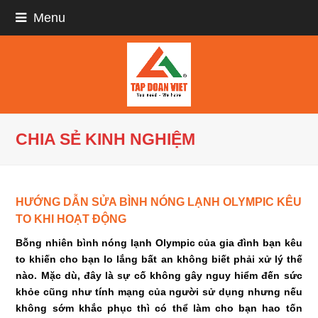
Menu
CHIA SẺ KINH NGHIỆM
HƯỚNG DẪN SỬA BÌNH NÓNG LẠNH OLYMPIC KÊU
TO KHI HOẠT ĐỘNG
Bỗng nhiên bình nóng lạnh Olympic của gia đình bạn kêu
to khiến cho bạn lo lắng bất an không biết phải xử lý thế
nào. Mặc dù, đây là sự cố không gây nguy hiểm đến sức
khỏe cũng như tính mạng của người sử dụng nhưng nếu
không sớm khắc phục thì có thể làm cho bạn hao tốn