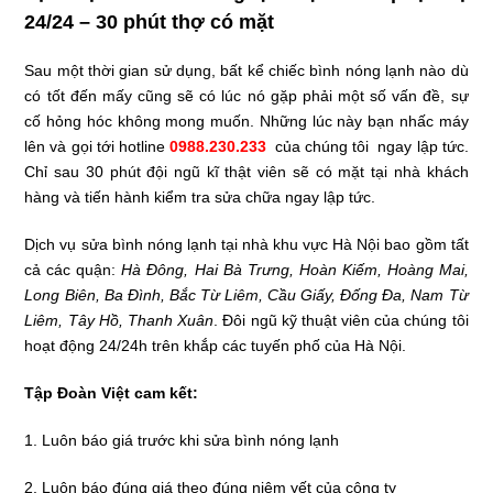
24/24 – 30 phút thợ có mặt
Sau một thời gian sử dụng, bất kể chiếc bình nóng lạnh nào dù
có tốt đến mấy cũng sẽ có lúc nó gặp phải một số vấn đề, sự
cố hỏng hóc không mong muốn. Những lúc này bạn nhấc máy
lên và gọi tới hotline
0988.230.233
của chúng tôi ngay lập tức.
Chỉ sau 30 phút đội ngũ kĩ thật viên sẽ có mặt tại nhà khách
hàng và tiến hành kiểm tra sửa chữa ngay lập tức.
Dịch vụ sửa bình nóng lạnh tại nhà khu vực Hà Nội bao gồm tất
cả các quận:
Hà Đông, Hai Bà Trưng, Hoàn Kiếm, Hoàng Mai,
Long Biên, Ba Đình, Bắc Từ Liêm, Cầu Giấy, Đống Đa, Nam Từ
Liêm, Tây Hồ, Thanh Xuân
. Đôi ngũ kỹ thuật viên của chúng tôi
hoạt động 24/24h trên khắp các tuyến phố của Hà Nội.
Tập Đoàn Việt cam kết:
1. Luôn báo giá trước khi sửa bình nóng lạnh
2. Luôn báo đúng giá theo đúng niêm yết của công ty