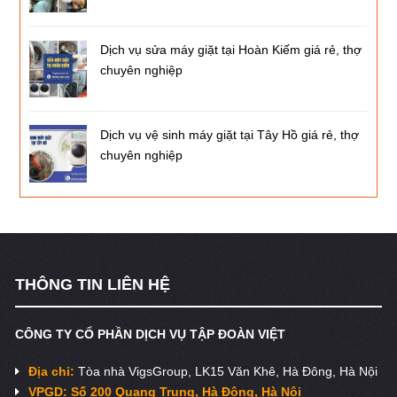
Dịch vụ sửa máy giặt tại Hoàn Kiếm giá rẻ, thợ
chuyên nghiệp
Dịch vụ vệ sinh máy giặt tại Tây Hồ giá rẻ, thợ
chuyên nghiệp
THÔNG TIN LIÊN HỆ
CÔNG TY CỔ PHẦN DỊCH VỤ TẬP ĐOÀN VIỆT
Địa chỉ:
Tòa nhà VigsGroup, LK15 Văn Khê, Hà Đông, Hà Nội
VPGD: Số 200 Quang Trung, Hà Đông, Hà Nội