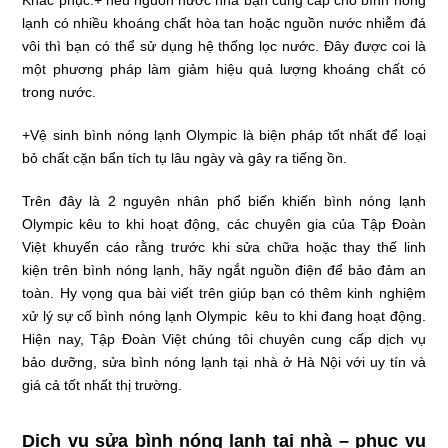
Khắc phục:+ nếu nguồn nước nhà bạn cung cấp cho bình nóng
lạnh có nhiều khoáng chất hòa tan hoặc nguồn nước nhiễm đá
vôi thì bạn có thể sử dụng hệ thống lọc nước. Đây được coi là
một phương pháp làm giảm hiệu quả lượng khoáng chất có
trong nước.
+Vệ sinh bình nóng lạnh Olympic là biện pháp tốt nhất để loại
bỏ chất cặn bẩn tích tụ lâu ngày và gây ra tiếng ồn.
Trên đây là 2 nguyên nhân phổ biến khiến bình nóng lạnh
Olympic kêu to khi hoạt động, các chuyên gia của Tập Đoàn
Việt khuyến cáo rằng trước khi sửa chữa hoặc thay thế linh
kiện trên bình nóng lạnh, hãy ngắt nguồn điện để bảo đảm an
toàn. Hy vọng qua bài viết trên giúp bạn có thêm kinh nghiệm
xử lý sự cố bình nóng lạnh Olympic kêu to khi đang hoạt động.
Hiện nay, Tập Đoàn Việt chúng tôi chuyên cung cấp dịch vụ
bảo dưỡng, sửa bình nóng lạnh tại nhà ở Hà Nội với uy tín và
giá cả tốt nhất thị trường.
Dịch vụ sửa bình nóng lạnh tại nhà – phục vụ