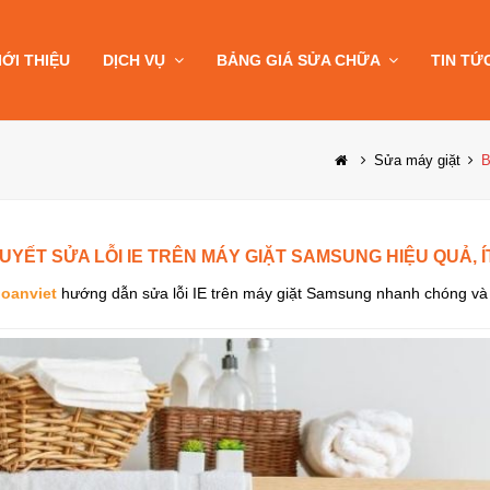
IỚI THIỆU
DỊCH VỤ
BẢNG GIÁ SỬA CHỮA
TIN TỨ
Sửa máy giặt
B
QUYẾT SỬA LỖI IE TRÊN MÁY GIẶT SAMSUNG HIỆU QUẢ, 
oanviet
hướng dẫn sửa lỗi IE trên máy giặt Samsung nhanh chóng và hi