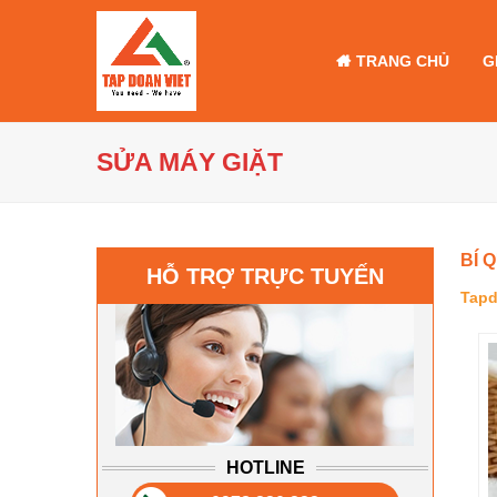
TRANG CHỦ
G
SỬA MÁY GIẶT
BÍ 
HỖ TRỢ TRỰC TUYẾN
Tapd
HOTLINE