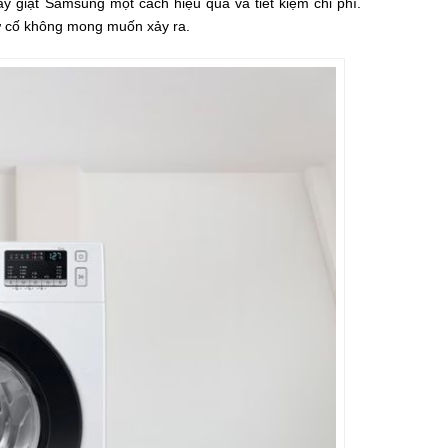
y giặt Samsung một cách hiệu quả và tiết kiệm chi phí.
ự cố không mong muốn xảy ra.