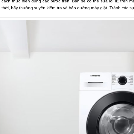
 cách thực hiện đúng các bước trên. Bạn sẽ có thể sửa lỗi IE trên má
 thời, hãy thường xuyên kiểm tra và bảo dưỡng máy giặt. Tránh các s