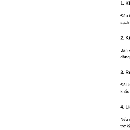
1. K
Đầu 
sạch
2. K
Bạn 
dàng
3. R
Đôi k
khắc
4. L
Nếu 
trợ k