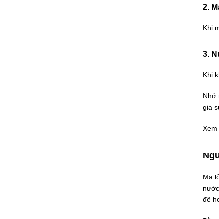
2. M
Khi m
3. N
Khi k
Nhớ r
gia 
Xem 
Ngu
Mã l
nước
để h