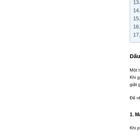
Dấu
Một t
Khi 
giặt 
Để nh
1. M
Khi p