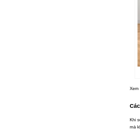
Xem 
Các
Khi s
mà kh