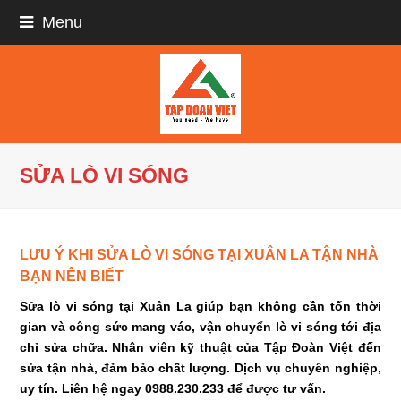
Menu
SỬA LÒ VI SÓNG
LƯU Ý KHI SỬA LÒ VI SÓNG TẠI XUÂN LA TẬN NHÀ
BẠN NÊN BIẾT
Sửa lò vi sóng tại Xuân La giúp bạn không cần tốn thời
gian và công sức mang vác, vận chuyển lò vi sóng tới địa
chỉ sửa chữa. Nhân viên kỹ thuật của Tập Đoàn Việt đến
sửa tận nhà, đảm bảo chất lượng. Dịch vụ chuyên nghiệp,
uy tín. Liên hệ ngay 0988.230.233 để được tư vấn.