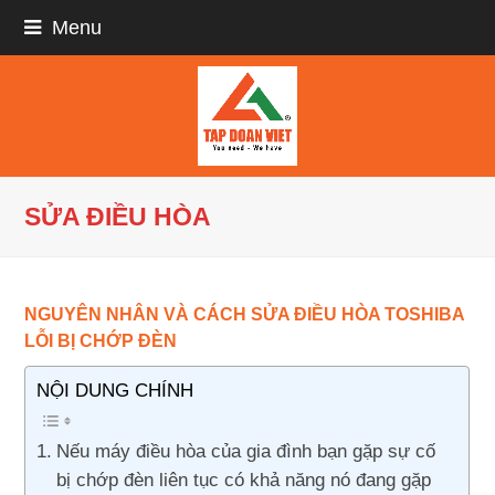
Menu
SỬA ĐIỀU HÒA
NGUYÊN NHÂN VÀ CÁCH SỬA ĐIỀU HÒA TOSHIBA
LỖI BỊ CHỚP ĐÈN
NỘI DUNG CHÍNH
Nếu máy điều hòa của gia đình bạn gặp sự cố
bị chớp đèn liên tục có khả năng nó đang gặp