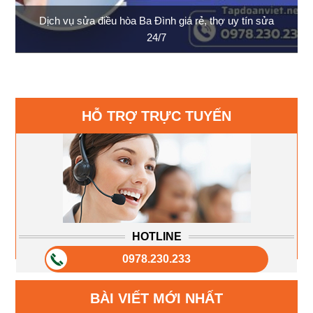
Dịch vụ sửa điều hòa Ba Đình giá rẻ, thợ uy tín sửa
24/7
HỖ TRỢ TRỰC TUYẾN
HOTLINE
0978.230.233
BÀI VIẾT MỚI NHẤT