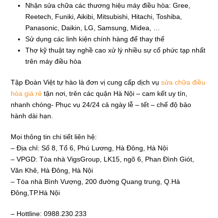
Nhận sửa chữa các thương hiệu máy điều hòa: Gree,
Reetech, Funiki, Aikibi, Mitsubishi, Hitachi, Toshiba,
Panasonic, Daikin, LG, Samsung, Midea, …
Sử dụng các linh kiện chính hàng để thay thế
Thợ kỹ thuật tay nghề cao xử lý nhiều sự cố phức tạp nhất
trên máy điều hòa
Tập Đoàn Việt tự hào là đơn vị cung cấp dịch vụ
sửa chữa điều
hòa giá rẻ
tận nơi, trên các quận Hà Nội – cam kết uy tín,
nhanh chóng- Phục vụ 24/24 cả ngày lễ – tết – chế độ bảo
hành dài hạn.
Mọi thông tin chi tiết liên hệ:
– Địa chỉ: Số 8, Tổ 6, Phú Lương, Hà Đông, Hà Nội
– VPGD: Tòa nhà VigsGroup, LK15, ngõ 6, Phan Đình Giót,
Văn Khê, Hà Đông, Hà Nội
– Tòa nhà Bình Vượng, 200 đường Quang trung, Q.Hà
Đông,TP.Hà Nội
– Hottline: 0988.230.233