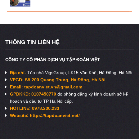
THÔNG TIN LIÊN HỆ
CÔNG TY CỔ PHẦN DỊCH VỤ TẬP ĐOÀN VIỆT
Địa chỉ:
Tòa nhà VigsGroup, LK15 Văn Khê, Hà Đông, Hà Nội
VPGD: Số 200 Quang Trung, Hà Đông, Hà Nội
Email:
tapdoanviet.vn@gmail.com
GPĐKKD: 0107450770
do phòng đăng ký kinh doanh sở kế
hoạch và đầu tư TP Hà Nội cấp.
HOTLINE: 0978.230.233
Website: https://tapdoanviet.net/