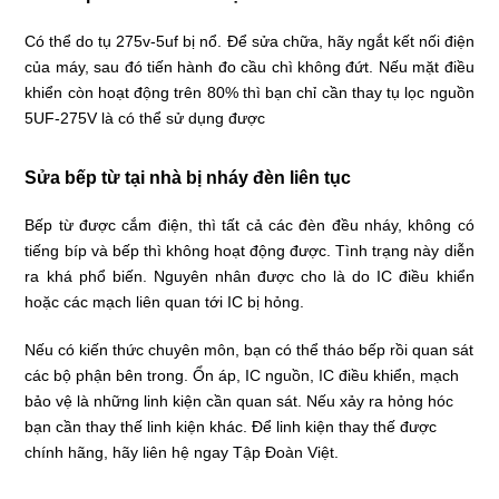
Có thể do tụ 275v-5uf bị nổ. Để sửa chữa, hãy ngắt kết nối điện
của máy, sau đó tiến hành đo cầu chì không đứt. Nếu mặt điều
khiển còn hoạt động trên 80% thì bạn chỉ cần thay tụ lọc nguồn
5UF-275V là có thể sử dụng được
Sửa bếp từ tại nhà bị nháy đèn liên tục
Bếp từ được cắm điện, thì tất cả các đèn đều nháy, không có
tiếng bíp và bếp thì không hoạt động được. Tình trạng này diễn
ra khá phổ biến. Nguyên nhân được cho là do IC điều khiển
hoặc các mạch liên quan tới IC bị hỏng.
Nếu có kiến thức chuyên môn, bạn có thể tháo bếp rồi quan sát
các bộ phận bên trong. Ổn áp, IC nguồn, IC điều khiển, mạch
bảo vệ là những linh kiện cần quan sát. Nếu xảy ra hỏng hóc
bạn cần thay thế linh kiện khác. Để linh kiện thay thế được
chính hãng, hãy liên hệ ngay Tập Đoàn Việt.