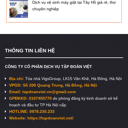
Dịch vụ vệ sinh máy giặt tại Tây Hồ giá rẻ, thợ
chuyên nghiệp
THÔNG TIN LIÊN HỆ
CÔNG TY CỔ PHẦN DỊCH VỤ TẬP ĐOÀN VIỆT
Địa chỉ:
Tòa nhà VigsGroup, LK15 Văn Khê, Hà Đông, Hà Nội
VPGD: Số 200 Quang Trung, Hà Đông, Hà Nội
Email:
tapdoanviet.vn@gmail.com
GPĐKKD: 0107450770
do phòng đăng ký kinh doanh sở kế
hoạch và đầu tư TP Hà Nội cấp.
HOTLINE: 0978.230.233
Website: https://tapdoanviet.net/