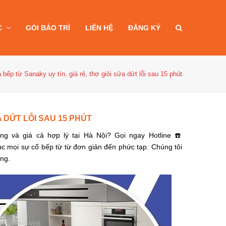
C
GÓI BẢO TRÌ
LIÊN HỆ
ĐĂNG KÝ
 bếp từ Sanaky uy tín, giá rẻ, thợ giỏi sửa dứt lỗi sau 15 phút
A DỨT LỖI SAU 15 PHÚT
g và giá cả hợp lý tại Hà Nội? Gọi ngay Hotline ☎️
c mọi sự cố bếp từ từ đơn giản đến phức tạp. Chúng tôi
àng.