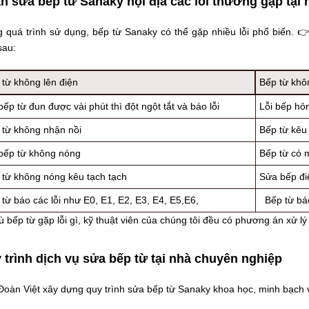
n sửa bếp từ Sanaky nội địa các lỗi thường gặp tại 
g quá trình sử dụng, bếp từ Sanaky có thể gặp nhiều lỗi phổ biến. 
sau:
 từ không lên điện
Bếp từ khôn
bếp từ đun được vài phút thì đột ngột tắt và báo lỗi
Lỗi bếp hỏ
 từ không nhận nồi
Bếp từ kêu
 bếp từ không nóng
Bếp từ có 
 từ không nóng kêu tạch tạch
Sửa bếp điệ
từ báo các lỗi như E0, E1, E2, E3, E4, E5,E6,
Bếp từ bá
 bếp từ gặp lỗi gì, kỹ thuật viên của chúng tôi đều có phương án xử lý t
 trình dịch vụ sửa bếp từ tại nhà chuyên nghiệp
Đoàn Việt xây dựng quy trình sửa bếp từ Sanaky khoa học, minh bạch 