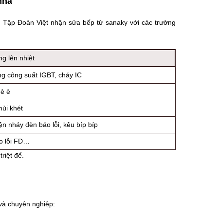
nhà
👉 Tập Đoàn Việt nhận sửa bếp từ sanaky với các trường
g lên nhiệt
ng công suất IGBT, cháy IC
 è è
mùi khét
n nháy đèn báo lỗi, kêu bíp bíp
o lỗi FD…
riệt để.
và chuyên nghiệp: