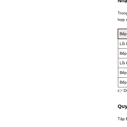
Nhậ
Tron
hợp 
Bếp
Lỗi 
Bếp
Lỗi
Bếp
Bếp 
👉 Dù
Quy
Tập 