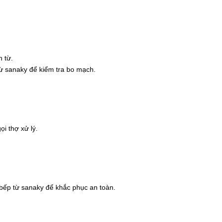
 từ.
từ sanaky để kiểm tra bo mạch.
i thợ xử lý.
 bếp từ sanaky để khắc phục an toàn.