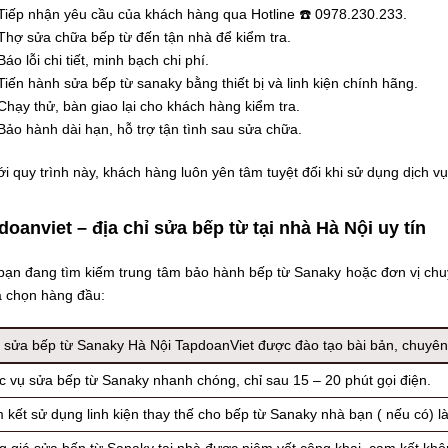
Tiếp nhận yêu cầu của khách hàng qua Hotline ☎️ 0978.230.233.
Thợ sửa chữa bếp từ đến tận nhà để kiểm tra.
Báo lỗi chi tiết, minh bạch chi phí.
Tiến hành sửa bếp từ sanaky bằng thiết bị và linh kiện chính hãng.
Chạy thử, bàn giao lại cho khách hàng kiểm tra.
Bảo hành dài hạn, hỗ trợ tận tình sau sửa chữa.
i quy trình này, khách hàng luôn yên tâm tuyệt đối khi sử dụng dịch vụ
doanviet – địa chỉ sửa bếp từ tại nhà Hà Nội uy tín
bạn đang tìm kiếm trung tâm bảo hành bếp từ Sanaky hoặc đơn vị chu
a chọn hàng đầu:
 sửa bếp từ Sanaky Hà Nội TapdoanViet được đào tạo bài bản, chuyên s
c vụ sửa bếp từ Sanaky nhanh chóng, chỉ sau 15 – 20 phút gọi điện.
kết sử dụng linh kiện thay thế cho bếp từ Sanaky nhà bạn ( nếu có) là