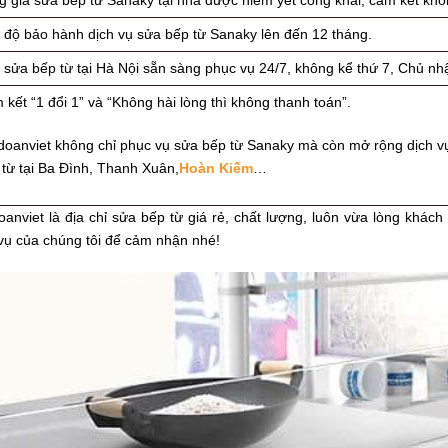
 giá sửa bếp từ Sanaky tại nhà được niêm yết công khai, cam kết khôn
 độ bảo hành dịch vụ sửa bếp từ Sanaky lên đến 12 tháng.
sửa bếp từ tại Hà Nội sẵn sàng phục vụ 24/7, không kể thứ 7, Chủ nhậ
kết “1 đổi 1” và “Không hài lòng thì không thanh toán”.
doanviet không chỉ phục vụ sửa bếp từ Sanaky mà còn mở rộng dịch vụ 
 từ tại Ba Đình, Thanh Xuân,
Hoàn Kiếm
…
anviet là địa chỉ sửa bếp từ giá rẻ, chất lượng, luôn vừa lòng khách
vụ của chúng tôi để cảm nhận nhé!