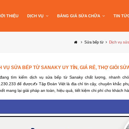
IỚI THIỆU
DỊCH VỤ
BẢNG GIÁ SỬA CHỮA
TIN TỨ
Sửa bếp từ
Dịch vụ sửa
H VỤ SỬA BẾP TỪ SANAKY UY TÍN, GIÁ RẺ, THỢ GIỎI SỬ
đang tìm kiếm dịch vụ sửa bếp từ Sanaky chất lượng, nhanh chón
.230.233 để được✍ Tập Đoàn Việt là địa chỉ tin cậy, chuyên khắc phụ
ết mang lại giải pháp an toàn, hiệu quả, tiết kiệm chi phí cho khách h