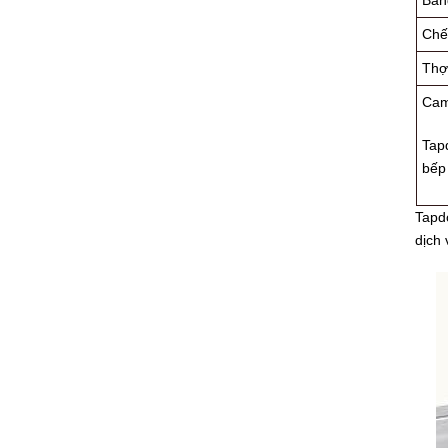
Bảng
Chế
Thợ 
Cam 
Tap
bếp
Tapdo
dịch 