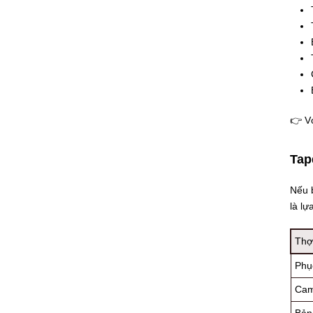
👉 Vớ
Tap
Nếu 
là lự
Thợ
Phụ
Cam 