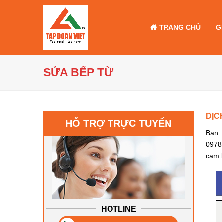
TRANG CHỦ
G
SỬA BẾP TỪ
DỊC
HỖ TRỢ TRỰC TUYẾN
Bạn 
0978
cam k
HOTLINE