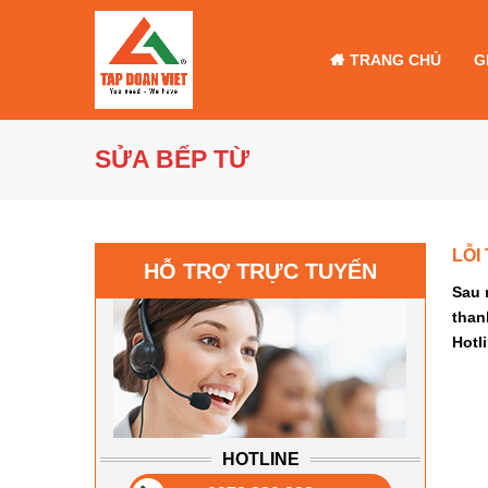
TRANG CHỦ
G
SỬA BẾP TỪ
LỖI
HỖ TRỢ TRỰC TUYẾN
Sau 
than
Hotl
HOTLINE