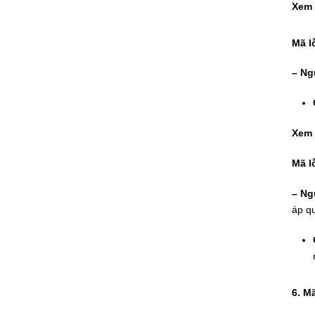
Xem 
Mã l
– Ng
Xem
Mã l
– Ng
áp q
6. Mã