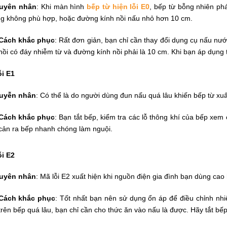
uyên nhân
: Khi màn hình
bếp từ hiện lỗi E0
, bếp từ bỗng nhiên phá
g không phù hợp, hoặc đường kính nồi nấu nhỏ hơn 10 cm.
Cách khắc phục
: Rất đơn giản, bạn chỉ cần thay đổi dụng cụ nấu nướ
nồi có đáy nhiễm từ và đường kính nồi phải là 10 cm. Khi bạn áp dụng 
ỗi E1
uyễn nhân
: Có thể là do người dùng đun nấu quá lâu khiến bếp từ xuất
Cách khắc phục
: Bạn tắt bếp, kiểm tra các lỗ thông khí của bếp xem 
cản ra bếp nhanh chóng làm nguội.
ỗi E2
uyên nhân
: Mã lỗi E2 xuất hiện khi nguồn điện gia đình bạn dùng cao
Cách khắc phục
: Tốt nhất bạn nên sử dụng ổn áp để điều chỉnh nh
trên bếp quá lâu, bạn chỉ cần cho thức ăn vào nấu là được. Hãy tắt bếp