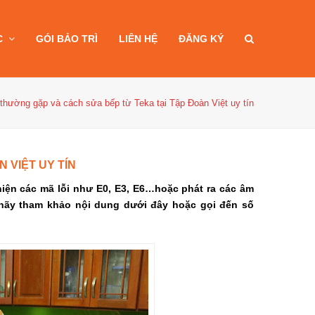
C
GÓI BẢO TRÌ
LIÊN HỆ
ĐĂNG KÝ
 thường gặp và cách sửa bếp từ Teka tại Tập Đoàn Việt uy tín
 VIỆT UY TÍN
hiện các mã lỗi như E0, E3, E6…hoặc phát ra các âm
 hãy tham khảo nội dung dưới đây hoặc gọi đến số