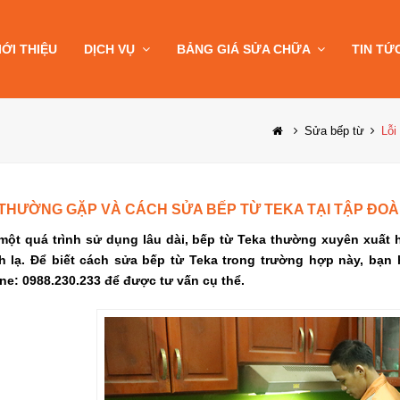
IỚI THIỆU
DỊCH VỤ
BẢNG GIÁ SỬA CHỮA
TIN TỨ
Sửa bếp từ
Lỗi
 THƯỜNG GẶP VÀ CÁCH SỬA BẾP TỪ TEKA TẠI TẬP ĐOÀN
một quá trình sử dụng lâu dài, bếp từ Teka thường xuyên xuất 
h lạ. Để biết cách sửa bếp từ Teka trong trường hợp này, bạn
ine: 0988.230.233 để được tư vấn cụ thể.