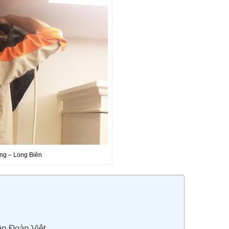
ồng – Long Biên
ập Đoàn Việt