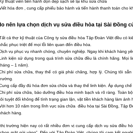
Kỹ thuật viên tiến hành dọn dẹp sạch sẽ lại khu sửa chữa
Viết hóa đơn , cung cấp phiếu bảo hành và tiến hành thanh toán cho k
do nên lựa chọn dịch vụ sửa điều hòa tại Sài Đồng c
Tất cả thợ kỹ thuật của Công ty sửa điều hòa Tập Đoàn Việt đều có ki
khắc phục triệt để mọi lỗi liên quan đến điều hòa.
Dịch vụ phục vụ nhanh chóng, chuyên nghiệp. Ngay khi khách hàng yêu 
Linh kiện sử dụng trong quá trình sửa chữa đều là chính hãng. Mọi li
tháng – 1 năm).
Chi phí sửa chữa, thay thế có giá phải chăng, hợp lý. Chúng tôi sẵn
trường.
Cung cấp đầy đủ hóa đơn sửa chữa và thay thế linh kiện. Áp dụng chế 
Chi phí sửa chữa, bảo dưỡng điều hòa minh bạch và rõ ràng. Toàn bộ 
tôi tuyệt đối không để tình trạng gian lận, vặt tiền khách hàng làm ảnh
Với hơn 10 năm trong lĩnh vực sửa chữa điều hòa tại Sài Đồng, Tập Đ
khách hàng.
thị trường hiện nay có rất nhiều đơn vị cung cấp dịch vụ sửa điều h
“chọn mặt gửi vàng”. Đến với Tập Đoàn Việt, chúng tôi cam kết ngườ