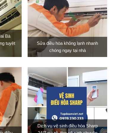
Hai Bà
ng tuyệt
Sửa điều hòa không lạnh nhanh
chóng ngay tại nhà
Dịch vụ vệ sinh điều hòa Sharp
a điều
24/7 giá rẻ, thợ vệ sinh chuyên