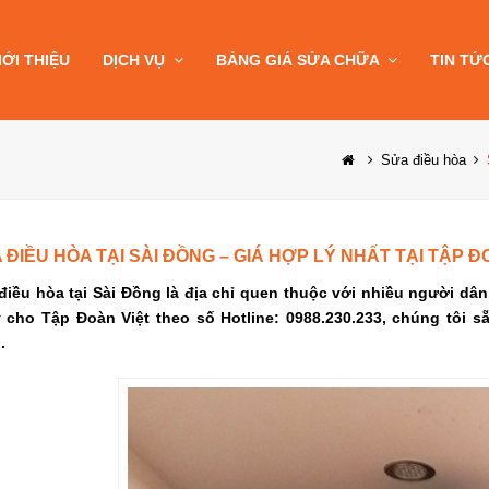
IỚI THIỆU
DỊCH VỤ
BẢNG GIÁ SỬA CHỮA
TIN TỨ
Sửa điều hòa
 ĐIỀU HÒA TẠI SÀI ĐỒNG – GIÁ HỢP LÝ NHẤT TẠI TẬP Đ
điều hòa tại Sài Đồng là địa chỉ quen thuộc với nhiều người dân 
 cho Tập Đoàn Việt theo số Hotline: 0988.230.233, chúng tôi s
.