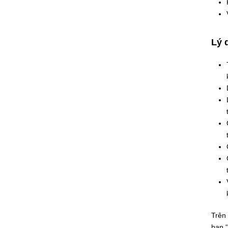
Lý 
Trên 
bạn 