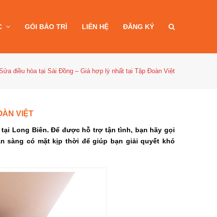
C
GÓI BẢO TRÌ
LIÊN HỆ
ĐĂNG KÝ
Sửa điều hòa tại Sài Đồng – Giá hợp lý nhất tại Tập Đoàn Việt
OÀN VIỆT
tại Long Biên. Để được hỗ trợ tận tình, bạn hãy gọi
ẵn sàng có mặt kịp thời để giúp bạn giải quyết khó