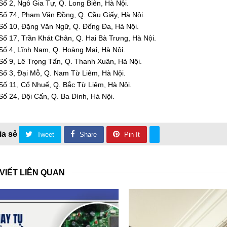
Số 2, Ngô Gia Tự, Q. Long Biên, Hà Nội.
Số 74, Phạm Văn Đồng, Q. Cầu Giấy, Hà Nội.
Số 10, Đặng Văn Ngữ, Q. Đống Đa, Hà Nội.
Số 17, Trần Khát Chân, Q. Hai Bà Trưng, Hà Nội.
Số 4, Lĩnh Nam, Q. Hoàng Mai, Hà Nội.
Số 9, Lê Trọng Tấn, Q. Thanh Xuân, Hà Nội.
Số 3, Đại Mỗ, Q. Nam Từ Liêm, Hà Nội.
Số 11, Cổ Nhuế, Q. Bắc Từ Liêm, Hà Nội.
Số 24, Đội Cấn, Q. Ba Đình, Hà Nội.
Tweet
Share
Pin It
 VIẾT LIÊN QUAN