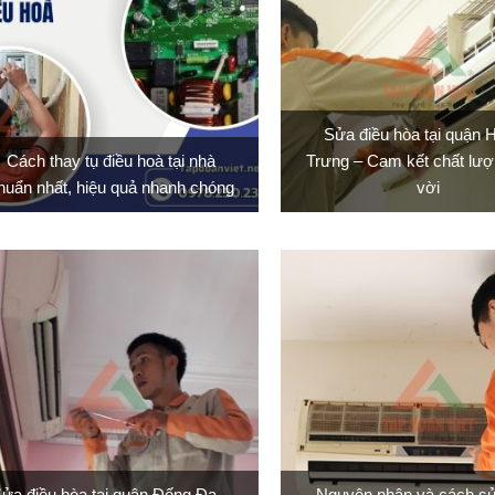
Sửa điều hòa tại quận 
Cách thay tụ điều hoà tại nhà
Trưng – Cam kết chất lượ
huẩn nhất, hiệu quả nhanh chóng
vời
ửa điều hòa tại quận Đống Đa –
Nguyên nhân và cách sử