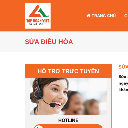
TRANG CHỦ
G
SỬA ĐIỀU HÒA
SỬA
HỖ TRỢ TRỰC TUYẾN
Sửa 
ngay
khăn
HOTLINE