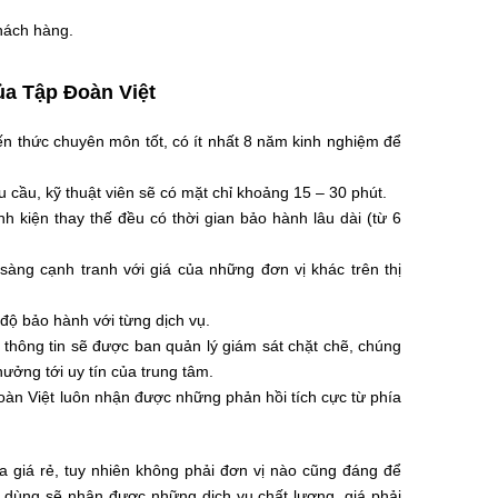
hách hàng.
ủa Tập Đoàn Việt
ến thức chuyên môn tốt, có ít nhất 8 năm kinh nghiệm để
cầu, kỹ thuật viên sẽ có mặt chỉ khoảng 15 – 30 phút.
nh kiện thay thế đều có thời gian bảo hành lâu dài (từ 6
 sàng cạnh tranh với giá của những đơn vị khác trên thị
độ bảo hành với từng dịch vụ.
thông tin sẽ được ban quản lý giám sát chặt chẽ, chúng
 hưởng tới uy tín của trung tâm.
oàn Việt luôn nhận được những phản hồi tích cực từ phía
òa giá rẻ, tuy nhiên không phải đơn vị nào cũng đáng để
i dùng sẽ nhận được những dịch vụ chất lượng, giá phải