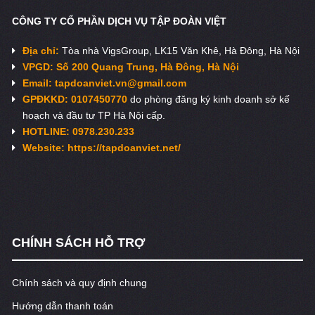
CÔNG TY CỔ PHẦN DỊCH VỤ TẬP ĐOÀN VIỆT
Địa chỉ:
Tòa nhà VigsGroup, LK15 Văn Khê, Hà Đông, Hà Nội
VPGD: Số 200 Quang Trung, Hà Đông, Hà Nội
Email:
tapdoanviet.vn@gmail.com
GPĐKKD: 0107450770
do phòng đăng ký kinh doanh sở kế
hoạch và đầu tư TP Hà Nội cấp.
HOTLINE: 0978.230.233
Website: https://tapdoanviet.net/
CHÍNH SÁCH HỖ TRỢ
Chính sách và quy định chung
Hướng dẫn thanh toán