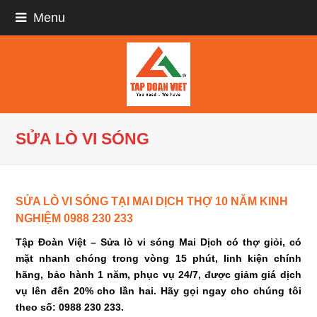
Menu
SỬA LÒ VI SÓNG
SỬA LÒ VI SÓNG TẠI MAI DỊCH THỢ 10 NĂM KINH
NGHIỆM 0988 230 233
Tập Đoàn Việt – Sửa lò vi sóng Mai Dịch có thợ giỏi, có
mặt nhanh chóng trong vòng 15 phút, linh kiện chính
hãng, bảo hành 1 năm, phục vụ 24/7, được giảm giá dịch
vụ lên đến 20% cho lần hai. Hãy gọi ngay cho chúng tôi
theo số: 0988 230 233.