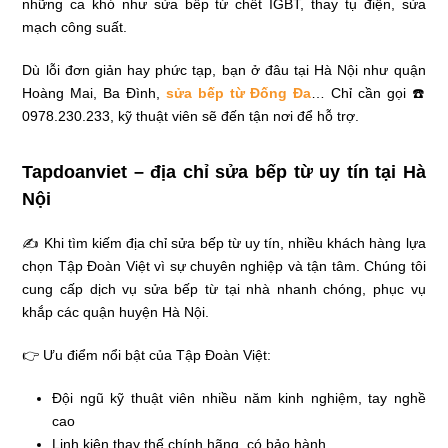
những ca khó như sửa bếp từ chết IGBT, thay tụ điện, sửa
mạch công suất.
Dù lỗi đơn giản hay phức tạp, bạn ở đâu tại Hà Nội như quận
Hoàng Mai, Ba Đình,
sửa bếp từ Đống Đa
… Chỉ cần gọi ☎️
0978.230.233, kỹ thuật viên sẽ đến tận nơi để hỗ trợ.
Tapdoanviet – địa chỉ sửa bếp từ uy tín tại Hà
Nội
✍ Khi tìm kiếm địa chỉ sửa bếp từ uy tín, nhiều khách hàng lựa
chọn Tập Đoàn Việt vì sự chuyên nghiệp và tận tâm. Chúng tôi
cung cấp dịch vụ sửa bếp từ tại nhà nhanh chóng, phục vụ
khắp các quận huyện Hà Nội.
👉 Ưu điểm nổi bật của Tập Đoàn Việt:
Đội ngũ kỹ thuật viên nhiều năm kinh nghiệm, tay nghề
cao
Linh kiện thay thế chính hãng, có bảo hành