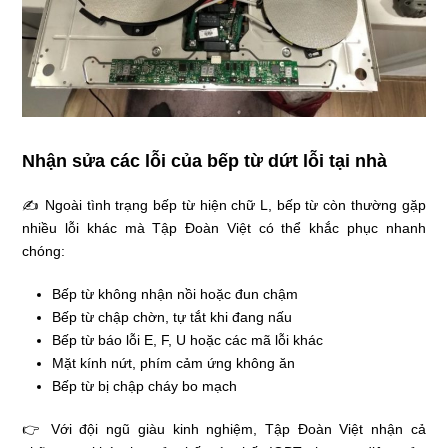
Nhận sửa các lỗi của bếp từ dứt lỗi tại nhà
✍ Ngoài tình trạng bếp từ hiện chữ L, bếp từ còn thường gặp
nhiều lỗi khác mà Tập Đoàn Việt có thể khắc phục nhanh
chóng:
Bếp từ không nhận nồi hoặc đun chậm
Bếp từ chập chờn, tự tắt khi đang nấu
Bếp từ báo lỗi E, F, U hoặc các mã lỗi khác
Mặt kính nứt, phím cảm ứng không ăn
Bếp từ bị chập cháy bo mạch
👉 Với đội ngũ giàu kinh nghiệm, Tập Đoàn Việt nhận cả