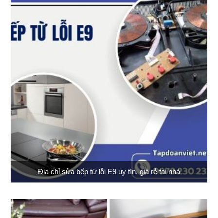
Địa chỉ sửa bếp từ lỗi E9 uy tín, giá rẻ tại nhà