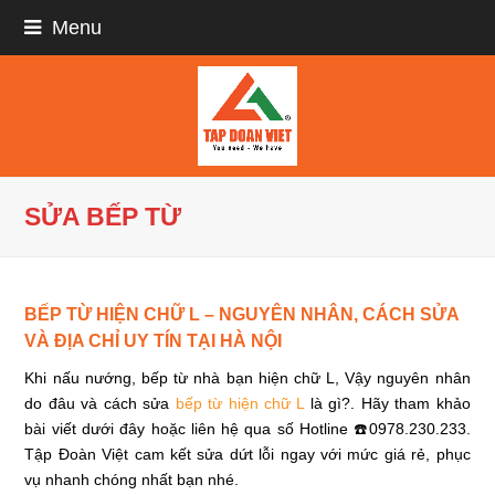
Menu
SỬA BẾP TỪ
BẾP TỪ HIỆN CHỮ L – NGUYÊN NHÂN, CÁCH SỬA
VÀ ĐỊA CHỈ UY TÍN TẠI HÀ NỘI
Khi nấu nướng, bếp từ nhà bạn hiện chữ L, Vậy nguyên nhân
do đâu và cách sửa
bếp từ hiện chữ L
là gì?. Hãy tham khảo
bài viết dưới đây hoặc liên hệ qua số Hotline ☎️0978.230.233
.
Tập Đoàn Việt cam kết sửa dứt lỗi ngay với mức giá rẻ, phục
vụ nhanh chóng nhất bạn nhé.