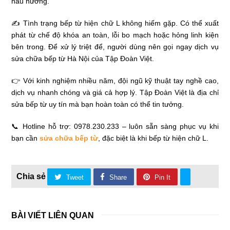
nấu nướng.
✍ Tình trạng bếp từ hiện chữ L không hiếm gặp. Có thể xuất
phát từ chế độ khóa an toàn, lỗi bo mạch hoặc hỏng linh kiện
bên trong. Để xử lý triệt để, người dùng nên gọi ngay dịch vụ
sửa chữa bếp từ Hà Nội của Tập Đoàn Việt.
👉 Với kinh nghiệm nhiều năm, đội ngũ kỹ thuật tay nghề cao,
dịch vụ nhanh chóng và giá cả hợp lý. Tập Đoàn Việt là địa chỉ
sửa bếp từ uy tín mà bạn hoàn toàn có thể tin tưởng.
📞 Hotline hỗ trợ: 0978.230.233 – luôn sẵn sàng phục vụ khi
bạn cần
sửa chữa bếp từ
, đặc biệt là khi bếp từ hiện chữ L.
Tweet
Share
Pin It
BÀI VIẾT LIÊN QUAN