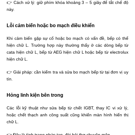
👉 Cách xử lý: giữ phím khóa khoảng 3 – 5 giây để tắt chế độ
này.
Lỗi cảm biến hoặc bo mạch điều khiển
Khi cảm biến gặp sự cố hoặc bo mạch có vấn đề, bếp có thể
hiện chữ L. Trường hợp này thường thấy ở các dòng bếp từ
cata hiện chữ L, bếp từ AEG hiện chữ L hoặc bếp từ electrolux
hiện chữ L.
👉 Giải pháp: cần kiểm tra và sửa bo mạch bếp từ tại đơn vị uy
tín.
Hỏng linh kiện bên trong
Các lỗi kỹ thuật như sửa bếp từ chết IGBT, thay IC vi xử lý,
hoặc chết thạch anh công suất cũng khiến màn hình hiển thị
chữ L.
👉 Đây là tình trạng phức tạp, đòi hỏi thợ chuyên môn.