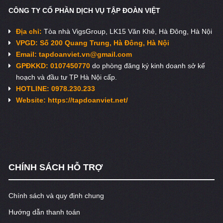
CÔNG TY CỔ PHẦN DỊCH VỤ TẬP ĐOÀN VIỆT
Địa chỉ:
Tòa nhà VigsGroup, LK15 Văn Khê, Hà Đông, Hà Nội
VPGD: Số 200 Quang Trung, Hà Đông, Hà Nội
Email:
tapdoanviet.vn@gmail.com
GPĐKKD: 0107450770
do phòng đăng ký kinh doanh sở kế
hoạch và đầu tư TP Hà Nội cấp.
HOTLINE: 0978.230.233
Website: https://tapdoanviet.net/
CHÍNH SÁCH HỖ TRỢ
Chính sách và quy định chung
Hướng dẫn thanh toán