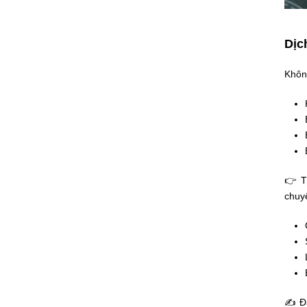
Dịc
Không
👉 T
chuyê
✍ Đặ