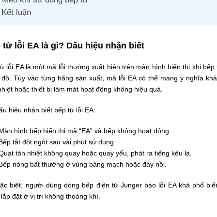
Kết luận
 từ lỗi EA là gì? Dấu hiệu nhận biết
ừ lỗi EA là một mã lỗi thường xuất hiện trên màn hình hiển thị khi bế
t độ. Tùy vào từng hãng sản xuất, mã lỗi EA có thể mang ý nghĩa kh
hiệt hoặc thiết bị làm mát hoạt động không hiệu quả.
ấu hiệu nhận biết bếp từ lỗi EA:
Màn hình bếp hiển thị mã “EA” và bếp không hoạt động.
Bếp tắt đột ngột sau vài phút sử dụng.
Quạt tản nhiệt không quay hoặc quay yếu, phát ra tiếng kêu lạ.
Bếp nóng bất thường ở vùng bảng mạch hoặc đáy nồi.
c biệt, người dùng dòng bếp điện từ Junger báo lỗi EA khá phổ biến
lắp đặt ở vị trí không thoáng khí.