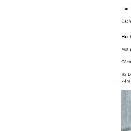
Làm q
Cách 
Hư 
Một s
Cách 
✍ Đố
kiểm 