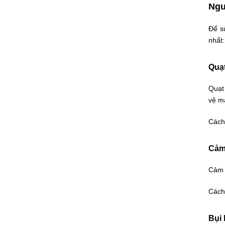
Ngu
Để s
nhất:
Quạt
Quạt 
vệ m
Cách 
Cảm 
Cảm b
Cách 
Bụi 