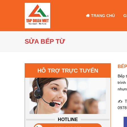
TRANG CHỦ
G
SỬA BẾP TỪ
BẾP
HỖ TRỢ TRỰC TUYẾN
Bếp t
trình
nhưn
✍ Tr
0978
HOTLINE