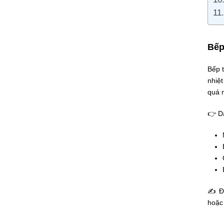
Bếp
Bếp t
nhiệ
quá n
👉
D
✍ Đặ
hoặc 