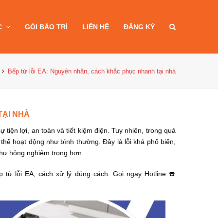
C
GÓI BẢO TRÌ
LIÊN HỆ
ĐĂNG KÝ
Bếp từ lỗi EA: Nguyên nhân, cách khắc phục nhanh tại nhà
TẠI NHÀ
tiện lợi, an toàn và tiết kiệm điện. Tuy nhiên, trong quá
 thể hoạt động như bình thường. Đây là lỗi khá phổ biến,
 hư hỏng nghiêm trọng hơn.
 từ lỗi EA, cách xử lý đúng cách. Gọi ngay Hotline ☎️