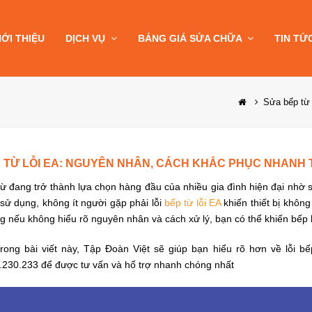
IỚI THIỆU
DỊCH VỤ
BẢNG GIÁ SỬA CHỮA
TIN TỨ
Sửa bếp từ
 TỪ LỖI EA: NGUYÊN NHÂN, CÁCH KHẮC PHỤC NHANH 
ừ đang trở thành lựa chọn hàng đầu của nhiều gia đình hiện đại nhờ sự 
 sử dụng, không ít người gặp phải lỗi
bếp từ lỗi EA
khiến thiết bị không
g nếu không hiểu rõ nguyên nhân và cách xử lý, bạn có thể khiến bếp
ong bài viết này, Tập Đoàn Việt sẽ giúp bạn hiểu rõ hơn về lỗi bếp
.230.233 để được tư vấn và hổ trợ nhanh chóng nhất