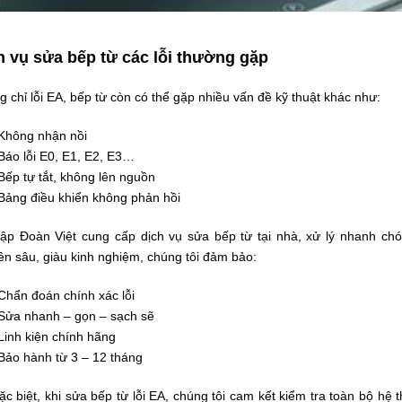
h vụ sửa bếp từ các lỗi thường gặp
 chỉ lỗi EA, bếp từ còn có thể gặp nhiều vấn đề kỹ thuật khác như:
Không nhận nồi
Báo lỗi E0, E1, E2, E3…
Bếp tự tắt, không lên nguồn
Bảng điều khiển không phản hồi
ập Đoàn Việt cung cấp dịch vụ sửa bếp từ tại nhà, xử lý nhanh chón
n sâu, giàu kinh nghiệm, chúng tôi đảm bảo:
Chẩn đoán chính xác lỗi
Sửa nhanh – gọn – sạch sẽ
Linh kiện chính hãng
Bảo hành từ 3 – 12 tháng
c biệt, khi
sửa bếp từ lỗi EA
, chúng tôi cam kết kiểm tra toàn bộ hệ