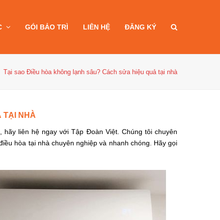
C
GÓI BẢO TRÌ
LIÊN HỆ
ĐĂNG KÝ
Tại sao Điều hòa không lạnh sâu? Cách sửa hiệu quả tại nhà
 TẠI NHÀ
, hãy liên hệ ngay với Tập Đoàn Việt. Chúng tôi chuyên
 điều hòa tại nhà chuyên nghiệp và nhanh chóng. Hãy gọi