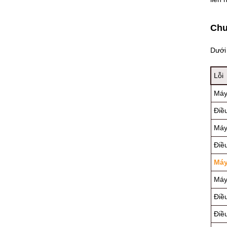
Chu
Dưới 
Lỗi
Máy
Điề
Máy 
Điề
Máy
Máy
Điề
Điề