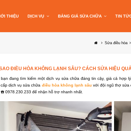
IỚI THIỆU
DỊCH VỤ
BẢNG GIÁ SỬA CHỮA
TIN TỨ
Sửa điều hòa
 SAO ĐIỀU HÒA KHÔNG LẠNH SÂU? CÁCH SỬA HIỆU QUẢ
bạn đang tìm kiếm một dịch vụ sửa chữa đáng tin cậy, giá cả hợp lý
 cấp dịch vụ sửa chữa
điều hòa không lạnh sâu
với đội ngũ thợ sửa
 ☎️ 0978.230.233 để nhận hỗ trợ nhanh nhất.