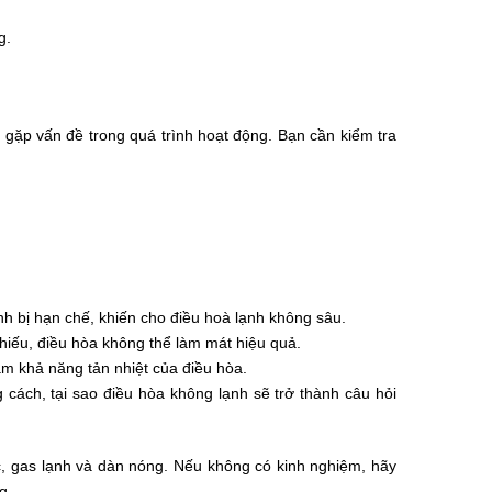
g.
gặp vấn đề trong quá trình hoạt động. Bạn cần kiểm tra
nh bị hạn chế, khiến cho điều hoà lạnh không sâu.
thiếu, điều hòa không thể làm mát hiệu quả.
m khả năng tản nhiệt của điều hòa.
cách, tại sao điều hòa không lạnh sẽ trở thành câu hỏi
c, gas lạnh và dàn nóng. Nếu không có kinh nghiệm, hãy
g.