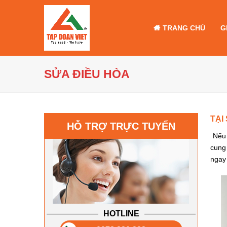
TRANG CHỦ
G
SỬA ĐIỀU HÒA
TẠI
HỖ TRỢ TRỰC TUYẾN
Nếu 
cung
ngay
HOTLINE