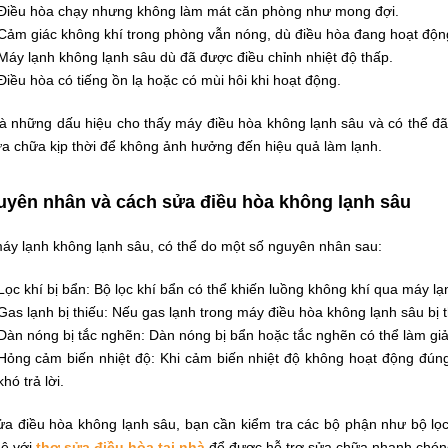
Điều hòa chạy nhưng không làm mát căn phòng như mong đợi.
Cảm giác không khí trong phòng vẫn nóng, dù điều hòa đang hoạt độn
Máy lạnh không lạnh sâu dù đã được điều chỉnh nhiệt độ thấp.
Điều hòa có tiếng ồn lạ hoặc có mùi hôi khi hoạt động.
là những dấu hiệu cho thấy máy điều hòa không lạnh sâu và có thể đã 
ửa chữa kịp thời để không ảnh hưởng đến hiệu quả làm lạnh.
yên nhân và cách sửa điều hòa không lạnh sâu
máy lạnh không lạnh sâu, có thể do một số nguyên nhân sau:
Lọc khí bị bẩn: Bộ lọc khí bẩn có thể khiến luồng không khí qua máy lạ
Gas lạnh bị thiếu: Nếu gas lạnh trong máy điều hòa không lạnh sâu bị 
Dàn nóng bị tắc nghẽn: Dàn nóng bị bẩn hoặc tắc nghẽn có thể làm giả
Hỏng cảm biến nhiệt độ: Khi cảm biến nhiệt độ không hoạt động đúng 
khó trả lời.
ửa điều hòa không lạnh sâu, bạn cần kiểm tra các bộ phận như bộ lọ
hệ với
thợ sửa điều hòa tại nhà
để được hỗ trợ sửa chữa nhanh chón