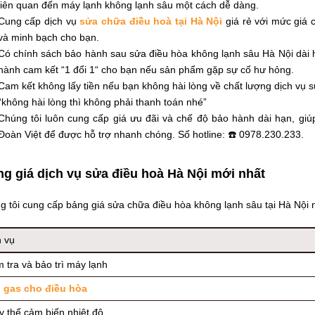
liên quan đến máy lạnh không lạnh sâu một cách dễ dàng.
Cung cấp dịch vụ
sửa chữa điều hoà tại Hà Nội
giá rẻ với mức giá 
và minh bạch cho bạn.
Có chính sách bảo hành sau
sửa điều hòa không lạnh sâu
Hà Nội dài h
hành cam kết
“
1 đổi 1
“
cho bạn nếu sản phẩm gặp sự cố hư hỏng.
Cam kết không lấy tiền nếu bạn không hài lòng về chất lượng dịch vụ
s
“
không hài lòng thì không phải thanh toán nhé”
Chúng tôi luôn cung cấp giá ưu đãi và chế độ bảo hành dài hạn, giú
Đoàn Việt để được hỗ trợ nhanh chóng. Số hotline: ☎️ 0978.230.233.
g giá dịch vụ sửa điều hoà Hà Nội mới nhất
 tôi cung cấp bảng giá sửa chữa điều hòa không lạnh sâu tại Hà Nội 
h vụ
 tra và bảo trì máy lạnh
 gas cho điều hòa
y thế cảm biến nhiệt độ