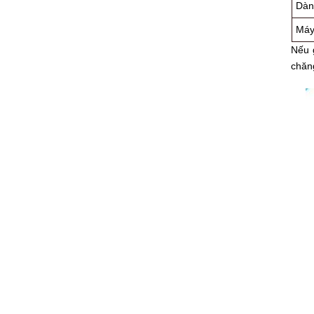
Dàn 
Máy 
Nếu 
chăn