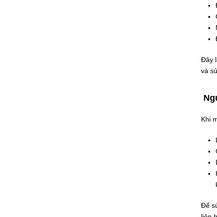
Đây 
và s
Ngu
Khi 
Để s
liên 