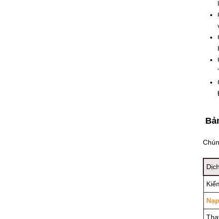
Bản
Chúng
Dịc
Kiểm
Nạp
Tha