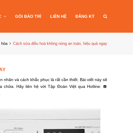
C
GÓI BẢO TRÌ
LIÊN HỆ
ĐĂNG KÝ
 hòa
Cách sửa điều hoà không nóng an toàn, hiệu quả ngay
AY
ên nhân và cách khắc phục là rất cần thiết. Bài viết này sẽ
chữa. Hãy liên hệ với Tập Đoàn Việt qua Hotline: ☎️
.