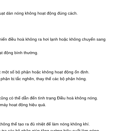
uạt dàn nóng không hoạt động đúng cách.
hiến điều hoà không ra hơi lạnh hoặc không chuyển sang
ạt động bình thường.
ẹt một số bộ phận hoặc không hoạt động ổn định.
 phận bị tắc nghẽn, thay thế các bộ phận hỏng.
cũng có thể dẫn đến tình trạng Điều hoà không nóng.
m máy hoạt động hiệu quả.
ông thể tạo ra đủ nhiệt để làm nóng không khí.
 tra các bộ phận giúp tăng cường hiệu suất làm nóng.