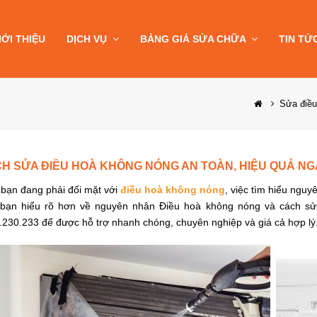
IỚI THIỆU
DỊCH VỤ
BẢNG GIÁ SỬA CHỮA
TIN TỨ
Sửa điều
H SỬA ĐIỀU HOÀ KHÔNG NÓNG AN TOÀN, HIỆU QUẢ NG
bạn đang phải đối mặt với
điều hoà không nóng
, việc tìm hiểu nguy
 bạn hiểu rõ hơn về nguyên nhân Điều hoà không nóng và cách sửa 
.230.233 để được hỗ trợ nhanh chóng, chuyên nghiệp và giá cả hợp lý