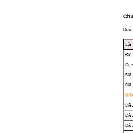
Chu
Dưới 
Lỗi
Điề
Cục
Điề
Điề
Điề
Điề
Điề
Điề