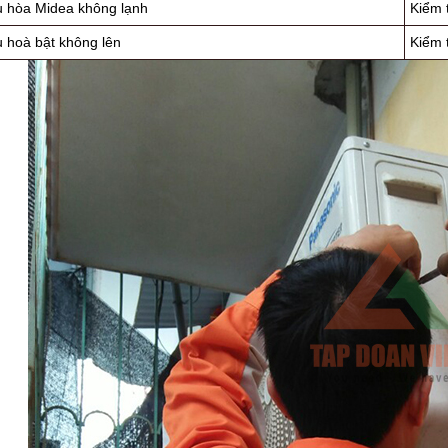
u hòa Midea không lạnh
Kiểm 
u hoà bật không lên
Kiểm 