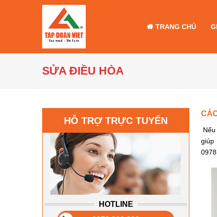
TRANG CHỦ
G
SỬA ĐIỀU HÒA
CÁC
HỖ TRỢ TRỰC TUYẾN
Nếu 
giúp
0978
HOTLINE