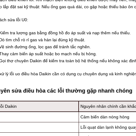
lắp đặt sai kỹ thuật: Nếu ống gas quá dài, co gập hoặc thiếu bảo ôn c
ch sửa lỗi U0:
Kiểm tra lượng gas bằng đồng hồ đo áp suất và nạp thêm nếu thiếu.
Dò tìm chỗ rò rỉ gas và hàn lại đúng kỹ thuật.
Vệ sinh đường ống, lọc gas để tránh tắc nghẽn.
Thay cảm biến áp suất hoặc bo mạch nếu bị hỏng.
Gọi thợ chuyên Daikin để kiểm tra toàn bộ hệ thống nếu không xác đị
xử lý lỗi uo điều hòa Daikin cần có dụng cụ chuyên dụng và kinh nghiệm
yên sửa điều hòa các lỗi thường gặp nhanh chóng
ỗi Daikin
Nguyên nhân chính cần khắ
Cảm biến dàn nóng hỏng
Lỗi quạt dàn lạnh không qua