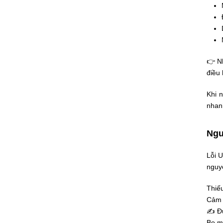
👉 N
điều 
Khi 
nhan
Ngu
Lỗi U
nguy
Thiếu
Cảm b
✍ Đư
Bo mạ