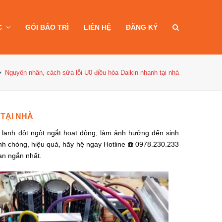
C
GÓI BẢO TRÌ
LIÊN HỆ
ĐĂNG KÝ
Nguyên nhân, cách sửa lỗi U0 điều hòa Daikin nhanh tại nhà
 TẠI NHÀ
lạnh đột ngột ngắt hoạt động, làm ảnh hưởng đến sinh
h chóng, hiệu quả, hãy hệ ngay Hotline ☎️ 0978.230.233
i gian ngắn nhất.