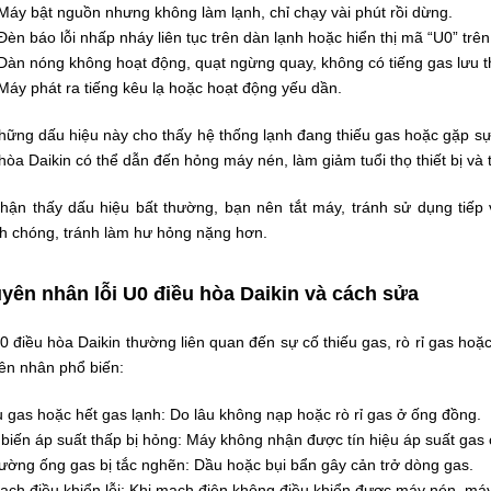
Máy bật nguồn nhưng không làm lạnh, chỉ chạy vài phút rồi dừng.
Đèn báo lỗi nhấp nháy liên tục trên dàn lạnh hoặc hiển thị mã “U0” trên
Dàn nóng không hoạt động, quạt ngừng quay, không có tiếng gas lưu t
Máy phát ra tiếng kêu lạ hoặc hoạt động yếu dần.
hững dấu hiệu này cho thấy hệ thống lạnh đang thiếu gas hoặc gặp s
hòa Daikin có thể dẫn đến hỏng máy nén, làm giảm tuổi thọ thiết bị và 
nhận thấy dấu hiệu bất thường, bạn nên tắt máy, tránh sử dụng tiếp
h chóng, tránh làm hư hỏng nặng hơn.
yên nhân lỗi U0 điều hòa Daikin và cách sửa
0 điều hòa Daikin thường liên quan đến sự cố thiếu gas, rò rỉ gas hoặ
ên nhân phổ biến:
 gas hoặc hết gas lạnh: Do lâu không nạp hoặc rò rỉ gas ở ống đồng.
iến áp suất thấp bị hỏng: Máy không nhận được tín hiệu áp suất gas 
ờng ống gas bị tắc nghẽn: Dầu hoặc bụi bẩn gây cản trở dòng gas.
ch điều khiển lỗi: Khi mạch điện không điều khiển được máy nén, máy