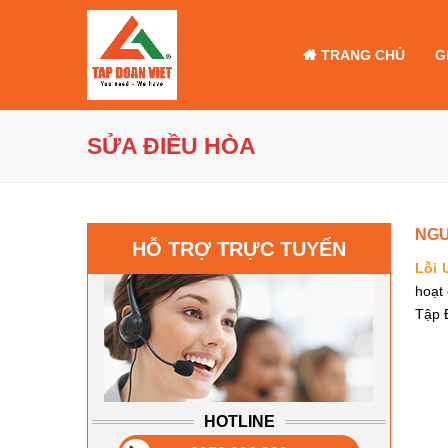
TRANG CHỦ
G
SỬA ĐIỀU HÒA
NGU
HỖ TRỢ TRỰC TUYẾN
Lỗi 
hoạt
Tập 
HOTLINE