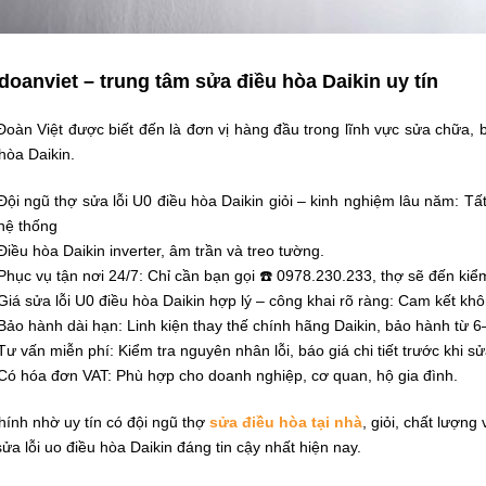
doanviet – trung tâm sửa điều hòa Daikin uy tín
oàn Việt được biết đến là đơn vị hàng đầu trong lĩnh vực sửa chữa, b
hòa Daikin.
Đội ngũ thợ sửa lỗi U0 điều hòa Daikin giỏi – kinh nghiệm lâu năm: T
hệ thống
Điều hòa Daikin inverter, âm trần và treo tường.
Phục vụ tận nơi 24/7: Chỉ cần bạn gọi ☎️ 0978.230.233, thợ sẽ đến kiể
Giá sửa lỗi U0 điều hòa Daikin hợp lý – công khai rõ ràng: Cam kết khô
Bảo hành dài hạn: Linh kiện thay thế chính hãng Daikin, bảo hành từ 6
Tư vấn miễn phí: Kiểm tra nguyên nhân lỗi, báo giá chi tiết trước khi sử
Có hóa đơn VAT: Phù hợp cho doanh nghiệp, cơ quan, hộ gia đình.
ính nhờ uy tín có đội ngũ thợ
sửa điều hòa tại nhà
, giỏi, chất lượng
ửa lỗi uo điều hòa Daikin đáng tin cậy nhất hiện nay.