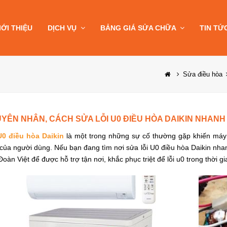
IỚI THIỆU
DỊCH VỤ
BẢNG GIÁ SỬA CHỮA
TIN TỨ
Sửa điều hòa
YÊN NHÂN, CÁCH SỬA LỖI U0 ĐIỀU HÒA DAIKIN NHANH
U0 điều hòa Daikin
là một trong những sự cố thường gặp khiến máy 
 của người dùng. Nếu bạn đang tìm nơi
sửa lỗi U0 điều hòa Daikin
nhan
Đoàn Việt
để được hỗ trợ tận nơi, khắc phục triệt để lỗi u0 trong thờ