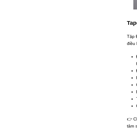
Tap
Tập Đ
điều 
👉 Ch
tâm s