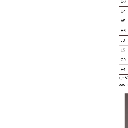
U0
U4
A5
H6
J3
L5
C9
F4
👉 V
bảo m