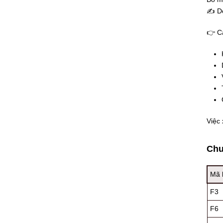
✍ Do 
👉 Cá
Việc 
Chu
Mã l
F3
F6