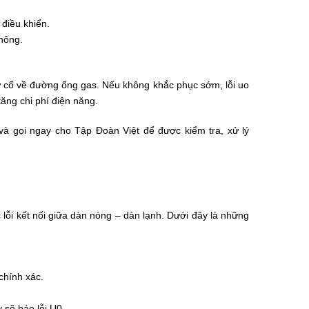
 điều khiển.
hông.
ự cố về đường ống gas. Nếu không khắc phục sớm, lỗi uo
tăng chi phí điện năng.
 và gọi ngay cho Tập Đoàn Việt để được kiểm tra, xử lý
c lỗi kết nối giữa dàn nóng – dàn lạnh. Dưới đây là những
chính xác.
 sẽ báo lỗi U0.