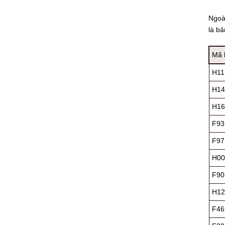
Ngoà
là b
Mã l
H11
H14
H16
F93
F97
H00
F90
H12
F46