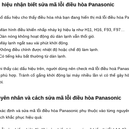
 hiệu nhận biết sửa mã lỗi điều hòa Panasonic
ố dấu hiệu cho thấy điều hòa nhà bạn đang hiển thị mã lỗi điều hòa 
Màn hình điều khiển nhấp nháy ký hiệu lạ như H11, H16, F93, F97…
Dàn nóng không hoạt động dù dàn lạnh vẫn thổi gió.
Máy lạnh ngắt sau vài phút khởi động.
Không điều chỉnh được nhiệt độ hoặc chế độ làm lạnh.
Có tiếng kêu bất thường từ dàn lạnh.
i thấy các dấu hiệu trên, người dùng nên check mã lỗi điều hoà Panas
ý phù hợp. Tránh cố gắng khởi động lại máy nhiều lần vì có thể gây 
bị.
yên nhân và cách sửa mã lỗi điều hòa Panasonic
 xác định và sửa mã lỗi điều hòa Panasonic phụ thuộc vào từng nguyê
ách khắc phục hiệu quả: