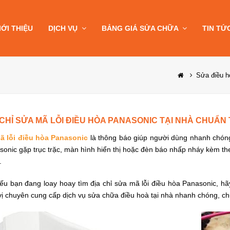
IỚI THIỆU
DỊCH VỤ
BẢNG GIÁ SỬA CHỮA
TIN TỨ
Sửa điều h
 CHỈ SỬA MÃ LỖI ĐIỀU HÒA PANASONIC TẠI NHÀ CHUẨN
ã lỗi điều hòa Panasonic
là thông báo giúp người dùng nhanh chóng 
onic gặp trục trặc, màn hình hiển thị hoặc đèn báo nhấp nháy kèm the
.
ếu bạn đang loay hoay tìm địa chỉ sửa mã lỗi điều hòa Panasonic, hãy
ị chuyên cung cấp dịch vụ sửa chữa điều hoà tại nhà nhanh chóng, chu