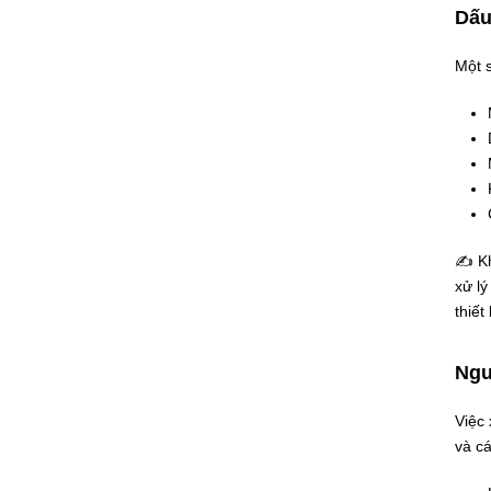
Dấu
Một s
✍ Kh
xử l
thiết 
Ngu
Việc
và c