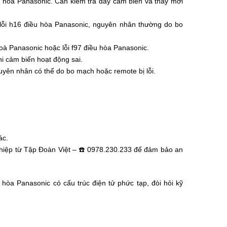
ều hoà Panasonic. Cần kiểm tra dây cảm biến và thay mới
lỗi h16 điều hòa Panasonic, nguyên nhân thường do bo
oà Panasonic hoặc lỗi f97 điều hòa Panasonic.
i cảm biến hoạt động sai.
yên nhân có thể do bo mạch hoặc remote bị lỗi.
ác.
hiệp từ Tập Đoàn Việt – ☎️ 0978.230.233 để đảm bảo an
òa Panasonic có cấu trúc điện tử phức tạp, đòi hỏi kỹ