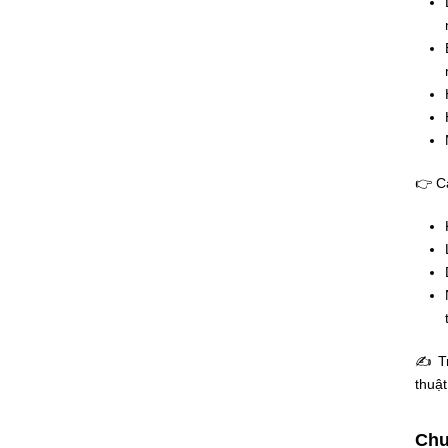
👉 Cá
✍ Tr
thuật
Chu