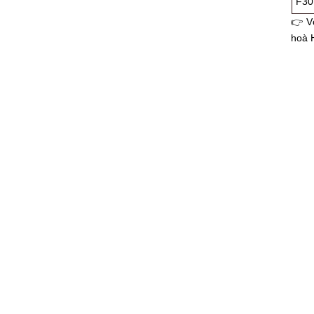
F30
👉 Vớ
hoà H