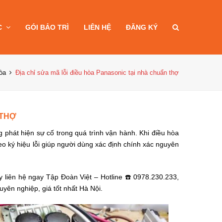
C
GÓI BẢO TRÌ
LIÊN HỆ
ĐĂNG KÝ
òa
Địa chỉ sửa mã lỗi điều hòa Panasonic tại nhà chuẩn thợ
 THỢ
phát hiện sự cố trong quá trình vận hành. Khi điều hòa
o ký hiệu lỗi giúp người dùng xác định chính xác nguyên
 liên hệ ngay Tập Đoàn Việt – Hotline ☎️ 0978.230.233,
yên nghiệp, giá tốt nhất Hà Nội.