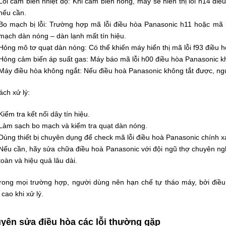
Lỗi cảm biến nhiệt độ: Khi cảm biến hỏng, máy sẽ hiển thị lỗi h14 đi
nếu cần.
Bo mạch bị lỗi: Trường hợp mã lỗi điều hòa Panasonic h11 hoặc mã 
mạch dàn nóng – dàn lạnh mất tín hiệu.
Hỏng mô tơ quạt dàn nóng: Có thể khiến máy hiển thị mã lỗi f93 điều h
Hỏng cảm biến áp suất gas: Máy báo mã lỗi h00 điều hòa Panasonic kh
Máy điều hòa không ngắt: Nếu điều hoà Panasonic không tắt được, ngu
ch xử lý:
Kiểm tra kết nối dây tín hiệu.
Làm sạch bo mạch và kiểm tra quạt dàn nóng.
Dùng thiết bị chuyên dụng để check mã lỗi điều hoà Panasonic chính x
Nếu cần, hãy sửa chữa điều hoà Panasonic với đội ngũ thợ chuyên ng
toàn và hiệu quả lâu dài.
ong mọi trường hợp, người dùng nên hạn chế tự tháo máy, bởi điều h
 cao khi xử lý.
yên sửa điều hòa các lỗi thường gặp