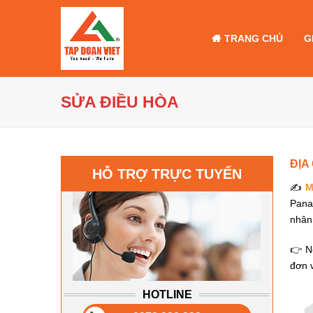
TRANG CHỦ
G
SỬA ĐIỀU HÒA
ĐỊA
HỖ TRỢ TRỰC TUYẾN
✍
M
Panas
nhân
👉 N
đơn v
HOTLINE