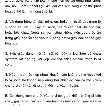
1. Vật đựng bằng kim loại: không nên để vật dụng như chén,
đĩa, nồi… làm từ chất liệu kim loại vào lò vi sóng vì có thể phát
hỏa có thể làm hư hỏng thiết bị.
2. Vật đựng bằng túi giấy, túi nylon: bởi vì nhiệt độ cao trong lò
vi sóng sẽ làm túi giấy, túi nilon, tỏa ra các chất khí độc hại,
hoặc bốc cháy. Ngoài ra, bạn cũng không nên bọc thức ăn
trong giấy bạc rồi cho vào lò vi sóng bởi vì giấy bạc có thể gây
hỏa hoạn.
3. Hộp giấy dùng một lần rồi bỏ: đây là loại hộp có chứa
syrofom rất độc hại khi tiếp xúc với nhiệt độ cao trong lò vi
sóng.
4. Hộp nhựa: nếu hộp nhựa khuyến cáo không dùng được với
lò vi sóng thì không nên dùng bởi nhiệt độ cao có thể khiến
chúng bị chảy và tiết ra chất độc hại vào thức ăn.
5. Ớt: không nên cho ớt vào lò vi sóng sẽ khiến chúng bị bốc
cháy, gây ra hơi cay nóng làm bạn cay mắt và ho ngay khi vừa