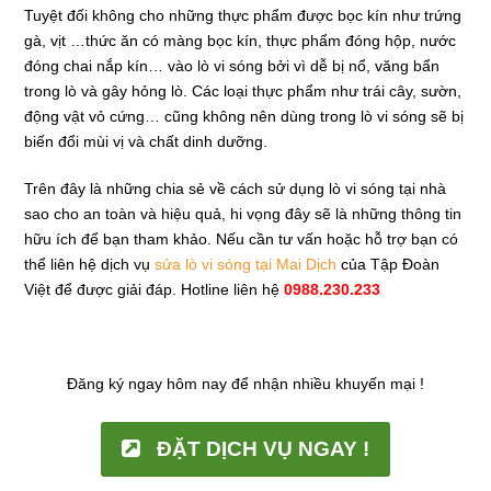
Tuyệt đối không cho những thực phẩm được bọc kín như trứng
gà, vịt …thức ăn có màng bọc kín, thực phẩm đóng hộp, nước
đóng chai nắp kín… vào lò vi sóng bởi vì dễ bị nổ, văng bẩn
trong lò và gây hỏng lò. Các loại thực phẩm như trái cây, sườn,
động vật vỏ cứng… cũng không nên dùng trong lò vi sóng sẽ bị
biến đổi mùi vị và chất dinh dưỡng.
Trên đây là những chia sẻ về cách sử dụng lò vi sóng tại nhà
sao cho an toàn và hiệu quả, hi vọng đây sẽ là những thông tin
hữu ích để bạn tham khảo. Nếu cần tư vấn hoặc hỗ trợ bạn có
thể liên hệ dịch vụ
sửa lò vi sóng tại Mai Dịch
của Tập Đoàn
Việt để được giải đáp. Hotline liên hệ
0988.230.233
Đăng ký ngay hôm nay để nhận nhiều khuyến mại !
ĐẶT DỊCH VỤ NGAY !