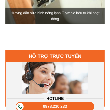
Hướng dẫn sửa bình nóng lạnh Olympic kêu to khi hoạt
động
HỖ TRỢ TRỰC TUYẾN
HOTLINE
0978.230.233