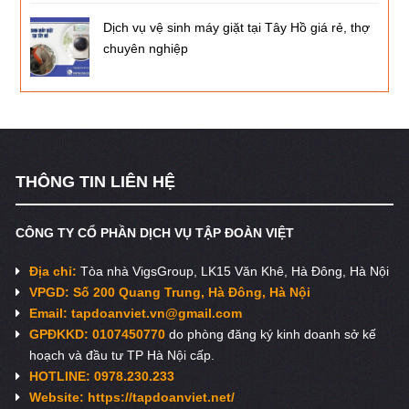
Dịch vụ vệ sinh máy giặt tại Tây Hồ giá rẻ, thợ
chuyên nghiệp
THÔNG TIN LIÊN HỆ
CÔNG TY CỔ PHẦN DỊCH VỤ TẬP ĐOÀN VIỆT
Địa chỉ:
Tòa nhà VigsGroup, LK15 Văn Khê, Hà Đông, Hà Nội
VPGD: Số 200 Quang Trung, Hà Đông, Hà Nội
Email:
tapdoanviet.vn@gmail.com
GPĐKKD: 0107450770
do phòng đăng ký kinh doanh sở kế
hoạch và đầu tư TP Hà Nội cấp.
HOTLINE: 0978.230.233
Website: https://tapdoanviet.net/