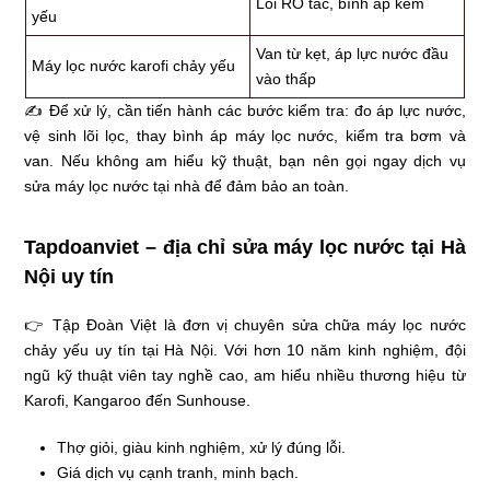
Lõi RO tắc, bình áp kém
yếu
Van từ kẹt, áp lực nước đầu
Máy lọc nước karofi chảy yếu
vào thấp
✍ Để xử lý, cần tiến hành các bước kiểm tra: đo áp lực nước,
vệ sinh lõi lọc, thay bình áp máy lọc nước, kiểm tra bơm và
van. Nếu không am hiểu kỹ thuật, bạn nên gọi ngay dịch vụ
sửa máy lọc nước tại nhà để đảm bảo an toàn.
Tapdoanviet – địa chỉ sửa máy lọc nước tại Hà
Nội uy tín
👉 Tập Đoàn Việt là đơn vị chuyên sửa chữa máy lọc nước
chảy yếu uy tín tại Hà Nội. Với hơn 10 năm kinh nghiệm, đội
ngũ kỹ thuật viên tay nghề cao, am hiểu nhiều thương hiệu từ
Karofi, Kangaroo đến Sunhouse.
Thợ giỏi, giàu kinh nghiệm, xử lý đúng lỗi.
Giá dịch vụ cạnh tranh, minh bạch.