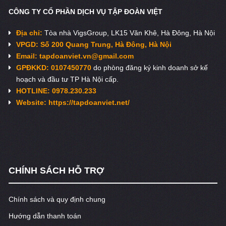
CÔNG TY CỔ PHẦN DỊCH VỤ TẬP ĐOÀN VIỆT
Địa chỉ:
Tòa nhà VigsGroup, LK15 Văn Khê, Hà Đông, Hà Nội
VPGD: Số 200 Quang Trung, Hà Đông, Hà Nội
Email:
tapdoanviet.vn@gmail.com
GPĐKKD: 0107450770
do phòng đăng ký kinh doanh sở kế
hoạch và đầu tư TP Hà Nội cấp.
HOTLINE: 0978.230.233
Website: https://tapdoanviet.net/
CHÍNH SÁCH HỖ TRỢ
Chính sách và quy định chung
Hướng dẫn thanh toán