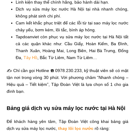
Linh kiện thay thế chính hãng, bảo hành dài hạn.
Dịch vụ sửa máy lọc nước Hà Nội tại nhà nhanh chóng,
không phát sinh chi phí.
Cam kết khắc phục triệt để các lỗi từ tại sao máy lọc nước
chảy yếu, bơm kém, lõi tắc, bình áp hỏng.
Tapdoanviet còn phục vụ sửa máy lọc nước tại Hà Nội tất
cả các quận khác như: Cầu Giấy, Hoàn Kiếm, Ba Đình,
Thanh Xuân, Hoàng Mai, Long Biên, Hai Bà Trưng, Đống
Đa,
Tây Hồ
, Bắc Từ Liêm, Nam Từ Liêm…
✍ Chỉ cần gọi Hotline ☎️ 0978.230.233, kỹ thuật viên sẽ có mặt
tận nơi trong vòng 30 phút. Với phương châm “Nhanh chóng –
Hiệu quả – Tiết kiệm”, Tập Đoàn Việt là lựa chọn số 1 cho gia
đình bạn.
Bảng giá dịch vụ sửa máy lọc nước tại Hà Nội
Để khách hàng yên tâm, Tập Đoàn Việt công khai bảng giá
dịch vụ sửa máy lọc nước,
thay lõi lọc nước
rõ ràng: