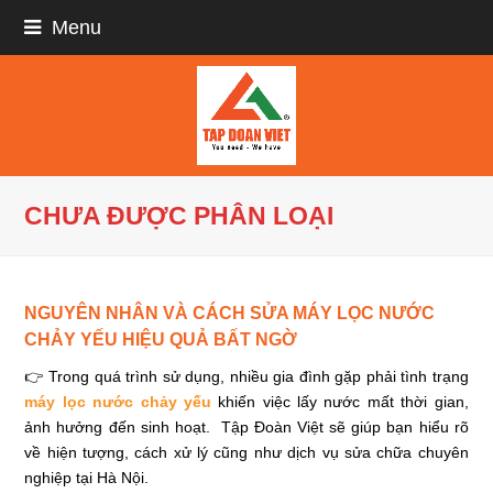
Menu
CHƯA ĐƯỢC PHÂN LOẠI
NGUYÊN NHÂN VÀ CÁCH SỬA MÁY LỌC NƯỚC
CHẢY YẾU HIỆU QUẢ BẤT NGỜ
👉 Trong quá trình sử dụng, nhiều gia đình gặp phải tình trạng
máy lọc nước chảy yếu
khiến việc lấy nước mất thời gian,
ảnh hưởng đến sinh hoạt. Tập Đoàn Việt sẽ giúp bạn hiểu rõ
về hiện tượng, cách xử lý cũng như dịch vụ sửa chữa chuyên
nghiệp tại Hà Nội.