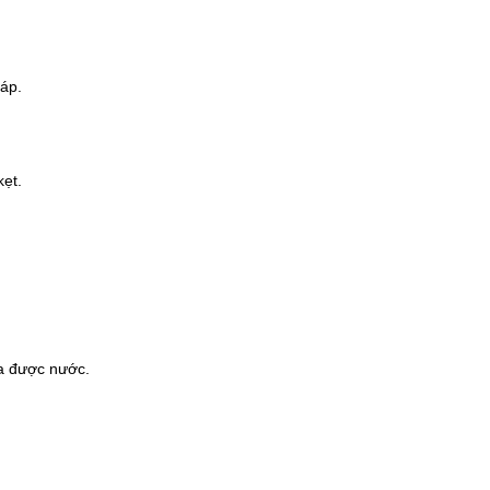
áp.
ẹt.
ứa được nước.