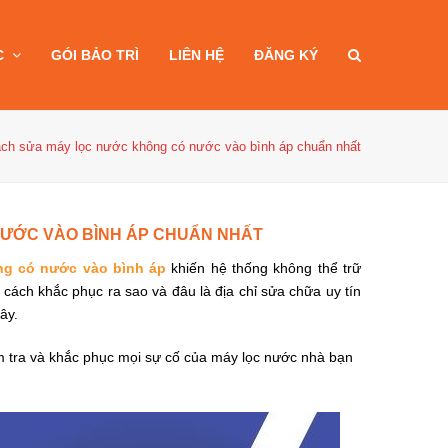
C
GÓI BẢO TRÌ
LIÊN HỆ
ĐĂNG KÝ
ch sửa máy lọc nước không có nước vào bình áp chuẩn nhất
ƯỚC VÀO BÌNH ÁP CHUẨN NHẤT
ng có nước vào bình áp
khiến hệ thống không thể trữ
cách khắc phục ra sao và đâu là địa chỉ sửa chữa uy tín
ây.
iểm tra và khắc phục mọi sự cố của máy lọc nước nhà bạn