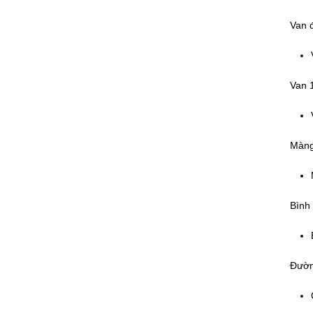
Van đ
Van 1
Màng
Bình 
Đường