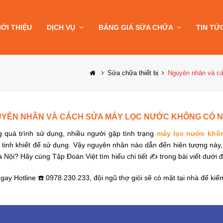
IỚI THIỆU
DỊCH VỤ
BẢNG GIÁ SỬA CHỮA
TIN TỨ
Sửa chữa thiết bị
Nguyên nhân và cá
YÊN NHÂN VÀ CÁCH SỬA MÁY LỌC NƯỚC KHÔNG CÓ N
g quá trình sử dụng, nhiều người gặp tình trạng
máy lọc nước khô
tinh khiết để sử dụng. Vậy nguyên nhân nào dẫn đến hiện tượng này, 
à Nội? Hãy cùng Tập Đoàn Việt tìm hiểu chi tiết ✍ trong bài viết dưới đ
gay Hotline ☎️ 0978.230.233, đội ngũ thợ giỏi sẽ có mặt tại nhà để k
.