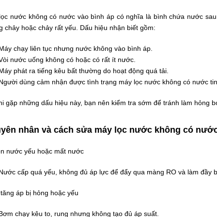
lọc nước không có nước vào bình áp có nghĩa là bình chứa nước sau
g chảy hoặc chảy rất yếu. Dấu hiệu nhận biết gồm:
Máy chạy liên tục nhưng nước không vào bình áp.
Vòi nước uống không có hoặc có rất ít nước.
Máy phát ra tiếng kêu bất thường do hoạt động quá tải.
Người dùng cảm nhận được tình trạng máy lọc nước không có nước tinh
i gặp những dấu hiệu này, bạn nên kiểm tra sớm để tránh làm hỏng bơ
yên nhân và cách sửa máy lọc nước không có nước
n nước yếu hoặc mất nước
Nước cấp quá yếu, không đủ áp lực để đẩy qua màng RO và làm đầy b
tăng áp bị hỏng hoặc yếu
Bơm chạy kêu to, rung nhưng không tạo đủ áp suất.