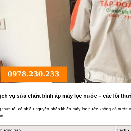
ịch vụ sửa chữa bình áp máy lọc nước – các lỗi th
g thực tế, có nhiều nguyên nhân khiến máy lọc nước không có nước và
ản:
 thường gặp
Cách xử