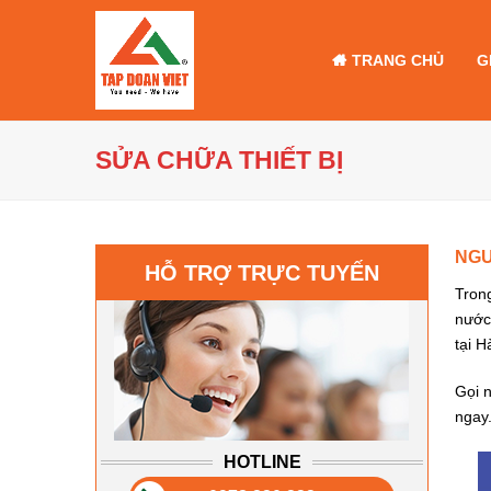
TRANG CHỦ
G
SỬA CHỮA THIẾT BỊ
NGU
HỖ TRỢ TRỰC TUYẾN
Tron
nước 
tại H
Gọi n
ngay
HOTLINE