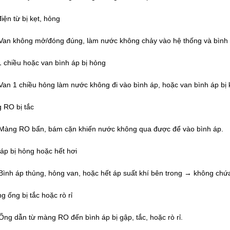
iện từ bị kẹt, hỏng
Van không mở/đóng đúng, làm nước không chảy vào hệ thống và bình 
 chiều hoặc van bình áp bị hỏng
Van 1 chiều hỏng làm nước không đi vào bình áp, hoặc van bình áp bị k
 RO bị tắc
Màng RO bẩn, bám cặn khiến nước không qua được để vào bình áp.
áp bị hỏng hoặc hết hơi
Bình áp thủng, hỏng van, hoặc hết áp suất khí bên trong → không ch
 ống bị tắc hoặc rò rỉ
Ống dẫn từ màng RO đến bình áp bị gập, tắc, hoặc rò rỉ.