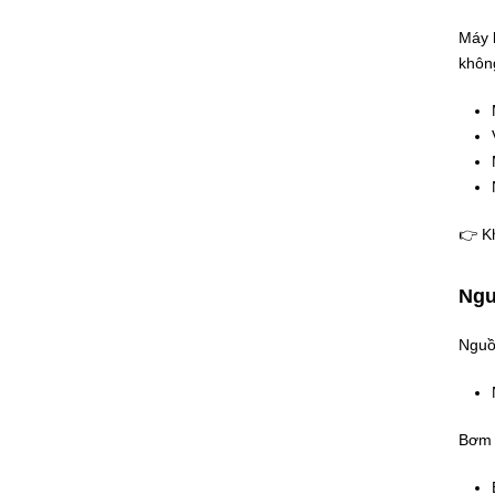
Máy 
khôn
👉 Kh
Ngu
Nguồ
Bơm 