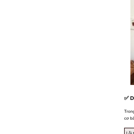
✅ D
Tron
cơ b
Lỗi