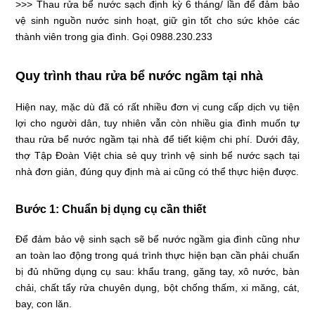
>>>
Thau rửa bể nước sạch
định kỳ 6 tháng/ lần để đảm bảo
vệ sinh nguồn nước sinh hoạt, giữ gìn tốt cho sức khỏe các
thành viên trong gia đình. Gọi
0988.230.233
Quy trình thau rửa bể nước ngầm tại nhà
Hiện nay, mặc dù đã có rất nhiều đơn vị cung cấp dịch vụ tiện
lợi cho người dân, tuy nhiên vẫn còn nhiều gia đình muốn tự
thau rửa bể nước ngầm tại nhà để tiết kiệm chi phí. Dưới đây,
thợ
Tập Đoàn Việt
chia sẻ
quy trình vệ sinh bể nước sạch
tại
nhà đơn giản, đúng quy định mà ai cũng có thể thực hiện được.
Bước 1: Chuẩn bị dụng cụ cần thiết
Để đảm bảo vệ sinh sạch sẽ bể nước ngầm gia đình cũng như
an toàn lao động trong quá trình thực hiện bạn cần phải chuẩn
bị đủ những dụng cụ sau: khẩu trang, găng tay, xô nước, bàn
chải, chất tẩy rửa chuyên dụng, bột chống thấm, xi măng, cát,
bay, con lăn.