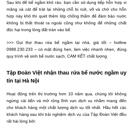
Sau khi để bể ngầm khô ráo, bạn cần sử dụng tiếp hỗn hợp xi
măng và cát để trát lại những chỗ bị nứt, vỡ và chờ cho hỗn
hợp này khô thì quét thêm lớp chống thấm để đảm bảo nước
không bị thất thoát ra ngoài cũng như không để những chất
độc hại trong lòng đất tràn vào bể.
>>> Gọi thợ thau rửa bể ngầm tại nhà, giá tốt – hotline
0988.230.233
– có mặt đúng hẹn, làm việc nhanh nhẹn, đúng
quy trình vệ sinh bể nước sạch
, CAM KẾT chất lượng.
Tập Đoàn Việt nhận thau rửa bể nước ngầm uy
tín tại Hà Nội
Hoạt động trên thị trường hơn 10 năm qua, chúng tôi không
ngừng cải tiến và mở rộng lĩnh vực dịch vụ nhằm mang đến
cho khách hàng một chất lượng dịch vụ tốt nhất. Hầu hết các
khách hàng sau khi trải nghiệm dịch vụ của
Tập Đoàn Việt
đều
rất hài lòng bởi: