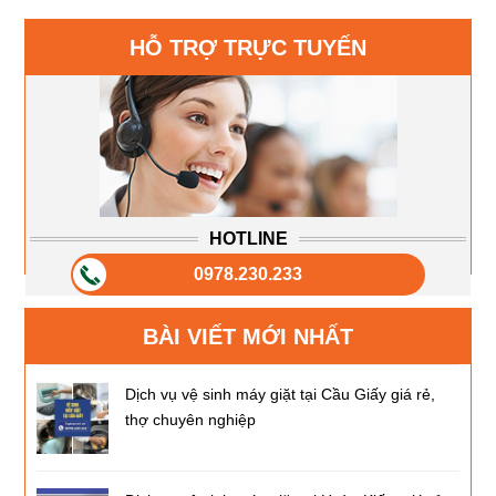
HỖ TRỢ TRỰC TUYẾN
HOTLINE
0978.230.233
BÀI VIẾT MỚI NHẤT
Dịch vụ vệ sinh máy giặt tại Cầu Giấy giá rẻ,
thợ chuyên nghiệp