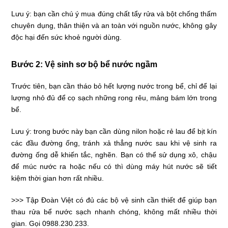
Lưu ý: bạn cần chú ý mua đúng chất tẩy rửa và bột chống thấm
chuyên dụng, thân thiện và an toàn với nguồn nước, không gây
độc hại đến sức khoẻ người dùng.
Bước 2: Vệ sinh sơ bộ bể nước ngầm
Trước tiên, bạn cần tháo bỏ hết lượng nước trong bể, chỉ để lại
lượng nhỏ đủ để cọ sạch những rong rêu, mảng bám lớn trong
bể.
Lưu ý: trong bước này bạn cần dùng nilon hoặc rẻ lau để bịt kín
các đầu đường ống, tránh xả thẳng nước sau khi vệ sinh ra
đường ống dễ khiến tắc, nghẽn. Bạn có thể sử dụng xô, chậu
để múc nước ra hoặc nếu có thì dùng máy hút nước sẽ tiết
kiệm thời gian hơn rất nhiều.
>>>
Tập Đoàn Việt
có đủ các bộ vệ sinh cần thiết để giúp bạn
thau rửa bể nước sạch
nhanh chóng, không mất nhiều thời
gian. Gọi
0988.230.233
.