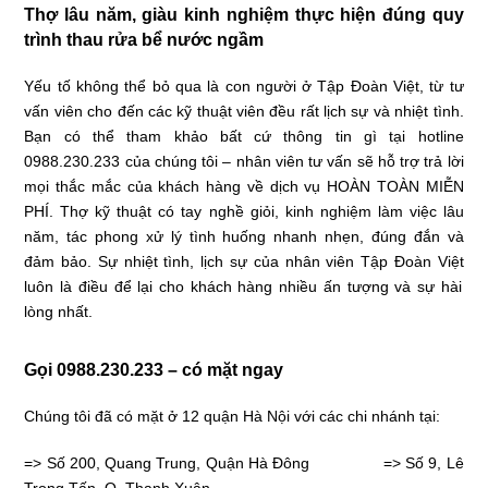
Thợ lâu năm, giàu kinh nghiệm thực hiện đúng
quy
trình thau rửa bể nước ngầm
Yếu tố không thể bỏ qua là con người ở
Tập Đoàn Việt
, từ tư
vấn viên cho đến các kỹ thuật viên đều rất lịch sự và nhiệt tình.
Bạn có thể tham khảo bất cứ thông tin gì tại hotline
0988.230.233
của chúng tôi – nhân viên tư vấn sẽ hỗ trợ trả lời
mọi thắc mắc của khách hàng về dịch vụ HOÀN TOÀN MIỄN
PHÍ. Thợ kỹ thuật có tay nghề giỏi, kinh nghiệm làm việc lâu
năm, tác phong xử lý tình huống nhanh nhẹn, đúng đắn và
đảm bảo. Sự nhiệt tình, lịch sự của nhân viên
Tập Đoàn Việt
luôn là điều để lại cho khách hàng nhiều ấn tượng và sự hài
lòng nhất.
Gọi 0988.230.233 – có mặt ngay
Chúng tôi đã có mặt ở 12 quận Hà Nội với các chi nhánh tại:
=> Số 200, Quang Trung, Quận Hà Đông => Số 9, Lê