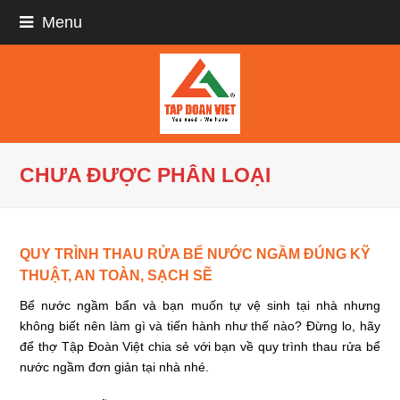
Menu
CHƯA ĐƯỢC PHÂN LOẠI
QUY TRÌNH THAU RỬA BỂ NƯỚC NGẦM ĐÚNG KỸ
THUẬT, AN TOÀN, SẠCH SẼ
Bể nước ngầm bẩn và bạn muốn tự vệ sinh tại nhà nhưng
không biết nên làm gì và tiến hành như thế nào? Đừng lo, hãy
để thợ
Tập Đoàn Việt
chia sẻ với bạn về
quy trình thau rửa bể
nước ngầm
đơn giản tại nhà nhé.