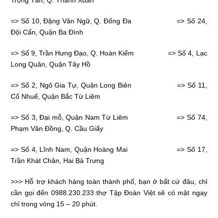
Trọng Tấn, Q. Thanh Xuân
=> Số 10, Đặng Văn Ngữ, Q. Đống Đa => Số 24,
Đội Cấn, Quận Ba Đình
=> Số 9, Trần Hưng Đạo, Q. Hoàn Kiếm => Số 4, Lạc
Long Quân, Quận Tây Hồ
=> Số 2, Ngô Gia Tự, Quận Long Biên => Số 11,
Cổ Nhuế, Quận Bắc Từ Liêm
=> Số 3, Đại mỗ, Quận Nam Từ Liêm => Số 74,
Phạm Văn Đồng, Q. Cầu Giấy
=> Số 4, Lĩnh Nam, Quận Hoàng Mai => Số 17,
Trần Khát Chân, Hai Bà Trưng
>>> Hỗ trợ khách hàng toàn thành phố, bạn ở bất cứ đâu, chỉ
cần gọi đến
0988.230.233
thợ
Tập Đoàn Việt
sẽ có mặt ngay
chỉ trong vòng 15 – 20 phút.