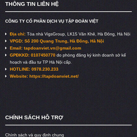
THÔNG TIN LIÊN HỆ
CÔNG TY CỔ PHẦN DỊCH VỤ TẬP ĐOÀN VIỆT
Địa chỉ:
Tòa nhà VigsGroup, LK15 Văn Khê, Hà Đông, Hà Nội
VPGD: Số 200 Quang Trung, Hà Đông, Hà Nội
Email:
tapdoanviet.vn@gmail.com
GPĐKKD: 0107450770
do phòng đăng ký kinh doanh sở kế
hoạch và đầu tư TP Hà Nội cấp.
HOTLINE: 0978.230.233
Website: https://tapdoanviet.net/
CHÍNH SÁCH HỖ TRỢ
Chính sách và quy định chung