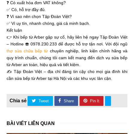
❓ Có xuất hóa đơn VAT không?
✅ Có, hỗ trợ đầy đủ.
❓ Vì sao nên chọn Tập Đoàn Việt?
✅ Vì uy tín, nhanh chóng, giá cả minh bạch.
Kết luận
👉 Khi bếp từ Arber gặp sự cố, hãy liên hệ ngay Tập Đoàn Việt
– Hotline ☎️ 0978.230.233 để được hỗ trợ tận nơi. Với đội ngũ
thợ sửa chữa bếp từ
chuyên nghiệp, linh kiện chính hãng và
quy trình chuẩn, chúng tôi cam kết mang đến dịch vụ sửa bếp
từ Arber an toàn, hiệu quả và tiết kiệm.
✍ Tập Đoàn Việt – địa chỉ đáng tin cậy cho mọi gia đình khi
cần sửa bếp từ Arber tại Hà Nội và các khu vực lân cận.
Tweet
Share
Pin It
BÀI VIẾT LIÊN QUAN