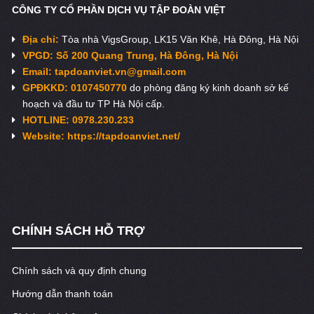
CÔNG TY CỔ PHẦN DỊCH VỤ TẬP ĐOÀN VIỆT
Địa chỉ:
Tòa nhà VigsGroup, LK15 Văn Khê, Hà Đông, Hà Nội
VPGD: Số 200 Quang Trung, Hà Đông, Hà Nội
Email:
tapdoanviet.vn@gmail.com
GPĐKKD: 0107450770
do phòng đăng ký kinh doanh sở kế
hoạch và đầu tư TP Hà Nội cấp.
HOTLINE: 0978.230.233
Website: https://tapdoanviet.net/
CHÍNH SÁCH HỖ TRỢ
Chính sách và quy định chung
Hướng dẫn thanh toán