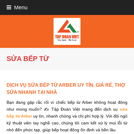
Menu
SỬA BẾP TỪ
DỊCH VỤ SỬA BẾP TỪ ARBER UY TÍN, GIÁ RẺ, THỢ
SỬA NHANH TẠI NHÀ
Bạn đang gặp rắc rối vì chiếc bếp từ Arber không hoạt động
như mong muốn? ✍ Tập Đoàn Việt mang đến dịch vụ
sửa
bếp từ Arber
uy tín, nhanh chóng và chi phí hợp lý. Với đội ngũ
kỹ thuật viên tay nghề cao, chúng tôi cam kết xử lý mọi lỗi từ
nhỏ đến phức tạp, giúp bếp hoạt động ổn định và bền lâu.