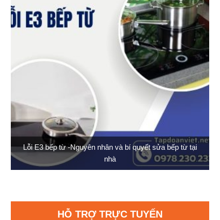
Lỗi E3 bếp từ -Nguyên nhân và bí quyết sửa bếp từ tại
nhà
HỖ TRỢ TRỰC TUYẾN