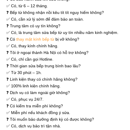
✅ Có, từ 6 – 12 tháng.
❓ Bếp từ không nhận nồi kêu tít tít nguy hiểm không?
✅ Có, cần xử lý sớm để đảm bảo an toàn.
❓ Trung tâm có uy tín không?
✅ Có, là trung tâm sửa bếp từ uy tín nhiều năm kinh nghiệm.
❓ Có
thay mặt kính bếp từ
bị vỡ không?
✅ Có, thay kính chính hãng.
❓ Tôi ở ngoại thành Hà Nội có hỗ trợ không?
✅ Có, chỉ cần gọi Hotline.
❓ Thời gian sửa bếp trung bình bao lâu?
✅ Từ 30 phút – 1h.
❓ Linh kiện thay có chính hãng không?
✅ 100% linh kiện chính hãng.
❓ Dịch vụ có làm ngoài giờ không?
✅ Có, phục vụ 24/7.
❓ Có kiểm tra miễn phí không?
✅ Miễn phí nếu khách đồng ý sửa.
❓ Tôi muốn bảo dưỡng định kỳ có được không?
✅ Có, dịch vụ bảo trì tận nhà.