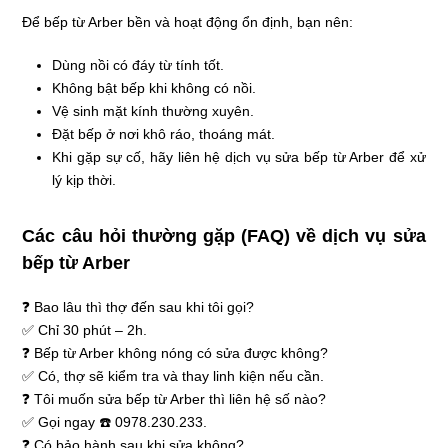
Để bếp từ Arber bền và hoạt động ổn định, bạn nên:
Dùng nồi có đáy từ tính tốt.
Không bật bếp khi không có nồi.
Vệ sinh mặt kính thường xuyên.
Đặt bếp ở nơi khô ráo, thoáng mát.
Khi gặp sự cố, hãy liên hệ dịch vụ sửa bếp từ Arber để xử
lý kịp thời.
Các câu hỏi thường gặp (FAQ) về dịch vụ sửa
bếp từ Arber
❓ Bao lâu thì thợ đến sau khi tôi gọi?
✅ Chỉ 30 phút – 2h.
❓ Bếp từ Arber không nóng có sửa được không?
✅ Có, thợ sẽ kiểm tra và thay linh kiện nếu cần.
❓ Tôi muốn sửa bếp từ Arber thì liên hệ số nào?
✅ Gọi ngay ☎️ 0978.230.233.
❓ Có bảo hành sau khi sửa không?