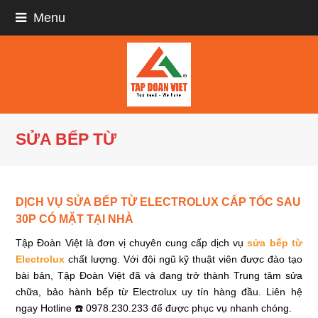
Menu
SỬA BẾP TỪ
DỊCH VỤ SỬA BẾP TỪ ELECTROLUX CẤP TỐC SAU
30P CÓ MẶT TẠI NHÀ
Tập Đoàn Việt là đơn vị chuyên cung cấp dịch vụ
sửa bếp từ
Electrolux
chất lượng. Với đội ngũ kỹ thuật viên được đào tạo
bài bản, Tập Đoàn Việt đã và đang trở thành Trung tâm sửa
chữa, bảo hành bếp từ Electrolux uy tín hàng đầu. Liên hệ
ngay Hotline ☎️ 0978.230.233 để được phục vụ nhanh chóng.