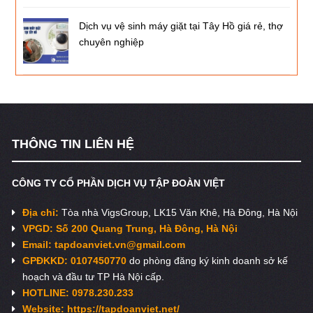
Dịch vụ vệ sinh máy giặt tại Tây Hồ giá rẻ, thợ
chuyên nghiệp
THÔNG TIN LIÊN HỆ
CÔNG TY CỔ PHẦN DỊCH VỤ TẬP ĐOÀN VIỆT
Địa chỉ:
Tòa nhà VigsGroup, LK15 Văn Khê, Hà Đông, Hà Nội
VPGD: Số 200 Quang Trung, Hà Đông, Hà Nội
Email:
tapdoanviet.vn@gmail.com
GPĐKKD: 0107450770
do phòng đăng ký kinh doanh sở kế
hoạch và đầu tư TP Hà Nội cấp.
HOTLINE: 0978.230.233
Website: https://tapdoanviet.net/