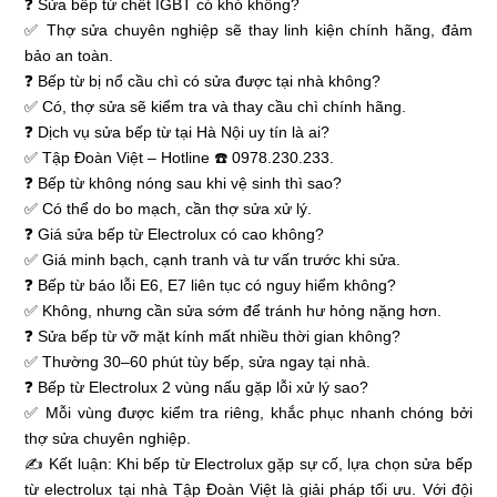
❓ Sửa bếp từ chết IGBT có khó không?
✅ Thợ sửa chuyên nghiệp sẽ thay linh kiện chính hãng, đảm
bảo an toàn.
❓ Bếp từ bị nổ cầu chì có sửa được tại nhà không?
✅ Có, thợ sửa sẽ kiểm tra và thay cầu chì chính hãng.
❓ Dịch vụ sửa bếp từ tại Hà Nội uy tín là ai?
✅ Tập Đoàn Việt – Hotline ☎️ 0978.230.233.
❓ Bếp từ không nóng sau khi vệ sinh thì sao?
✅ Có thể do bo mạch, cần thợ sửa xử lý.
❓ Giá sửa bếp từ Electrolux có cao không?
✅ Giá minh bạch, cạnh tranh và tư vấn trước khi sửa.
❓ Bếp từ báo lỗi E6, E7 liên tục có nguy hiểm không?
✅ Không, nhưng cần sửa sớm để tránh hư hỏng nặng hơn.
❓ Sửa bếp từ vỡ mặt kính mất nhiều thời gian không?
✅ Thường 30–60 phút tùy bếp, sửa ngay tại nhà.
❓ Bếp từ Electrolux 2 vùng nấu gặp lỗi xử lý sao?
✅ Mỗi vùng được kiểm tra riêng, khắc phục nhanh chóng bởi
thợ sửa chuyên nghiệp.
✍ Kết luận: Khi bếp từ Electrolux gặp sự cố, lựa chọn sửa bếp
từ electrolux tại nhà Tập Đoàn Việt là giải pháp tối ưu. Với đội