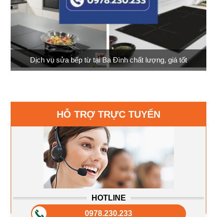
Dịch vụ sửa bếp từ tại Ba Đình chất lượng, giá tốt
HỖ TRỢ TRỰC TUYẾN
HOTLINE
0978.230.233