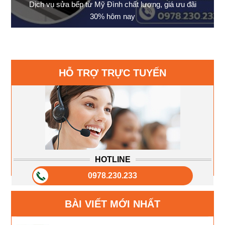
Dịch vụ sửa bếp từ Mỹ Đình chất lượng, giá ưu đãi
30% hôm nay
HỖ TRỢ TRỰC TUYẾN
HOTLINE
0978.230.233
BÀI VIẾT MỚI NHẤT