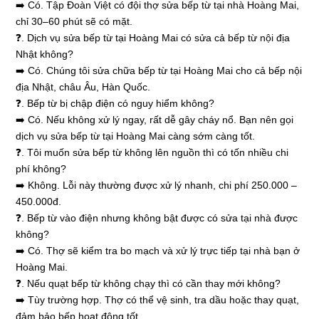
➡️ Có. Tập Đoàn Việt có đội thợ sửa bếp từ tại nhà Hoàng Mai,
chỉ 30–60 phút sẽ có mặt.
❓. Dịch vụ
sửa bếp từ tại Hoàng Mai
có sửa cả bếp từ nội địa
Nhật không?
➡️ Có. Chúng tôi sửa chữa bếp từ tại Hoàng Mai cho cả bếp nội
địa Nhật, châu Âu, Hàn Quốc.
❓. Bếp từ bị chập điện có nguy hiểm không?
➡️ Có. Nếu không xử lý ngay, rất dễ gây cháy nổ. Bạn nên gọi
dịch vụ sửa bếp từ tại Hoàng Mai càng sớm càng tốt.
❓. Tôi muốn sửa bếp từ không lên nguồn thì có tốn nhiều chi
phí không?
➡️ Không. Lỗi này thường được xử lý nhanh, chi phí 250.000 –
450.000đ.
❓. Bếp từ vào điện nhưng không bật được có sửa tại nhà được
không?
➡️ Có. Thợ sẽ kiểm tra bo mạch và xử lý trực tiếp tại nhà bạn ở
Hoàng Mai.
❓. Nếu quạt bếp từ không chạy thì có cần thay mới không?
➡️ Tùy trường hợp. Thợ có thể vệ sinh, tra dầu hoặc thay quạt,
đảm bảo bếp hoạt động tốt.