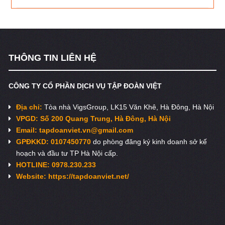
THÔNG TIN LIÊN HỆ
CÔNG TY CỔ PHẦN DỊCH VỤ TẬP ĐOÀN VIỆT
Địa chỉ:
Tòa nhà VigsGroup, LK15 Văn Khê, Hà Đông, Hà Nội
VPGD: Số 200 Quang Trung, Hà Đông, Hà Nội
Email:
tapdoanviet.vn@gmail.com
GPĐKKD: 0107450770
do phòng đăng ký kinh doanh sở kế
hoạch và đầu tư TP Hà Nội cấp.
HOTLINE: 0978.230.233
Website: https://tapdoanviet.net/