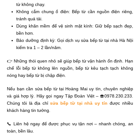
từ không chạy.
Không cắm chung ổ điện: Bếp từ cần nguồn điện riêng,
tránh quá tải.
Dùng khăn mềm để vệ sinh mặt kính: Giữ bếp sạch đẹp,
bền hơn.
Bảo dưỡng định kỳ: Gọi dịch vụ sửa bếp từ tại nhà Hà Nội
kiểm tra 1 – 2 lần/năm.
👉 Những thói quen nhỏ sẽ giúp bếp từ vận hành ổn định. Hạn
chế lỗi bếp từ không lên nguồn, bếp từ kêu tạch tạch không
nóng hay bếp từ bị chập điện.
Nếu bạn cần sửa bếp từ tại Hoàng Mai uy tín, chuyên nghiệp
và giá hợp lý. Hãy gọi ngay Tập Đoàn Việt – ☎️0978.230.233.
Chúng tôi là địa chỉ
sửa bếp từ tại nhà uy tín
được nhiều
khách hàng tin tưởng.
📞 Liên hệ ngay để được phục vụ tận nơi – nhanh chóng, an
toàn, bền lâu.