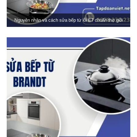
Nguyên nhân và cách sửa bếp từ lỗi E7 chuẩn thợ giỏi