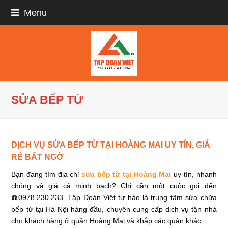
Menu
SỬA BẾP TỪ
DỊCH VỤ SỬA BẾP TỪ TẠI HOÀNG MAI UY TÍN, GIÁ
RẺ BẤT NGỜ
Bạn đang tìm địa chỉ
sửa bếp từ tại Hoàng Mai
uy tín, nhanh
chóng và giá cả minh bạch? Chỉ cần một cuộc gọi đến
☎️0978.230.233. Tập Đoàn Việt tự hào là trung tâm sửa chữa
bếp từ tại Hà Nội hàng đầu, chuyên cung cấp dịch vụ tận nhà
cho khách hàng ở quận Hoàng Mai và khắp các quận khác.