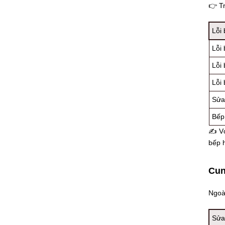
👉 Tr
Lỗi
Lỗi 
Lỗi
Lỗi
Sửa
Bếp 
✍ Với
bếp h
Cun
Ngoài
Sửa 