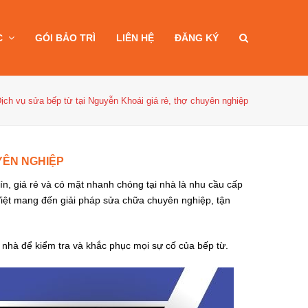
C
GÓI BẢO TRÌ
LIÊN HỆ
ĐĂNG KÝ
ịch vụ sửa bếp từ tại Nguyễn Khoái giá rẻ, thợ chuyên nghiệp
YÊN NGHIỆP
ín, giá rẻ và có mặt nhanh chóng tại nhà là nhu cầu cấp
 Việt mang đến giải pháp sửa chữa chuyên nghiệp, tận
i nhà để kiểm tra và khắc phục mọi sự cố của bếp từ.