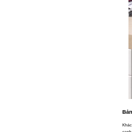
Bản
Khách
cạnh 