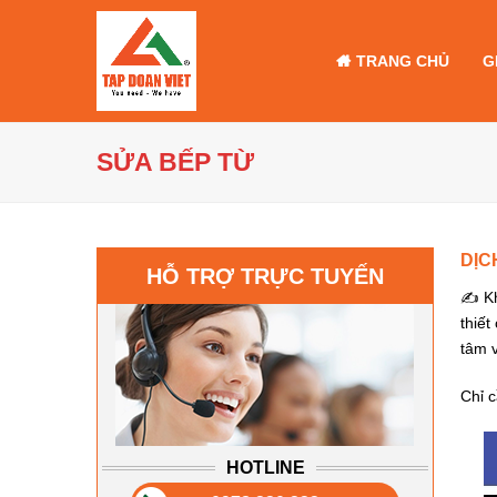
TRANG CHỦ
G
SỬA BẾP TỪ
DỊC
HỖ TRỢ TRỰC TUYẾN
✍ Khi
thiết
tâm 
Chỉ c
HOTLINE