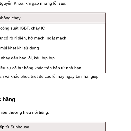
Nguyễn Khoái khi gặp những lỗi sau:
 không chạy
 công suất IGBT, cháy IC
ự cố rò rỉ điện, hở mạch, ngắt mạch
 mùi khét khi sử dụng
nháy đèn báo lỗi, kêu bíp bíp
iều sự cố hư hỏng khác trên bếp từ nhà bạn
và khắc phục triệt để các lỗi này ngay tại nhà, giúp
c hãng
iều thương hiệu nổi tiếng:
ếp từ Sunhouse.