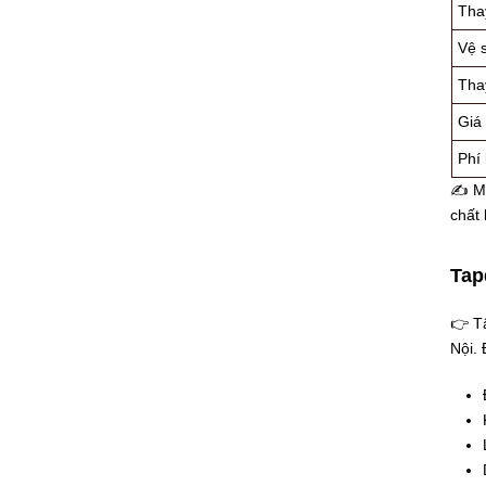
Tha
Vệ 
Tha
Giá
Phí 
✍ Mứ
chất 
Tap
👉 Tậ
Nội. 