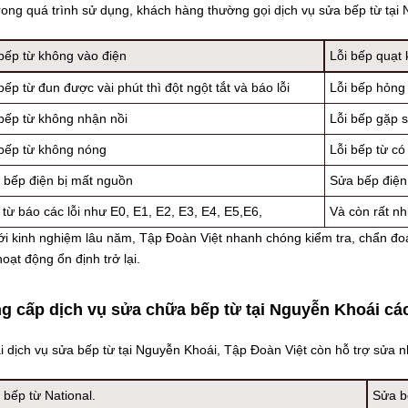
ong quá trình sử dụng, khách hàng thường gọi dịch vụ sửa bếp từ tại 
 bếp từ không vào điện
Lỗi bếp quạt
bếp từ đun được vài phút thì đột ngột tắt và báo lỗi
Lỗi bếp hỏng
 bếp từ không nhận nồi
Lỗi bếp gặp s
 bếp từ không nóng
Lỗi bếp từ có
 bếp điện bị mất nguồn
Sửa bếp điện 
từ báo các lỗi như E0, E1, E2, E3, E4, E5,E6,
Và còn rất nh
 kinh nghiệm lâu năm, Tập Đoàn Việt nhanh chóng kiểm tra, chẩn đoán 
oạt động ổn định trở lại.
g cấp dịch vụ sửa chữa bếp từ tại Nguyễn Khoái cá
 dịch vụ sửa bếp từ tại Nguyễn Khoái, Tập Đoàn Việt còn hỗ trợ sửa nh
bếp từ National.
Sửa b