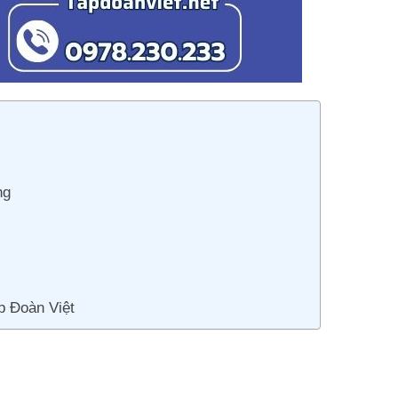
ng
p Đoàn Việt