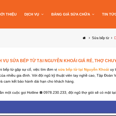
IỚI THIỆU
DỊCH VỤ
BẢNG GIÁ SỬA CHỮA
TIN TỨ
Sửa bếp từ
D
H VỤ SỬA BẾP TỪ TẠI NGUYỄN KHOÁI GIÁ RẺ, THỢ CHU
 bếp từ gặp sự cố, việc tìm đơn vị
sửa bếp từ tại Nguyễn Khoái
uy t
 của nhiều gia đình. Với đội ngũ kỹ thuật viên tay nghề cao, Tập Đoàn
và cam kết bảo hành dài hạn cho khách hàng.
ần một cuộc gọi Hotline ☎️ 0978.230.233, đội ngũ thợ giỏi sẽ có mặt tạ