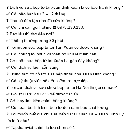
❓ Dịch vụ sửa bếp từ tại xuân đỉnh-xuân la có bảo hành không?
✅ Có, bảo hành từ 3 – 12 tháng.
❓ Thợ có đến tận nhà để sửa không?
✅ Có, chỉ cần gọi hotline ☎️ 0978.230.233.
❓ Bao lâu thì thợ đến nơi?
✅ Thông thường trong 30 phút.
❓ Tôi muốn sửa bếp từ tại Tân Xuân có được không?
✅ Có, chúng tôi phục vụ toàn bộ khu vực lân cận.
❓ Có nhận sửa bếp từ tại Xuân La gần đây không?
✅ Có, dịch vụ luôn sẵn sàng.
❓ Trung tâm có hỗ trợ sửa bếp từ tại nhà Xuân Đỉnh không?
✅ Có, kỹ thuật viên sẽ đến kiểm tra trực tiếp.
❓ Tôi cần dịch vụ sửa chữa bếp từ tại Hà Nội thì gọi số nào?
✅ Gọi ☎️ 0978.230.233 để được tư vấn.
❓ Có thay linh kiện chính hãng không?
✅ Có, toàn bộ linh kiện bếp từ đều đảm bảo chất lượng.
❓ Tôi muốn biết địa chỉ sửa bếp từ tại Xuân La – Xuân Đỉnh uy
tín là ở đâu?
✅ Tapdoanviet chính là lựa chọn số 1.