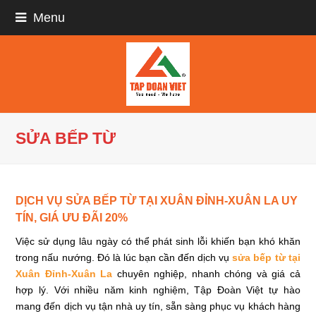
Menu
SỬA BẾP TỪ
DỊCH VỤ SỬA BẾP TỪ TẠI XUÂN ĐỈNH-XUÂN LA UY
TÍN, GIÁ ƯU ĐÃI 20%
Việc sử dụng lâu ngày có thể phát sinh lỗi khiến bạn khó khăn
trong nấu nướng. Đó là lúc bạn cần đến dịch vụ
sửa bếp từ tại
Xuân Đỉnh-Xuân La
chuyên nghiệp, nhanh chóng và giá cả
hợp lý. Với nhiều năm kinh nghiệm, Tập Đoàn Việt tự hào
mang đến dịch vụ tận nhà uy tín, sẵn sàng phục vụ khách hàng