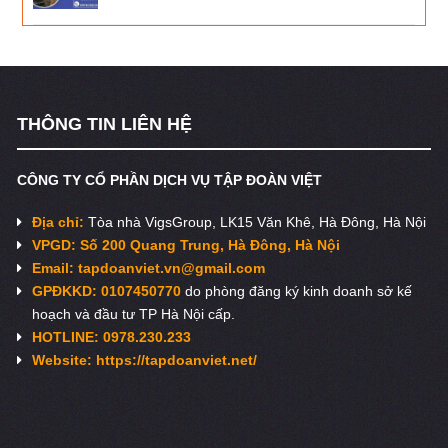
THÔNG TIN LIÊN HỆ
CÔNG TY CỔ PHẦN DỊCH VỤ TẬP ĐOÀN VIỆT
Địa chỉ:
Tòa nhà VigsGroup, LK15 Văn Khê, Hà Đông, Hà Nội
VPGD: Số 200 Quang Trung, Hà Đông, Hà Nội
Email:
tapdoanviet.vn@gmail.com
GPĐKKD: 0107450770
do phòng đăng ký kinh doanh sở kế
hoạch và đầu tư TP Hà Nội cấp.
HOTLINE: 0978.230.233
Website: https://tapdoanviet.net/