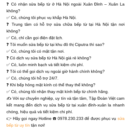
❓ Có nhận sửa bếp từ ở Hà Nội ngoài Xuân Đỉnh – Xuân La
không?
✅ Có, chúng tôi phục vụ khắp Hà Nội.
❓ Trung tâm có hỗ trợ sửa chữa bếp từ tại Hà Nội tận nơi
không?
✅ Có, chỉ cần gọi điện đặt lịch.
❓ Tôi muốn sửa bếp từ tại khu đô thị Ciputra thì sao?
✅ Có, chúng tôi có mặt tận nơi.
❓ Có dịch vụ sửa bếp từ Hà Nội giá rẻ không?
✅ Có, luôn minh bạch và tiết kiệm chi phí.
❓ Tôi có thể gọi dịch vụ ngoài giờ hành chính không?
✅ Có, chúng tôi hỗ trợ 24/7.
❓ Khi bếp hỏng mặt kính có thể thay thế không?
✅ Có, chúng tôi nhận thay mặt kính bếp từ chính hãng.
✍ Với sự chuyên nghiệp, uy tín và tận tâm, Tập Đoàn Việt cam
kết mang đến dịch vụ sửa bếp từ tại xuân đỉnh-xuân la nhanh
chóng, hiệu quả và tiết kiệm chi phí.
👉 Hãy gọi ngay Hotline ☎️ 0978.230.233 để được phục vụ
sửa
bếp từ uy tín
tận nơi!