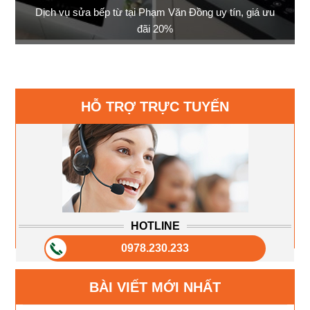
Dịch vụ sửa bếp từ tại Phạm Văn Đồng uy tín, giá ưu
đãi 20%
HỖ TRỢ TRỰC TUYẾN
HOTLINE
0978.230.233
BÀI VIẾT MỚI NHẤT