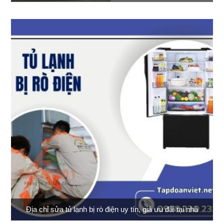
Địa chỉ sửa tủ lạnh bị rò điện uy tín, giá ưu đãi tại nhà