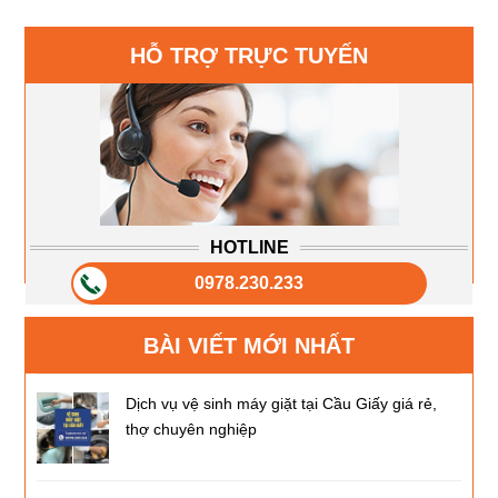
HỖ TRỢ TRỰC TUYẾN
HOTLINE
0978.230.233
BÀI VIẾT MỚI NHẤT
Dịch vụ vệ sinh máy giặt tại Cầu Giấy giá rẻ,
thợ chuyên nghiệp