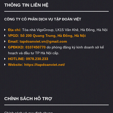
THÔNG TIN LIÊN HỆ
CÔNG TY CỔ PHẦN DỊCH VỤ TẬP ĐOÀN VIỆT
Địa chỉ:
Tòa nhà VigsGroup, LK15 Văn Khê, Hà Đông, Hà Nội
VPGD: Số 200 Quang Trung, Hà Đông, Hà Nội
Email:
tapdoanviet.vn@gmail.com
GPĐKKD: 0107450770
do phòng đăng ký kinh doanh sở kế
hoạch và đầu tư TP Hà Nội cấp.
HOTLINE: 0978.230.233
Website: https://tapdoanviet.net/
CHÍNH SÁCH HỖ TRỢ