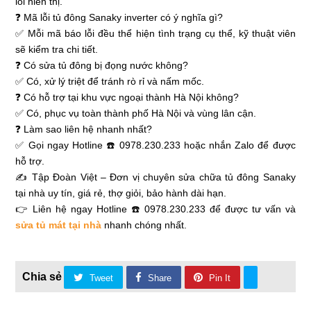
lỗi hiển thị.
❓ Mã lỗi tủ đông Sanaky inverter có ý nghĩa gì?
✅ Mỗi mã báo lỗi đều thể hiện tình trạng cụ thể, kỹ thuật viên
sẽ kiểm tra chi tiết.
❓ Có sửa tủ đông bị đọng nước không?
✅ Có, xử lý triệt để tránh rò rỉ và nấm mốc.
❓ Có hỗ trợ tại khu vực ngoại thành Hà Nội không?
✅ Có, phục vụ toàn thành phố Hà Nội và vùng lân cận.
❓ Làm sao liên hệ nhanh nhất?
✅ Gọi ngay Hotline ☎️ 0978.230.233 hoặc nhắn Zalo để được
hỗ trợ.
✍ Tập Đoàn Việt – Đơn vị chuyên sửa chữa tủ đông Sanaky
tại nhà uy tín, giá rẻ, thợ giỏi, bảo hành dài hạn.
👉 Liên hệ ngay Hotline ☎️ 0978.230.233 để được tư vấn và
sửa tủ mát tại nhà
nhanh chóng nhất.
Tweet
Share
Pin It