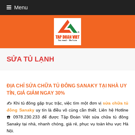
Menu
SỬA TỦ LẠNH
ĐỊA CHỈ SỬA CHỮA TỦ ĐÔNG SANAKY TẠI NHÀ UY
TÍN, GIÁ GIẢM NGAY 30%
✍ Khi tủ đông gặp trục trặc, việc tìm một đơn vị
sửa chữa tủ
đông Sanaky
uy tín là điều vô cùng cần thiết. Liên hệ Hotline
☎️ 0978.230.233 để được Tập Đoàn Việt sửa chữa tủ đông
Sanaky tại nhà, nhanh chóng, giá rẻ, phục vụ toàn khu vực Hà
Nội.