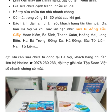
Linh kiện thay thế chính hãng, đầy đủ tem kiểm định.
Giá sửa chữa cạnh tranh, nhiều ưu đãi.
Hỗ trợ sửa chữa tận nhà nhanh chóng.
Có mặt trong vòng 15- 30 phút sau khi gọi.
Bảo hành dài hạn, chăm sóc khách hàng tận tâm toàn địa
bàn Hà Nội và khu vực lân cận như:
sửa tủ đông Cầu
Giấy,
Hoàn Kiếm, Ba Đình, Thanh Xuân, Hoàng Mai, Long
Biên, Hai Bà Trưng, Đống Đa, Hà Đông, Bắc Từ Liêm,
Nam Từ Liêm…
👉 Khi cần sửa chữa tủ đông tại Hà Nội, khách hàng chỉ cần
liên hệ Hotline ☎️ 0978.230.233, đội thợ giỏi của Tập Đoàn Việt
sẽ nhanh chóng có mặt.