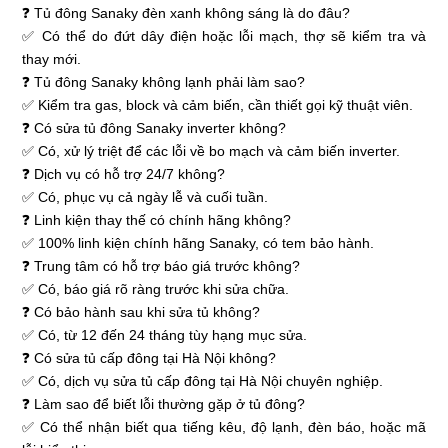
❓ Tủ đông Sanaky đèn xanh không sáng là do đâu?
✅ Có thể do đứt dây điện hoặc lỗi mạch, thợ sẽ kiểm tra và
thay mới.
❓ Tủ đông Sanaky không lạnh phải làm sao?
✅ Kiểm tra gas, block và cảm biến, cần thiết gọi kỹ thuật viên.
❓ Có sửa tủ đông Sanaky inverter không?
✅ Có, xử lý triệt để các lỗi về bo mạch và cảm biến inverter.
❓ Dịch vụ có hỗ trợ 24/7 không?
✅ Có, phục vụ cả ngày lễ và cuối tuần.
❓ Linh kiện thay thế có chính hãng không?
✅ 100% linh kiện chính hãng Sanaky, có tem bảo hành.
❓ Trung tâm có hỗ trợ báo giá trước không?
✅ Có, báo giá rõ ràng trước khi sửa chữa.
❓ Có bảo hành sau khi sửa tủ không?
✅ Có, từ 12 đến 24 tháng tùy hạng mục sửa.
❓ Có sửa tủ cấp đông tại Hà Nội không?
✅ Có, dịch vụ sửa tủ cấp đông tại Hà Nội chuyên nghiệp.
❓ Làm sao để biết lỗi thường gặp ở tủ đông?
✅ Có thể nhận biết qua tiếng kêu, độ lạnh, đèn báo, hoặc mã