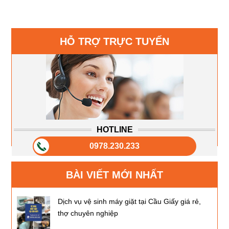
HỖ TRỢ TRỰC TUYẾN
HOTLINE
0978.230.233
BÀI VIẾT MỚI NHẤT
Dịch vụ vệ sinh máy giặt tại Cầu Giấy giá rẻ,
thợ chuyên nghiệp