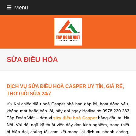
Menu
SỬA ĐIỀU HÒA
DỊCH VỤ SỬA ĐIỀU HOÀ CASPER UY TÍN, GIÁ RẺ,
THỢ GIỎI SỬA 24/7
✍ Khi chiếc điều hoà Casper nhà bạn gặp lỗi, hoạt động yếu,
không mát hoặc báo lỗi, hãy gọi ngay Hotline ☎️ 0978.230.233
Tập Đoàn Việt – đơn vị
sửa điều hoà Casper
hàng đầu tại Hà
Nội. Với đội ngũ kỹ thuật viên dày dạn kinh nghiệm, trang thiết
bị hiện đại, chúng tôi cam kết mang lại dịch vụ nhanh chóng,