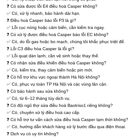
❓ Có sửa được lỗi E4 điều hoà Casper không?
✅ Có, xử lý nhanh, bảo hành dài hạn.
❓ Điều hoà Casper báo lỗi P3 là gì?
✅ Lỗi cục nóng hoặc cảm biến, cần kiểm tra ngay.
❓ Có xử lý được điều hoà Casper báo lỗi EC không?
✅ Có, do lỗi gas hoặc bo mạch, chúng tôi khắc phục triệt để.
❓ Lỗi C3 điều hòa Casper là lỗi gì?
✅ Lỗi quạt dàn lạnh, cần vệ sinh hoặc thay thế.
❓ Có nhận sửa điều khiển điều hoà Casper không?
✅ Có, kiểm tra, thay cảm biến hoặc pin mới.
❓ Có hỗ trợ khu vực ngoại thành Hà Nội không?
✅ Có, phục vụ toàn TP Hà Nội và các vùng lân cận.
❓ Có bảo hành sau sửa không?
✅ Có, từ 6–12 tháng tùy dịch vụ.
❓ Có đội ngũ thợ sửa điều hoà Baotriso1 riêng không?
✅ Có, chuyên xử lý điều hoà cao cấp.
❓ Có hỗ trợ tư vấn cách sửa điều hoà Casper tạm thời không?
✅ Có, hướng dẫn khách hàng xử lý bước đầu qua điện thoại.
❓ Dịch vụ có uy tín không?