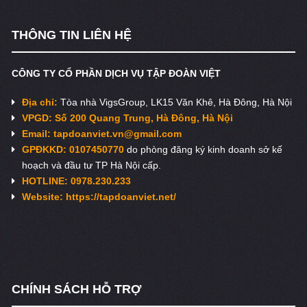
THÔNG TIN LIÊN HỆ
CÔNG TY CỔ PHẦN DỊCH VỤ TẬP ĐOÀN VIỆT
Địa chỉ:
Tòa nhà VigsGroup, LK15 Văn Khê, Hà Đông, Hà Nội
VPGD: Số 200 Quang Trung, Hà Đông, Hà Nội
Email:
tapdoanviet.vn@gmail.com
GPĐKKD: 0107450770
do phòng đăng ký kinh doanh sở kế
hoạch và đầu tư TP Hà Nội cấp.
HOTLINE: 0978.230.233
Website: https://tapdoanviet.net/
CHÍNH SÁCH HỖ TRỢ