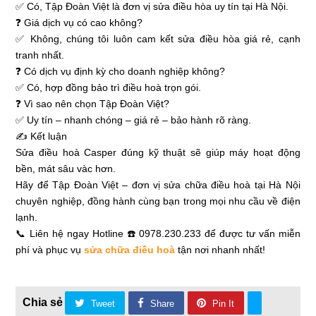
✅ Có, Tập Đoàn Việt là đơn vị sửa điều hòa uy tín tại Hà Nội.
❓ Giá dịch vụ có cao không?
✅ Không, chúng tôi luôn cam kết sửa điều hòa giá rẻ, cạnh
tranh nhất.
❓ Có dịch vụ định kỳ cho doanh nghiệp không?
✅ Có, hợp đồng bảo trì điều hoà trọn gói.
❓ Vì sao nên chọn Tập Đoàn Việt?
✅ Uy tín – nhanh chóng – giá rẻ – bảo hành rõ ràng.
✍ Kết luận
Sửa điều hoà Casper đúng kỹ thuật sẽ giúp máy hoạt động
bền, mát sâu vàc hơn.
Hãy để Tập Đoàn Việt – đơn vị sửa chữa điều hoà tại Hà Nội
chuyên nghiệp, đồng hành cùng bạn trong mọi nhu cầu về điện
lạnh.
📞 Liên hệ ngay Hotline ☎️ 0978.230.233 để được tư vấn miễn
phí và phục vụ
sửa chữa điều hoà
tận nơi nhanh nhất!
Tweet
Share
Pin It