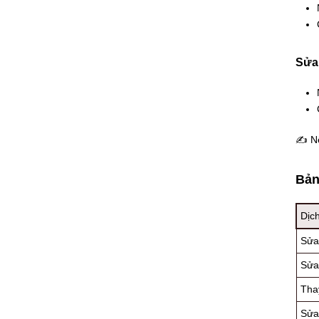
Sửa 
✍ Nếu
Bản
Dịc
Sửa
Sửa
Thay
Sửa