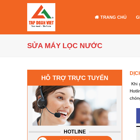
TRANG CHỦ
G
SỬA MÁY LỌC NƯỚC
DỊC
HỖ TRỢ TRỰC TUYẾN
Khi 
Hotl
chóng
HOTLINE