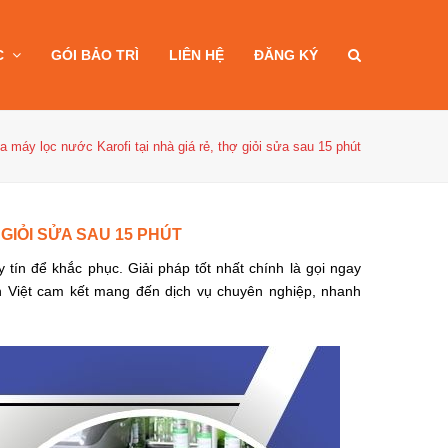
C
GÓI BẢO TRÌ
LIÊN HỆ
ĐĂNG KÝ
a máy lọc nước Karofi tại nhà giá rẻ, thợ giỏi sửa sau 15 phút
GIỎI SỬA SAU 15 PHÚT
y tín để khắc phục. Giải pháp tốt nhất chính là gọi
ngay
 Việt cam kết mang đến dịch vụ chuyên nghiệp, nhanh