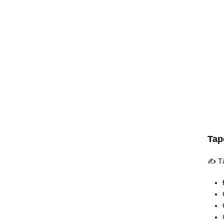
Tap
✍ Tập