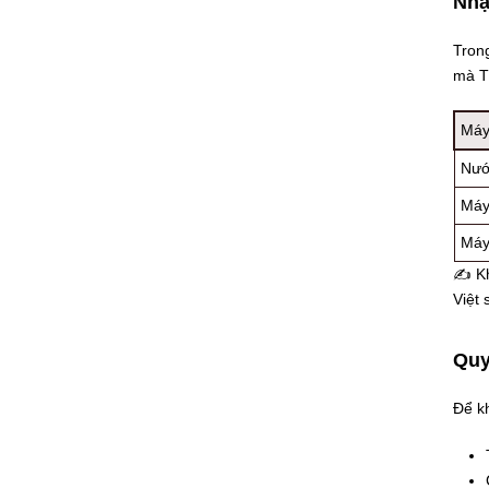
Nhậ
Trong
mà T
Máy
Nướ
Máy
Máy
✍ Khi
Việt 
Quy
Để k