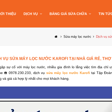
IỚI THIỆU
DỊCH VỤ
BẢNG GIÁ SỬA CHỮA
TIN TỨ
Sửa máy lọc nước
Dịch vụ sử
H VỤ SỬA MÁY LỌC NƯỚC KAROFI TẠI NHÀ GIÁ RẺ, THỢ 
gặp sự cố với máy lọc nước, nhiều gia đình lo lắng việc tìm địa chỉ u
ine ☎️ 0978.230.233,
dịch vụ
sửa máy lọc nước Karofi
tại Tập Đoàn
 và giá cả hợp lý nhất cho mọi khách hàng.