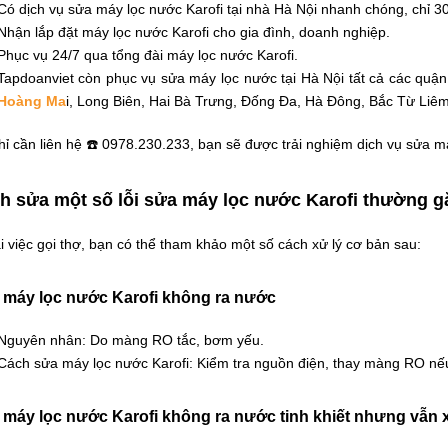
Có dịch vụ sửa máy lọc nước Karofi tại nhà Hà Nội nhanh chóng, chỉ 30
Nhận lắp đặt máy lọc nước Karofi cho gia đình, doanh nghiệp.
Phục vụ 24/7 qua tổng đài máy lọc nước Karofi.
Tapdoanviet còn phục vụ sửa máy lọc nước tại Hà Nội tất cả các quậ
Hoàng Ma
i, Long Biên, Hai Bà Trưng, Đống Đa,
Hà Đông
, Bắc Từ Li
ỉ cần liên hệ ☎️ 0978.230.233, bạn sẽ được trải nghiệm dịch vụ sửa m
h sửa một số lỗi sửa máy lọc nước Karofi thường g
 việc gọi thợ, bạn có thể tham khảo một số cách xử lý cơ bản sau:
 máy lọc nước Karofi không ra nước
Nguyên nhân: Do màng RO tắc, bơm yếu.
Cách sửa máy lọc nước Karofi: Kiểm tra nguồn điện, thay màng RO nế
máy lọc nước Karofi không ra nước tinh khiết nhưng vẫn x