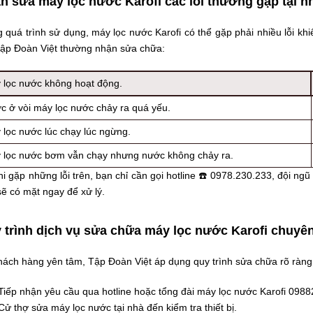
n sửa máy lọc nước Karofi các lỗi thường gặp tại n
 quá trình sử dụng, máy lọc nước Karofi có thể gặp phải nhiều lỗi khiế
ập Đoàn Việt thường nhận sửa chữa:
 lọc nước không hoạt động.
c ở vòi máy lọc nước chảy ra quá yếu.
 lọc nước lúc chạy lúc ngừng.
 lọc nước bơm vẫn chạy nhưng nước không chảy ra.
 gặp những lỗi trên, bạn chỉ cần gọi hotline ☎️ 0978.230.233, đội ng
sẽ có mặt ngay để xử lý.
 trình dịch vụ sửa chữa máy lọc nước Karofi chuyê
hách hàng yên tâm, Tập Đoàn Việt áp dụng quy trình sửa chữa rõ ràng
Tiếp nhận yêu cầu qua hotline hoặc tổng đài máy lọc nước Karofi 098
Cử thợ sửa máy lọc nước tại nhà đến kiểm tra thiết bị.