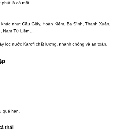
 phút là có mặt.
n khác như: Cầu Giấy, Hoàn Kiếm, Ba Đình, Thanh Xuân,
êm, Nam Từ Liêm…
áy lọc nước Karofi chất lượng, nhanh chóng và an toàn.
ặp
u quá hạn.
ả thải