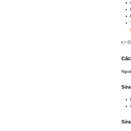
👉 Ch
Các
Ngoài
Sửa
Sửa 