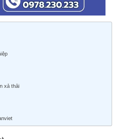
hiệp
n xả thải
anviet