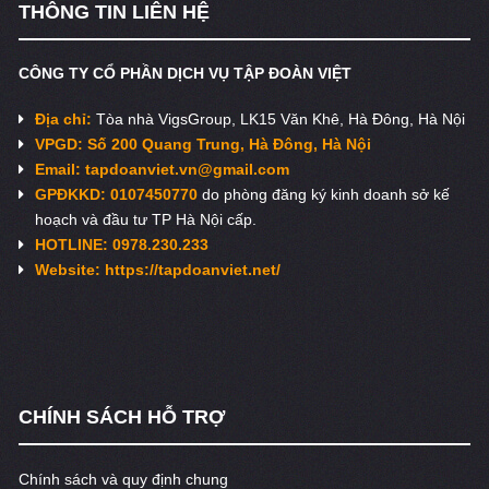
THÔNG TIN LIÊN HỆ
CÔNG TY CỔ PHẦN DỊCH VỤ TẬP ĐOÀN VIỆT
Địa chỉ:
Tòa nhà VigsGroup, LK15 Văn Khê, Hà Đông, Hà Nội
VPGD: Số 200 Quang Trung, Hà Đông, Hà Nội
Email:
tapdoanviet.vn@gmail.com
GPĐKKD: 0107450770
do phòng đăng ký kinh doanh sở kế
hoạch và đầu tư TP Hà Nội cấp.
HOTLINE: 0978.230.233
Website: https://tapdoanviet.net/
CHÍNH SÁCH HỖ TRỢ
Chính sách và quy định chung