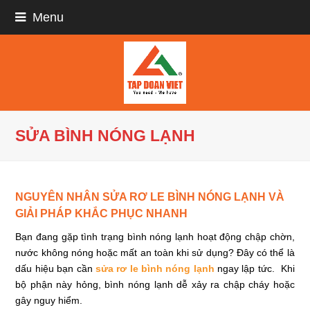
Menu
SỬA BÌNH NÓNG LẠNH
NGUYÊN NHÂN SỬA RƠ LE BÌNH NÓNG LẠNH VÀ
GIẢI PHÁP KHẮC PHỤC NHANH
Bạn đang gặp tình trạng bình nóng lạnh hoạt động chập chờn,
nước không nóng hoặc mất an toàn khi sử dụng? Đây có thể là
dấu hiệu bạn cần
sửa rơ le bình nóng lạnh
ngay lập tức. Khi
bộ phận này hỏng, bình nóng lạnh dễ xảy ra chập cháy hoặc
gây nguy hiểm.