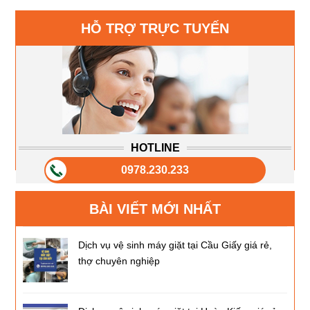
HỖ TRỢ TRỰC TUYẾN
HOTLINE
0978.230.233
BÀI VIẾT MỚI NHẤT
Dịch vụ vệ sinh máy giặt tại Cầu Giấy giá rẻ,
thợ chuyên nghiệp