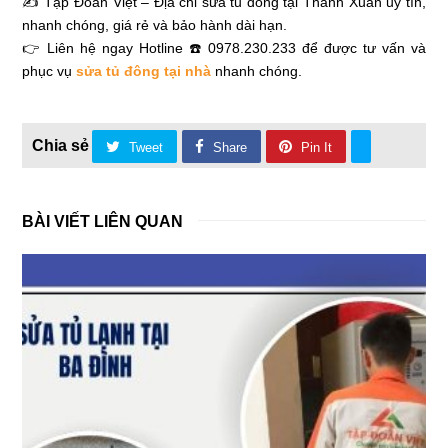
✍ Tập Đoàn Việt – Địa chỉ sửa tủ đông tại Thanh Xuân uy tín,
nhanh chóng, giá rẻ và bảo hành dài hạn.
👉 Liên hệ ngay Hotline ☎️ 0978.230.233 để được tư vấn và
phục vụ
sửa tủ đông tại nhà
nhanh chóng.
Tweet
Share
Pin It
BÀI VIẾT LIÊN QUAN