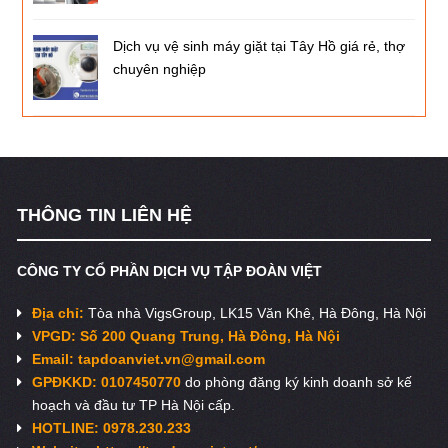
Dịch vụ vệ sinh máy giặt tại Tây Hồ giá rẻ, thợ
chuyên nghiệp
THÔNG TIN LIÊN HỆ
CÔNG TY CỔ PHẦN DỊCH VỤ TẬP ĐOÀN VIỆT
Địa chỉ:
Tòa nhà VigsGroup, LK15 Văn Khê, Hà Đông, Hà Nội
VPGD: Số 200 Quang Trung, Hà Đông, Hà Nội
Email:
tapdoanviet.vn@gmail.com
GPĐKKD: 0107450770
do phòng đăng ký kinh doanh sở kế
hoạch và đầu tư TP Hà Nội cấp.
HOTLINE: 0978.230.233