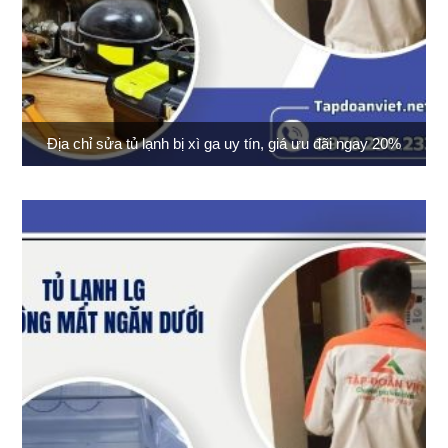
Địa chỉ sửa tủ lạnh bị xì ga uy tín, giá ưu đãi ngay 20%