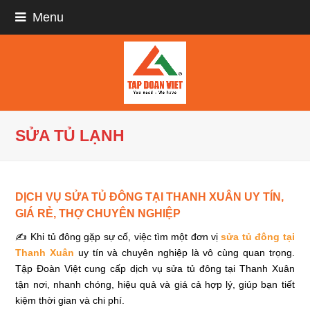
Menu
SỬA TỦ LẠNH
DỊCH VỤ SỬA TỦ ĐÔNG TẠI THANH XUÂN UY TÍN,
GIÁ RẺ, THỢ CHUYÊN NGHIỆP
✍ Khi tủ đông gặp sự cố, việc tìm một đơn vị
sửa tủ đông tại
Thanh Xuân
uy tín và chuyên nghiệp là vô cùng quan trọng.
Tập Đoàn Việt cung cấp dịch vụ sửa tủ đông tại Thanh Xuân
tận nơi, nhanh chóng, hiệu quả và giá cả hợp lý, giúp bạn tiết
kiệm thời gian và chi phí.