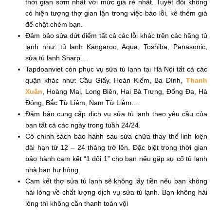
thời gian sớm nhất với mức giá rẻ nhất. Tuyệt đối không
có hiện tượng thợ gian lận trong việc báo lỗi, kê thêm giá
để chặt chém bạn.
Đảm bảo sửa dứt điểm tất cả các lỗi khác trên các hãng tủ
lạnh như: tủ lạnh Kangaroo, Aqua, Toshiba, Panasonic,
sửa tủ lạnh Sharp…
Tapdoanviet còn phục vụ sửa tủ lạnh tại Hà Nội tất cả các
quận khác như: Cầu Giấy, Hoàn Kiếm, Ba Đình,
Thanh
Xuân
, Hoàng Mai, Long Biên, Hai Bà Trưng, Đống Đa,
Hà
Đông
, Bắc Từ Liêm, Nam Từ Liêm…
Đảm bảo cung cấp dịch vụ sửa tủ lạnh theo yêu cầu của
bạn tất cả các ngày trong tuần 24/24.
Có chính sách bảo hành sau sửa chữa thay thế linh kiện
dài hạn từ 12 – 24 tháng trở lên. Đặc biệt trong thời gian
bảo hành cam kết “1 đổi 1” cho bạn nếu gặp sự cố tủ lạnh
nhà bạn hư hỏng.
Cam kết thợ sửa tủ lạnh sẽ không lấy tiền nếu bạn không
hài lòng về chất lượng dịch vụ sửa tủ lạnh. Bạn không hài
lòng thì không cần thanh toán vội