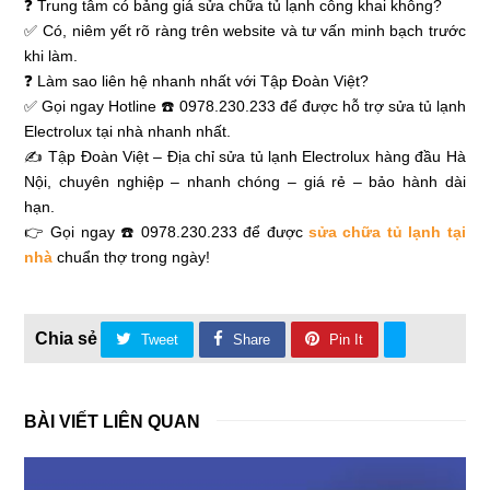
❓ Trung tâm có bảng giá sửa chữa tủ lạnh công khai không?
✅ Có, niêm yết rõ ràng trên website và tư vấn minh bạch trước
khi làm.
❓ Làm sao liên hệ nhanh nhất với Tập Đoàn Việt?
✅ Gọi ngay Hotline ☎️ 0978.230.233 để được hỗ trợ sửa tủ lạnh
Electrolux tại nhà nhanh nhất.
✍ Tập Đoàn Việt – Địa chỉ sửa tủ lạnh Electrolux hàng đầu Hà
Nội, chuyên nghiệp – nhanh chóng – giá rẻ – bảo hành dài
hạn.
👉 Gọi ngay ☎️ 0978.230.233 để được
sửa chữa tủ lạnh tại
nhà
chuẩn thợ trong ngày!
Tweet
Share
Pin It
BÀI VIẾT LIÊN QUAN