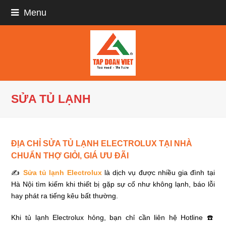
Menu
SỬA TỦ LẠNH
ĐỊA CHỈ SỬA TỦ LẠNH ELECTROLUX TẠI NHÀ
CHUẨN THỢ GIỎI, GIÁ ƯU ĐÃI
✍
Sửa tủ lạnh Electrolux
là dịch vụ được nhiều gia đình tại
Hà Nội tìm kiếm khi thiết bị gặp sự cố như không lạnh, báo lỗi
hay phát ra tiếng kêu bất thường.
Khi tủ lạnh Electrolux hỏng, bạn chỉ cần liên hệ Hotline ☎️