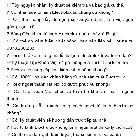
✅ Tùy nguyên nhân, kỹ thuật sẽ kiểm tra và báo giá cụ thể.
❓ Có nhận sửa tủ lạnh Electrolux tại chung cư không?
✅ Có, thợ mang đầy đủ dụng cụ chuyên dụng, làm việc gọn
gàng, sạch sẽ.
❓ Bảng điều khiển tủ lạnh Electrolux nhấp nháy là lỗi gì?
✅ Có thể do cảm biến nhiệt hỏng, bạn nên liên hệ Hotline ☎️
0978.230.233.
❓ Tôi có thể xem bảng mã lỗi tủ lạnh Electrolux Inverter ở đâu?
✅ Kỹ thuật Tập Đoàn Việt sẽ gửi bảng mã chi tiết khi kiểm tra.
❓ Dịch vụ có cung cấp linh kiện chính hãng không?
✅ Có, 100% linh kiện chính hãng từ nhà sản xuất Electrolux.
❓ Tôi ở ngoại thành Hà Nội có được phục vụ không?
✅ Có, Tập Đoàn Việt phục vụ toàn bộ khu vực nội – ngoại
thành.
❓ Có hướng dẫn khách hàng cách reset tủ lạnh Electrolux
không?
✅ Có, kỹ thuật viên sẽ hướng dẫn trực tiếp tại nhà.
❓ Nếu tủ lạnh Electrolux không lạnh ngăn mát thì xử lý thế nào?
✅ Có thể do dàn lạnh bám tuyết, thợ sẽ kiểm tra và xả đá.