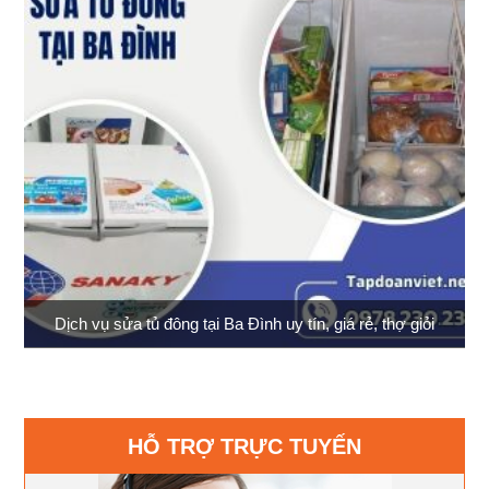
Dịch vụ sửa tủ đông tại Ba Đình uy tín, giá rẻ, thợ giỏi
HỖ TRỢ TRỰC TUYẾN