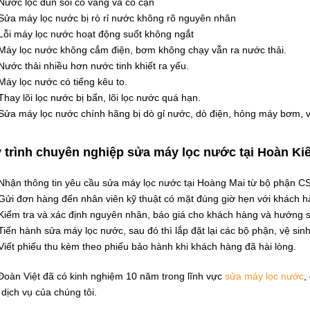
Nước lọc đun sôi có váng và có cặn
Sửa máy lọc nước bị rò rỉ nước không rõ nguyên nhân
Lỗi máy lọc nước hoạt động suốt không ngắt
Máy lọc nước không cắm điện, bơm không chạy vẫn ra nước thải.
Nước thải nhiều hơn nước tinh khiết ra yếu.
Máy lọc nước có tiếng kêu to.
Thay lõi lọc nước bị bẩn, lõi lọc nước quá hạn.
Sửa máy lọc nước chính hãng bị dò gỉ nước, dò điện, hỏng máy bơm, v
 trình chuyên nghiệp sửa máy lọc nước tại Hoàn Ki
Nhận thông tin yêu cầu sửa máy lọc nước tại Hoàng Mai từ bộ phận C
Gửi đơn hàng đến nhân viên kỹ thuật có mặt đúng giờ hẹn với khách h
Kiểm tra và xác định nguyên nhân, báo giá cho khách hàng và hướng s
Tiến hành sửa máy lọc nước, sau đó thì lắp đặt lại các bộ phận, vệ sin
Viết phiếu thu kèm theo phiếu bảo hành khi khách hàng đã hài lòng.
Đoàn Việt đã có kinh nghiệm 10 năm trong lĩnh vực
sửa máy lọc nước
,
dịch vụ của chúng tôi.