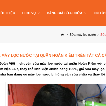
IỚI THIỆU
DỊCH VỤ
BẢNG GIÁ SỬA CHỮA
TIN TỨ
Sửa máy lọc nước
Sửa
 MÁY LỌC NƯỚC TẠI QUẬN HOÀN KIẾM TRÊN TẤT CẢ CÁ
Đoàn Việt – chuyên sửa máy lọc nước tại quận Hoàn Kiếm với ch
làm việc 24/7, thay thế linh kiện chính hãng 100%, giá sửa máy lọ
nhà bạn đang có máy lọc nước bị hỏng cần sửa chữa và thay lõi 