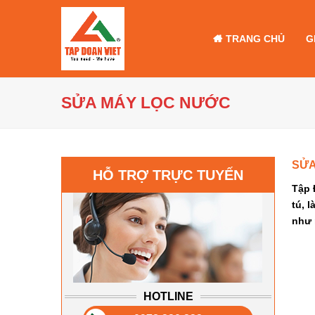
TRANG CHỦ
G
SỬA MÁY LỌC NƯỚC
SỬA
HỖ TRỢ TRỰC TUYẾN
Tập 
tú, 
như 
HOTLINE