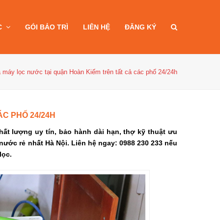
C
GÓI BẢO TRÌ
LIÊN HỆ
ĐĂNG KÝ
 máy lọc nước tại quận Hoàn Kiếm trên tất cả các phố 24/24h
C PHỐ 24/24H
ất lượng uy tín, bảo hành dài hạn, thợ kỹ thuật ưu
c nước rẻ nhất Hà Nội. Liên hệ ngay: 0988 230 233 nếu
lọc.