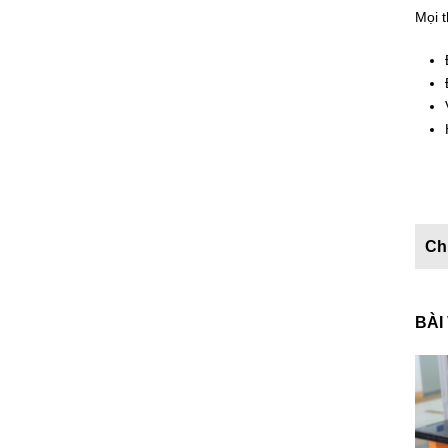
Mọi t
BÀI