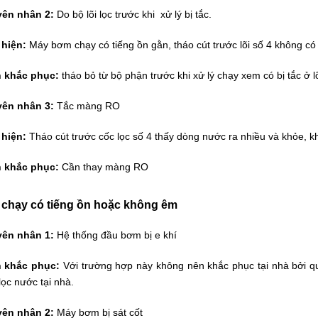
ên nhân 2:
Do bộ lõi lọc trước khi xử lý bị tắc.
 hiện:
Máy bơm chạy có tiếng ồn gằn, tháo cút trước lõi số 4 không có
 khắc phục:
tháo bỏ từ bộ phận trước khi xử lý chạy xem có bị tắc ở l
ên nhân 3:
Tắc màng RO
 hiện:
Tháo cút trước cốc lọc số 4 thấy dòng nước ra nhiều và khỏe, kh
 khắc phục:
Cần thay màng RO
chạy có tiếng ồn hoặc không êm
ên nhân 1:
Hệ thống đầu bơm bị e khí
 khắc phục:
Với trường hợp này không nên khắc phục tại nhà bởi quy
ọc nước tại nhà.
ên nhân 2:
Máy bơm bị sát cốt