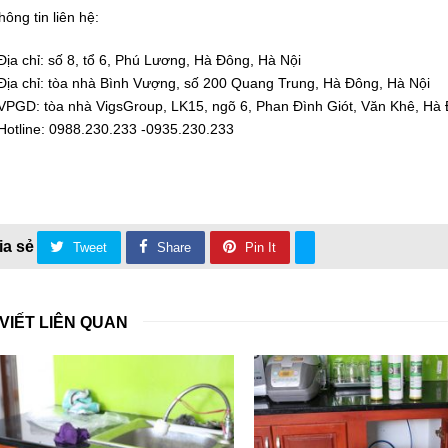
hông tin liên hệ:
Địa chỉ: số 8, tổ 6, Phú Lương, Hà Đông, Hà Nội
Địa chỉ: tòa nhà Bình Vượng, số 200 Quang Trung, Hà Đông, Hà Nội
VPGD: tòa nhà VigsGroup, LK15, ngõ 6, Phan Đình Giót, Văn Khê, Hà 
Hotline: 0988.230.233 -0935.230.233
Tweet
Share
Pin It
 VIẾT LIÊN QUAN