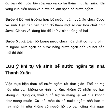
đó bạn đổ nước tẩy rửa vào và cọ lại thêm một lần nữa. Khi
xong xuôi tiến hành xả nước để làm sạch bể nước ngầm.
Bước 4
Đối với trường hợp bể nước ngầm quá lâu chưa được
vệ sinh. Bạn cần tiến hành đổ thêm một số các hóa chất như
Javel, Clorua vôi dạng bột để khử vi sinh trùng có hại.
Bước 5
: Xả toàn bộ lượng nước chứa hóa chất có trong bình
ra ngoài. Rửa sạch bể nước bằng nước sạch đến khi hết hẳn
mùi thì thôi.
Lưu ý khi tự vệ sinh bể nước ngầm tại nhà
Thanh Xuân
Việc thực hiện thau bể nước ngầm rất đơn giản. Thế nhưng
nếu như bạn không có kinh nghiệm, không đủ nhân lực hay
không đủ dụng cụ, thiết bị hỗ trợ sẽ mang lại kết quả không
như mong muốn. Cụ thể, mặc dù bể nước ngầm nhà bạn to
hay nhỏ thì nếu không có người hỗ trợ bạn cũng khá nguy