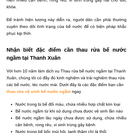
hiện nhiều cặn bệnh, rong rêu, vi sinh trùng gây hại cho sức
khỏe.
Để tránh hiện tượng này diễn ra, người dân cần phải thường
xuyên theo dõi tình trạng của bể nước để có biện pháp khắc
phục kịp thời.
Nhận biết đặc điểm cần thau rửa bể nước
ngầm tại Thanh Xuân
Với hơn 10 năm làm dịch vụ Thau rửa bể nước ngầm tại Thanh
Xuân, chúng tôi có đầy đủ kinh nghiệm và trải nghiệm thau rửa
các bể nước, téc nước mái. Dưới đây là các đặc điểm bạn cần
thau rửa vệ sinh bể nước ngầm
ngay
Nước trong bị bể đổi màu, chứa nhiều hợp chất kim loại
Bể nước ngầm từ khi sử dụng chưa được vệ sinh lần nào
Bể nước ngầm lâu ngày chưa được sử dụng, chứa nhiều
cặn bênh, rong rêu, vi sinh trùng gây bệnh
Nước trong bể bốc mùi hôi, tanh thậm chí là thối