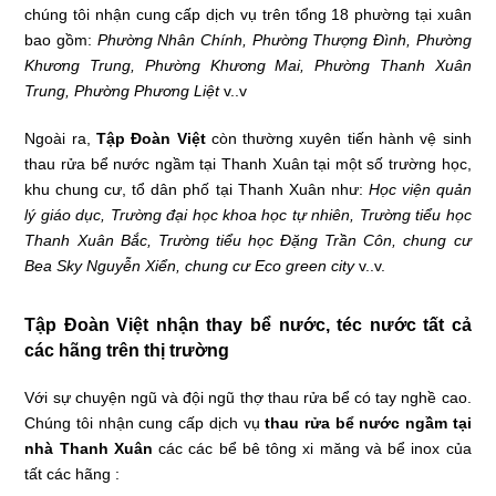
chúng tôi nhận cung cấp dịch vụ trên tổng 18 phường tại xuân
bao gồm:
Phường Nhân Chính, Phường Thượng Đình, Phường
Khương Trung, Phường Khương Mai, Phường Thanh Xuân
Trung, Phường Phương Liệt
v..v
Ngoài ra,
Tập Đoàn Việt
còn thường xuyên tiến hành vệ sinh
thau rửa bể nước ngầm tại Thanh Xuân tại một số trường học,
khu chung cư, tổ dân phố tại Thanh Xuân như:
Học viện quản
lý giáo dục, Trường đại học khoa học tự nhiên, Trường tiểu học
Thanh Xuân Bắc, Trường tiểu học Đặng Trần Côn, chung cư
Bea Sky Nguyễn Xiển, chung cư Eco green city
v..v.
Tập Đoàn Việt nhận thay bể nước, téc nước tất cả
các hãng trên thị trường
Với sự chuyện ngũ và đội ngũ thợ thau rửa bể có tay nghề cao.
Chúng tôi nhận cung cấp dịch vụ
thau rửa bể nước ngầm tại
nhà Thanh Xuân
các các bể bê tông xi măng và bể inox của
tất các hãng :