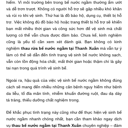
hiểm. Vì môi trường bên trong bể nước ngầm thường ẩm ướt
và dễ trơn trượt. Không có người hỗ trợ sẽ gặp nhiều khó khăn
và rủi ro khi vệ sinh. Thứ hai là đồ bảo hộ, dụng cụ, thiết bị hỗ
trợ. Việc không đủ đồ bảo hộ hoặc trang thiết bị hỗ trợ sẽ khiến
bạn mất nhiều thời gian và công sức hơn để vệ sinh mà chất
lượng có thể vẫn chưa được đảm bảo. Chưa kể, kinh nghiệm
cũng là yếu tố cần xem xét đánh giá. Bạn không có kinh
nghiệm
thau rửa bể nước ngầm tại Thanh Xuân
mà vẫn tự ý
làm có thể sẽ dẫn đến tình trạng vệ sinh bể nước không sạch,
vẫn còn tồn động hóa chất, mất thời gian hoặc thậm chí là gây
tai nạn trong quá trình vệ sinh bể.
Ngoài ra, hậu quả của việc vệ sinh bể nước ngầm không đúng
cách sẽ mang đến nhiều những căn bệnh nguy hiểm như bệnh
da liễu, tổ đỉa mãn tính, nhiễm khuẩn đường ruột, đau dạ dày
tá tràng, thiếu dưỡng chất nghiệm trong.
Để khắc phục tình trạng này cũng như để thực hiện vệ sinh bể
nước ngầm nhanh chóng nhất, bạn cần tham khảo ngay dịch
vụ
thau bể nước ngầm tại Thanh Xuân
chuyên nghiệp – đảm