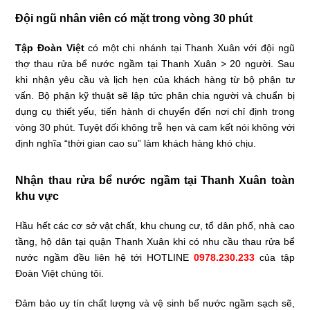
Đội ngũ nhân viên có mặt trong vòng 30 phút
Tập Đoàn Việt
có một chi nhánh tại Thanh Xuân với đội ngũ
thợ thau rửa bể nước ngầm tại Thanh Xuân > 20 người. Sau
khi nhận yêu cầu và lịch hẹn của khách hàng từ bộ phận tư
vấn. Bộ phận kỹ thuật sẽ lập tức phân chia người và chuẩn bị
dụng cụ thiết yếu, tiến hành di chuyển đến nơi chỉ định trong
vòng 30 phút. Tuyệt đối không trễ hẹn và cam kết nói không với
định nghĩa “thời gian cao su” làm khách hàng khó chịu.
Nhận thau rửa bể nước ngầm tại Thanh Xuân toàn
khu vực
Hầu hết các cơ sở vật chất, khu chung cư, tổ dân phố, nhà cao
tầng, hộ dân tại quận Thanh Xuân khi có nhu cầu thau rửa bể
nước ngầm đều liên hệ tới HOTLINE
0978.230.233
của tập
Đoàn Việt chúng tôi.
Đảm bảo uy tín chất lượng và vệ sinh bể nước ngầm sạch sẽ,