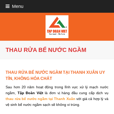
Menu
THAU RỬA BỂ NƯỚC NGẦM
THAU RỬA BỂ NƯỚC NGẦM TẠI THANH XUÂN UY
TÍN, KHÔNG HÓA CHẤT
Sau hơn 20 năm hoạt động trong lĩnh vực xử lý mạch nước
ngầm,
Tập Đoàn Việt
là đơn vị hàng đầu cung cấp dịch vụ
thau rửa bể nước ngầm tại Thanh Xuân
với giá cả hợp lý và
vệ sinh bể nước ngầm sạch sẽ không vi trùng.