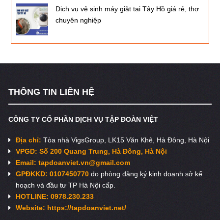
Dịch vụ vệ sinh máy giặt tại Tây Hồ giá rẻ, thợ
chuyên nghiệp
THÔNG TIN LIÊN HỆ
CÔNG TY CỔ PHẦN DỊCH VỤ TẬP ĐOÀN VIỆT
Địa chỉ:
Tòa nhà VigsGroup, LK15 Văn Khê, Hà Đông, Hà Nội
VPGD: Số 200 Quang Trung, Hà Đông, Hà Nội
Email:
tapdoanviet.vn@gmail.com
GPĐKKD: 0107450770
do phòng đăng ký kinh doanh sở kế
hoạch và đầu tư TP Hà Nội cấp.
HOTLINE: 0978.230.233
Website: https://tapdoanviet.net/