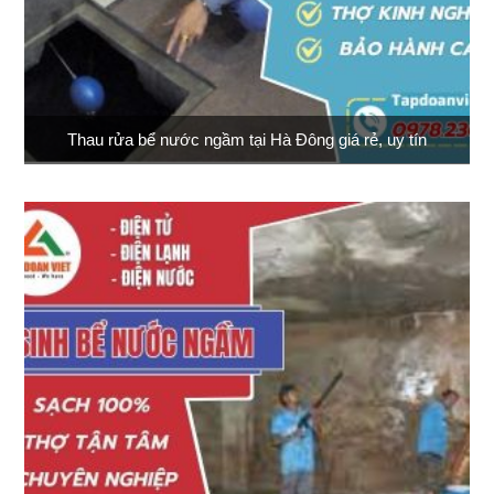
Thau rửa bể nước ngầm tại Hà Đông giá rẻ, uy tín