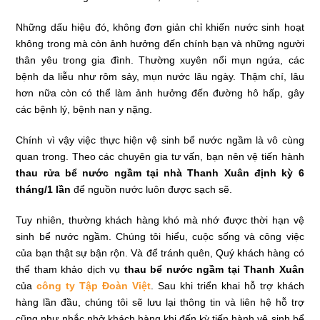
Những dấu hiệu đó, không đơn giản chỉ khiến nước sinh hoạt
không trong mà còn ảnh hưởng đến chính bạn và những người
thân yêu trong gia đình. Thường xuyên nổi mụn ngứa, các
bệnh da liễu như rôm sảy, mụn nước lâu ngày. Thậm chí, lâu
hơn nữa còn có thể làm ảnh hưởng đến đường hô hấp, gây
các bệnh lý, bệnh nan y nặng.
Chính vì vậy việc thực hiện vệ sinh bể nước ngầm là vô cùng
quan trong. Theo các chuyên gia tư vấn, bạn nên vệ tiến hành
thau rửa bể nước ngầm tại nhà Thanh Xuân định kỳ 6
tháng/1 lần
để nguồn nước luôn được sạch sẽ.
Tuy nhiên, thường khách hàng khó mà nhớ được thời hạn vệ
sinh bể nước ngầm. Chúng tôi hiểu, cuộc sống và công việc
của bạn thật sự bận rộn. Và để tránh quên, Quý khách hàng có
thể tham khảo dịch vụ
thau bể nước ngầm tại Thanh Xuân
của
công ty Tập Đoàn Việt
. Sau khi triển khai hỗ trợ khách
hàng lần đầu, chúng tôi sẽ lưu lại thông tin và liên hệ hỗ trợ
cũng như nhắc nhở khách hàng khi đến kỳ tiến hành vệ sinh bể