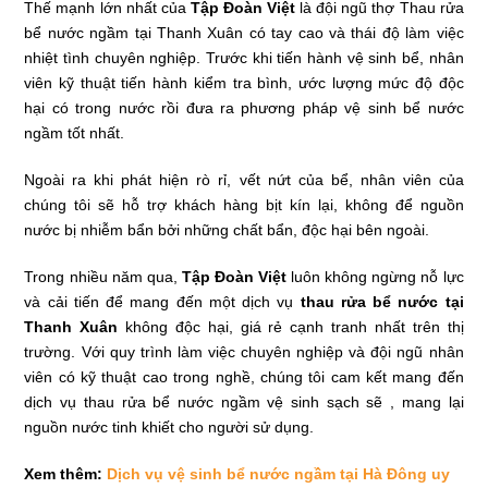
Thế mạnh lớn nhất của
Tập Đoàn Việt
là đội ngũ thợ Thau rửa
bể nước ngầm tại Thanh Xuân có tay cao và thái độ làm việc
nhiệt tình chuyên nghiệp. Trước khi tiến hành vệ sinh bể, nhân
viên kỹ thuật tiến hành kiểm tra bình, ước lượng mức độ độc
hại có trong nước rồi đưa ra phương pháp vệ sinh bể nước
ngầm tốt nhất.
Ngoài ra khi phát hiện rò rỉ, vết nứt của bể, nhân viên của
chúng tôi sẽ hỗ trợ khách hàng bịt kín lại, không để nguồn
nước bị nhiễm bẩn bởi những chất bẩn, độc hại bên ngoài.
Trong nhiều năm qua,
Tập Đoàn Việt
luôn không ngừng nỗ lực
và cải tiến để mang đến một dịch vụ
thau rửa bể nước tại
Thanh Xuân
không độc hại, giá rẻ cạnh tranh nhất trên thị
trường. Với quy trình làm việc chuyên nghiệp và đội ngũ nhân
viên có kỹ thuật cao trong nghề, chúng tôi cam kết mang đến
dịch vụ thau rửa bể nước ngầm vệ sinh sạch sẽ , mang lại
nguồn nước tinh khiết cho người sử dụng.
Xem thêm:
Dịch vụ vệ sinh bể nước ngầm tại Hà Đông uy