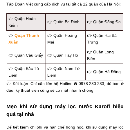
Tập Đoàn Việt cung cấp dịch vụ tại tất cả 12 quận của Hà Nội:
👉 Quận Hoàn
👉 Quận Ba Đình
👉 Quận Đống Đa
Kiếm
👉
Quận Thanh
👉 Quận Hoàng
👉 Quận Hai Bà
Xuân
Mai
Trưng
👉 Quận Long
👉 Quận Cầu Giấy
👉 Quận Tây Hồ
Biên
👉 Quận Bắc Từ
👉 Quận Nam Từ
👉 Quận Hà Đông
Liêm
Liêm
👉 Kết luận: Chỉ cần liên hệ Hotline ☎️ 0978.230.233, dù bạn ở
đâu, kỹ thuật viên cũng sẽ có mặt nhanh chóng.
Mẹo khi sử dụng máy lọc nước Karofi hiệu
quả tại nhà
Để tiết kiệm chi phí và hạn chế hỏng hóc, khi sử dụng máy lọc