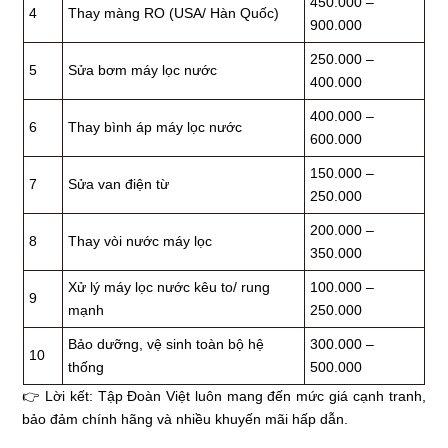
450.000 –
4
Thay màng RO (USA/ Hàn Quốc)
900.000
250.000 –
5
Sửa bơm máy lọc nước
400.000
400.000 –
6
Thay bình áp máy lọc nước
600.000
150.000 –
7
Sửa van điện từ
250.000
200.000 –
8
Thay vòi nước máy lọc
350.000
Xử lý máy lọc nước kêu to/ rung
100.000 –
9
mạnh
250.000
Bảo dưỡng, vệ sinh toàn bộ hệ
300.000 –
10
thống
500.000
👉 Lời kết: Tập Đoàn Việt luôn mang đến mức giá cạnh tranh,
bảo đảm chính hãng và nhiều khuyến mãi hấp dẫn.