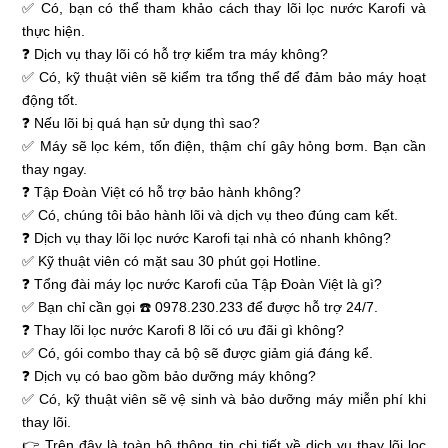
✅ Có, bạn có thể tham khảo cách thay lõi lọc nước Karofi và
thực hiện.
❓ Dịch vụ thay lõi có hỗ trợ kiểm tra máy không?
✅ Có, kỹ thuật viên sẽ kiểm tra tổng thể để đảm bảo máy hoạt
động tốt.
❓ Nếu lõi bị quá hạn sử dụng thì sao?
✅ Máy sẽ lọc kém, tốn điện, thậm chí gây hỏng bơm. Bạn cần
thay ngay.
❓ Tập Đoàn Việt có hỗ trợ bảo hành không?
✅ Có, chúng tôi bảo hành lõi và dịch vụ theo đúng cam kết.
❓ Dịch vụ thay lõi lọc nước Karofi tại nhà có nhanh không?
✅ Kỹ thuật viên có mặt sau 30 phút gọi Hotline.
❓ Tổng đài máy lọc nước Karofi của Tập Đoàn Việt là gì?
✅ Bạn chỉ cần gọi ☎️ 0978.230.233 để được hỗ trợ 24/7.
❓ Thay lõi lọc nước Karofi 8 lõi có ưu đãi gì không?
✅ Có, gói combo thay cả bộ sẽ được giảm giá đáng kể.
❓ Dịch vụ có bao gồm bảo dưỡng máy không?
✅ Có, kỹ thuật viên sẽ vệ sinh và bảo dưỡng máy miễn phí khi
thay lõi.
👉 Trên đây là toàn bộ thông tin chi tiết về dịch vụ thay lõi lọc