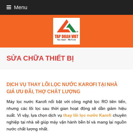
Menu
SỬA CHỮA THIẾT BỊ
DỊCH VỤ THAY LÕI LỌC NƯỚC KAROFI TẠI NHÀ
GIÁ ƯU ĐÃI, THỢ CHẤT LƯỢNG
Máy lọc nước Karofi nổi bật với công nghệ lọc RO tiên tiến,
nhưng các lõi lọc sau thời gian hoạt động sẽ dần giảm hiệu
suất. Vì vậy, lựa chọn dịch vụ
thay lõi lọc nước Karofi
chuyên
nghiệp tại nhà sẽ giúp máy vận hành bền bỉ và mang lại nguồn
nước chất lượng nhất.