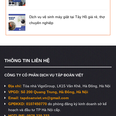
Dịch vụ vệ sinh máy giặt tại Tây Hồ giá rẻ, thợ
chuyên nghiệp
THÔNG TIN LIÊN HỆ
CÔNG TY CỔ PHẦN DỊCH VỤ TẬP ĐOÀN VIỆT
Địa chỉ:
Tòa nhà VigsGroup, LK15 Văn Khê, Hà Đông, Hà Nội
VPGD: Số 200 Quang Trung, Hà Đông, Hà Nội
Email:
tapdoanviet.vn@gmail.com
GPĐKKD: 0107450770
do phòng đăng ký kinh doanh sở kế
hoạch và đầu tư TP Hà Nội cấp.
HOTLINE: 0978.230.233