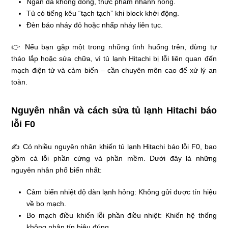
Ngăn đá không đông, thực phẩm nhanh hỏng.
Tủ có tiếng kêu “tạch tạch” khi block khởi động.
Đèn báo nháy đỏ hoặc nhấp nháy liên tục.
👉 Nếu bạn gặp một trong những tình huống trên, đừng tự
tháo lắp hoặc sửa chữa, vì tủ lạnh Hitachi bị lỗi liên quan đến
mạch điện tử và cảm biến – cần chuyên môn cao để xử lý an
toàn.
Nguyên nhân và cách sửa tủ lạnh Hitachi báo
lỗi F0
✍ Có nhiều nguyên nhân khiến tủ lạnh Hitachi báo lỗi F0, bao
gồm cả lỗi phần cứng và phần mềm. Dưới đây là những
nguyên nhân phổ biến nhất:
Cảm biến nhiệt độ dàn lạnh hỏng: Không gửi được tín hiệu
về bo mạch.
Bo mạch điều khiển lỗi phần điều nhiệt: Khiến hệ thống
không nhận tín hiệu đúng.