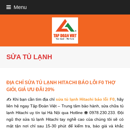
Menu
SỬA TỦ LẠNH
ĐỊA CHỈ SỬA TỦ LẠNH HITACHI BÁO LỖI F0 THỢ
GIỎI, GIÁ ƯU ĐÃI 20%
✍ Khi bạn cần tìm địa chỉ
sửa tủ lạnh Hitachi báo lỗi F0
, hãy
liên hệ ngay Tập Đoàn Việt – Trung tâm bảo hành, sửa chữa tủ
lạnh Hitachi uy tín tại Hà Nội qua Hotline ☎️ 0978.230.233. Đội
ngũ thợ sửa tủ lạnh Hitachi tay nghề cao của chúng tôi sẽ có
mặt tận nơi chỉ sau 15-30 phút để kiểm tra, báo giá và khắc