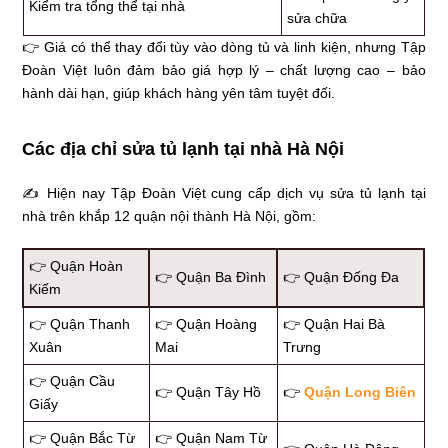
Kiểm tra tổng thể tại nhà
sửa chữa
👉 Giá có thể thay đổi tùy vào dòng tủ và linh kiện, nhưng Tập
Đoàn Việt luôn đảm bảo giá hợp lý – chất lượng cao – bảo
hành dài hạn, giúp khách hàng yên tâm tuyệt đối.
Các địa chỉ sửa tủ lạnh tại nhà Hà Nội
✍ Hiện nay Tập Đoàn Việt cung cấp dịch vụ sửa tủ lạnh tại
nhà trên khắp 12 quận nội thành Hà Nội, gồm:
👉 Quận Hoàn
👉 Quận Ba Đình
👉 Quận Đống Đa
Kiếm
👉 Quận Thanh
👉 Quận Hoàng
👉 Quận Hai Bà
Xuân
Mai
Trưng
👉 Quận Cầu
👉 Quận Tây Hồ
👉
Quận Long Biên
Giấy
👉 Quận Bắc Từ
👉 Quận Nam Từ