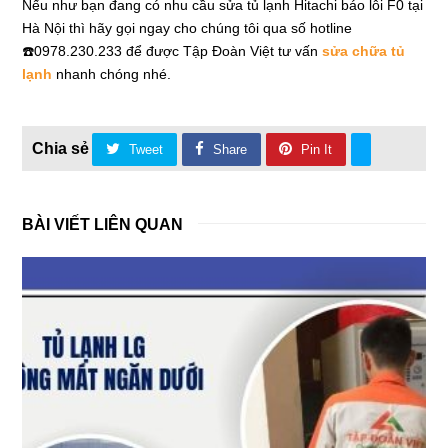
Nếu như bạn đang có nhu cầu
sửa tủ lạnh
Hitachi báo lỗi F0 tại
Hà Nội thì hãy gọi ngay cho chúng tôi qua số hotline
☎️0978.230.233 để được Tập Đoàn Việt tư vấn
sửa chữa tủ
lạnh
nhanh chóng nhé.
Tweet
Share
Pin It
BÀI VIẾT LIÊN QUAN