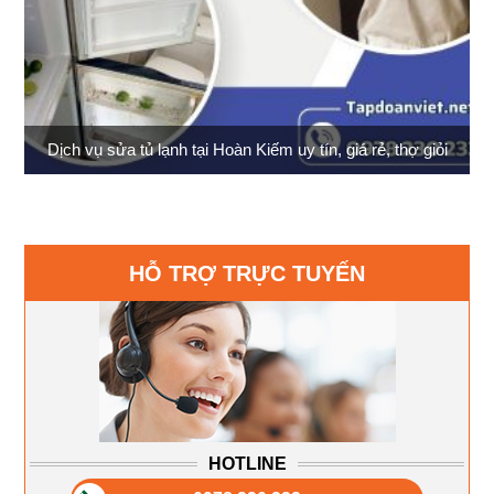
Dịch vụ sửa tủ lạnh tại Hoàn Kiếm uy tín, giá rẻ, thợ giỏi
HỖ TRỢ TRỰC TUYẾN
HOTLINE