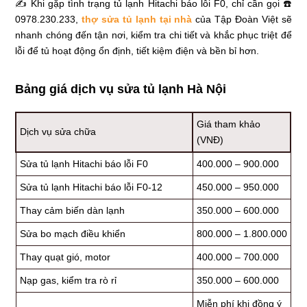
✍ Khi gặp tình trạng tủ lạnh Hitachi báo lỗi F0, chỉ cần gọi ☎️
0978.230.233,
thợ sửa tủ lạnh tại nhà
của Tập Đoàn Việt sẽ
nhanh chóng đến tận nơi, kiểm tra chi tiết và khắc phục triệt để
lỗi để tủ hoạt động ổn định, tiết kiệm điện và bền bỉ hơn.
Bảng giá dịch vụ sửa tủ lạnh Hà Nội
Giá tham khảo
Dịch vụ sửa chữa
(VNĐ)
Sửa tủ lạnh Hitachi báo lỗi F0
400.000 – 900.000
Sửa tủ lạnh Hitachi báo lỗi F0-12
450.000 – 950.000
Thay cảm biến dàn lạnh
350.000 – 600.000
Sửa bo mạch điều khiển
800.000 – 1.800.000
Thay quạt gió, motor
400.000 – 700.000
Nạp gas, kiểm tra rò rỉ
350.000 – 600.000
Miễn phí khi đồng ý