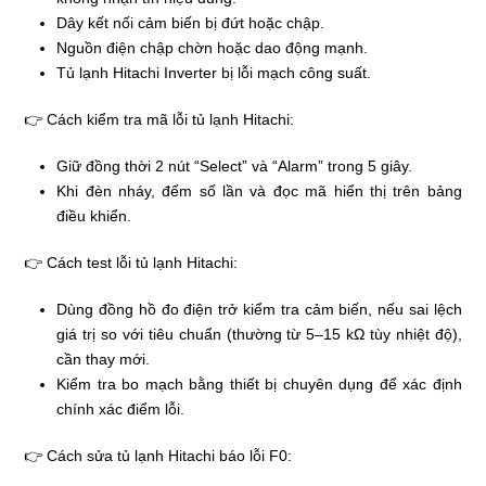
Dây kết nối cảm biến bị đứt hoặc chập.
Nguồn điện chập chờn hoặc dao động mạnh.
Tủ lạnh Hitachi Inverter bị lỗi mạch công suất.
👉 Cách kiểm tra mã lỗi tủ lạnh Hitachi:
Giữ đồng thời 2 nút “Select” và “Alarm” trong 5 giây.
Khi đèn nháy, đếm số lần và đọc mã hiển thị trên bảng
điều khiển.
👉 Cách test lỗi tủ lạnh Hitachi:
Dùng đồng hồ đo điện trở kiểm tra cảm biến, nếu sai lệch
giá trị so với tiêu chuẩn (thường từ 5–15 kΩ tùy nhiệt độ),
cần thay mới.
Kiểm tra bo mạch bằng thiết bị chuyên dụng để xác định
chính xác điểm lỗi.
👉 Cách sửa tủ lạnh Hitachi báo lỗi F0: