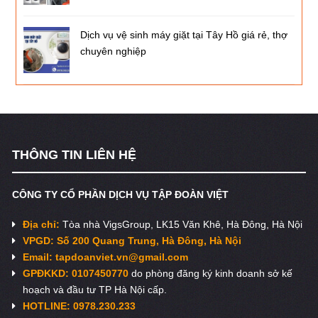
Dịch vụ vệ sinh máy giặt tại Tây Hồ giá rẻ, thợ
chuyên nghiệp
THÔNG TIN LIÊN HỆ
CÔNG TY CỔ PHẦN DỊCH VỤ TẬP ĐOÀN VIỆT
Địa chỉ:
Tòa nhà VigsGroup, LK15 Văn Khê, Hà Đông, Hà Nội
VPGD: Số 200 Quang Trung, Hà Đông, Hà Nội
Email:
tapdoanviet.vn@gmail.com
GPĐKKD: 0107450770
do phòng đăng ký kinh doanh sở kế
hoạch và đầu tư TP Hà Nội cấp.
HOTLINE: 0978.230.233