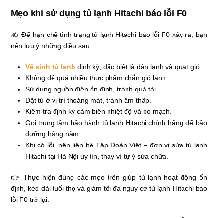
Mẹo khi sử dụng tủ lạnh Hitachi báo lỗi F0
✍ Để hạn chế tình trạng tủ lạnh Hitachi báo lỗi F0 xảy ra, bạn
nên lưu ý những điều sau:
Vệ sinh tủ lạnh
định kỳ, đặc biệt là dàn lạnh và quạt gió.
Không để quá nhiều thực phẩm chắn gió lạnh.
Sử dụng nguồn điện ổn định, tránh quá tải.
Đặt tủ ở vị trí thoáng mát, tránh ẩm thấp.
Kiểm tra định kỳ cảm biến nhiệt độ và bo mạch.
Gọi trung tâm bảo hành tủ lạnh Hitachi chính hãng để bảo
dưỡng hàng năm.
Khi có lỗi, nên liên hệ Tập Đoàn Việt – đơn vị sửa tủ lạnh
Hitachi tại Hà Nội uy tín, thay vì tự ý sửa chữa.
👉 Thực hiện đúng các mẹo trên giúp tủ lạnh hoạt động ổn
định, kéo dài tuổi thọ và giảm tối đa nguy cơ tủ lạnh Hitachi báo
lỗi F0 trở lại.