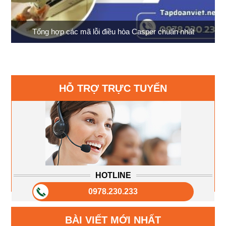
Tổng hợp các mã lỗi điều hòa Casper chuẩn nhất
HỖ TRỢ TRỰC TUYẾN
HOTLINE
0978.230.233
BÀI VIẾT MỚI NHẤT