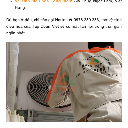
Vệ sinh điều hòa Long Biên
: Gia Thụy, Ngọc Lâm, Việt
Hưng.
Dù bạn ở đâu, chỉ cần gọi Hotline ☎️ 0978.230.233, thợ vệ sinh
điều hoà của Tập Đoàn Việt sẽ có mặt tận nơi trong thời gian
ngắn nhất.