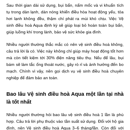
Sau thời gian dài sử dụng, bụi bẩn, nấm mốc và vi khuẩn tích
tụ trong dàn lạnh, dàn nóng khiến điều hòa hoạt động yếu, tỏa
hơi lạnh không đều, thậm chí phát ra mùi khó chịu. Việc Vệ
sinh điều hoà Aqua định kỳ sẽ giúp loại bỏ hoàn toàn bụi bẩn,
giúp luồng khí trong lành, bảo vệ sức khỏe gia đình.
Nhiều người thường thắc mắc có nên vệ sinh điều hoà không,
câu trả lời là có. Việc này không chỉ giúp máy hoạt động tốt hơn
mà còn tiết kiệm tới 30% điện năng tiêu thụ. Nếu để lâu, bụi
bám sẽ làm tắc ống thoát nước, gây rò rỉ và ảnh hưởng đến bo
mạch. Chính vì vậy, nên gọi dịch vụ vệ sinh điều hoà chuyên
nghiệp để đảm bảo an toàn.
Bao lâu Vệ sinh điều hoà Aqua một lần tại nhà
là tốt nhất
Nhiều người thường hỏi bao lâu vệ sinh điều hoà 1 lần là phù
hợp. Câu trả lời phụ thuộc vào tần suất sử dụng. Đối với hộ gia
đình, nên Vệ sinh điều hoà Aqua 3–6 tháng/lần. Còn đối với