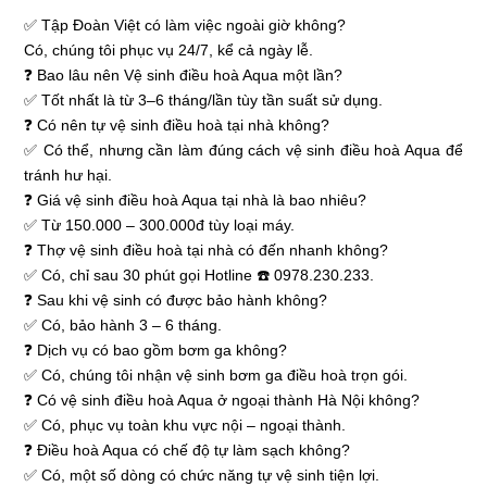
✅ Tập Đoàn Việt có làm việc ngoài giờ không?
Có, chúng tôi phục vụ 24/7, kể cả ngày lễ.
❓ Bao lâu nên Vệ sinh điều hoà Aqua một lần?
✅ Tốt nhất là từ 3–6 tháng/lần tùy tần suất sử dụng.
❓ Có nên tự vệ sinh điều hoà tại nhà không?
✅ Có thể, nhưng cần làm đúng cách vệ sinh điều hoà Aqua để
tránh hư hại.
❓ Giá vệ sinh điều hoà Aqua tại nhà là bao nhiêu?
✅ Từ 150.000 – 300.000đ tùy loại máy.
❓ Thợ vệ sinh điều hoà tại nhà có đến nhanh không?
✅ Có, chỉ sau 30 phút gọi Hotline ☎️ 0978.230.233.
❓ Sau khi vệ sinh có được bảo hành không?
✅ Có, bảo hành 3 – 6 tháng.
❓ Dịch vụ có bao gồm bơm ga không?
✅ Có, chúng tôi nhận vệ sinh bơm ga điều hoà trọn gói.
❓ Có vệ sinh điều hoà Aqua ở ngoại thành Hà Nội không?
✅ Có, phục vụ toàn khu vực nội – ngoại thành.
❓ Điều hoà Aqua có chế độ tự làm sạch không?
✅ Có, một số dòng có chức năng tự vệ sinh tiện lợi.