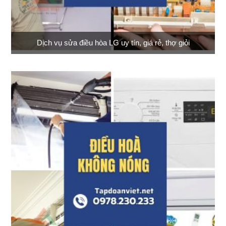
Dịch vụ sửa điều hòa LG uy tín, giá rẻ, thợ giỏi