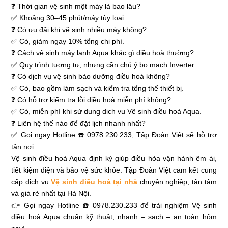
❓ Thời gian vệ sinh một máy là bao lâu?
✅ Khoảng 30–45 phút/máy tùy loại.
❓ Có ưu đãi khi vệ sinh nhiều máy không?
✅ Có, giảm ngay 10% tổng chi phí.
❓ Cách vệ sinh máy lạnh Aqua khác gì điều hoà thường?
✅ Quy trình tương tự, nhưng cần chú ý bo mạch Inverter.
❓ Có dịch vụ vệ sinh bảo dưỡng điều hoà không?
✅ Có, bao gồm làm sạch và kiểm tra tổng thể thiết bị.
❓ Có hỗ trợ kiểm tra lỗi điều hoà miễn phí không?
✅ Có, miễn phí khi sử dụng dịch vụ Vệ sinh điều hoà Aqua.
❓ Liên hệ thế nào để đặt lịch nhanh nhất?
✅ Gọi ngay Hotline ☎️ 0978.230.233, Tập Đoàn Việt sẽ hỗ trợ
tận nơi.
Vệ sinh điều hoà Aqua định kỳ giúp điều hòa vận hành êm ái,
tiết kiệm điện và bảo vệ sức khỏe. Tập Đoàn Việt cam kết cung
cấp dịch vụ
Vệ sinh điều hoà tại nhà
chuyên nghiệp, tận tâm
và giá rẻ nhất tại Hà Nội.
👉 Gọi ngay Hotline ☎️ 0978.230.233 để trải nghiệm Vệ sinh
điều hoà Aqua chuẩn kỹ thuật, nhanh – sạch – an toàn hôm