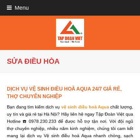
Menu
SỬA ĐIỀU HÒA
DỊCH VỤ VỆ SINH ĐIỀU HOÀ AQUA 24/7 GIÁ RẺ,
THỢ CHUYÊN NGHIỆP
Bạn đang tìm kiếm dịch vụ
vệ sinh điều hoà Aqua
chất lượng,
uy tín và giá rẻ tại Hà Nội? Hãy liên hệ ngay Tập Đoàn Việt qua
Hotline ☎️ 0978.230.233 để được hỗ trợ tận nơi. Với đội ngũ
thợ chuyên nghiệp, nhiều năm kinh nghiệm, chúng tôi cam kết
mang lại dịch vụ Vệ sinh điều hoà Aqua nhanh chóng, sạch