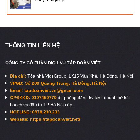
THÔNG TIN LIÊN HỆ
CÔNG TY CỔ PHẦN DỊCH VỤ TẬP ĐOÀN VIỆT
Địa chỉ:
Tòa nhà VigsGroup, LK15 Văn Khê, Hà Đông, Hà Nội
VPGD: Số 200 Quang Trung, Hà Đông, Hà Nội
Email:
tapdoanviet.vn@gmail.com
GPĐKKD: 0107450770
do phòng đăng ký kinh doanh sở kế
hoạch và đầu tư TP Hà Nội cấp.
HOTLINE: 0978.230.233
Website: https://tapdoanviet.net/