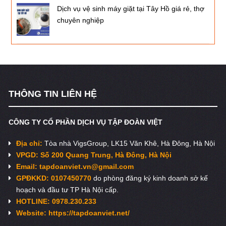
Dịch vụ vệ sinh máy giặt tại Tây Hồ giá rẻ, thợ
chuyên nghiệp
THÔNG TIN LIÊN HỆ
CÔNG TY CỔ PHẦN DỊCH VỤ TẬP ĐOÀN VIỆT
Địa chỉ:
Tòa nhà VigsGroup, LK15 Văn Khê, Hà Đông, Hà Nội
VPGD: Số 200 Quang Trung, Hà Đông, Hà Nội
Email:
tapdoanviet.vn@gmail.com
GPĐKKD: 0107450770
do phòng đăng ký kinh doanh sở kế
hoạch và đầu tư TP Hà Nội cấp.
HOTLINE: 0978.230.233
Website: https://tapdoanviet.net/