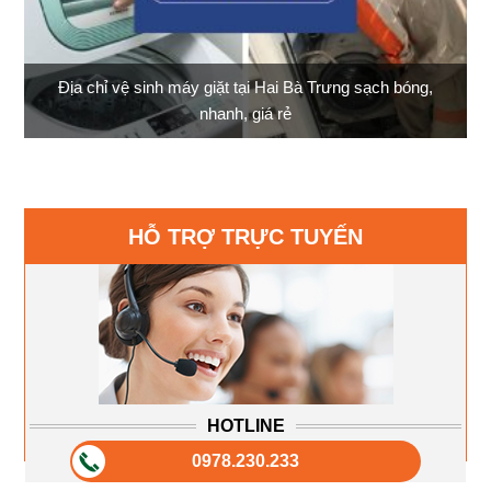
Địa chỉ vệ sinh máy giặt tại Hai Bà Trưng sạch bóng,
nhanh, giá rẻ
HỖ TRỢ TRỰC TUYẾN
HOTLINE
0978.230.233