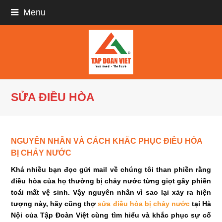
Menu
SỬA ĐIỀU HÒA
NGUYÊN NHÂN VÀ CÁCH KHẮC PHỤC ĐIỀU HÒA
BỊ CHẢY NƯỚC
Khá nhiều bạn đọc gửi mail về chúng tôi than phiền rằng
điều hòa của họ thường bị chảy nước từng giọt gây phiền
toái mất vệ sinh. Vậy nguyên nhân vì sao lại xảy ra hiện
tượng này, hãy cũng thợ
sửa điều hòa bị chảy nước
tại Hà
Nội của Tập Đoàn Việt cùng tìm hiểu và khắc phục sự cố