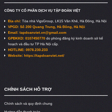
CÔNG TY CỔ PHẦN DỊCH VỤ TẬP ĐOÀN VIỆT
Địa chỉ:
Tòa nhà VigsGroup, LK15 Văn Khê, Hà Đông, Hà Nội
VPGD: Số 200 Quang Trung, Hà Đông, Hà Nội
Email:
tapdoanviet.vn@gmail.com
GPĐKKD: 0107450770
do phòng đăng ký kinh doanh sở kế
hoạch và đầu tư TP Hà Nội cấp.
HOTLINE: 0978.230.233
Website: https://tapdoanviet.net/
CHÍNH SÁCH HỖ TRỢ
Chính sách và quy định chung
Hướng dẫn thanh toán