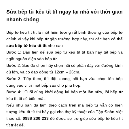
Sửa bếp từ kêu tít tít ngay tại nhà với thời gian
nhanh chóng
Bếp từ kêu tít tít là một hiện tượng rất bình thường của bếp từ
chính vì vậy khi bếp từ gặp trường hợp này, thì các bạn có thể
sửa bếp từ kêu tít tít
như sau:
Bước 1: Đầu tiên để sửa bếp từ kêu tít tít bạn hãy tắt bếp và
ngắt nguồn điện vào bếp từ.
Bước 2: Sau đó chọn hãy chọn nồi có phần đáy với đường kính
đủ lớn, và có dao động từ 12cm – 26cm.
Bước 3: Tiếp theo, thì đặt xoong, nồi bạn vừa chọn lên bếp
đúng vào vị trí mặt bếp sao cho phù hợp.
Bước 4: Cuối cùng khởi động lại bếp một lần nữa, lỗi bếp từ
kêu tít tít sẽ biến mất.
Nếu như bạn đã làm theo cách trên mà bếp từ vẫn có hiện
tượng kêu tít tít thì hãy gọi cho thợ kỹ thuật của Tập Đoàn Việt
theo số:
0988 230 233
để được sự trợ giúp sửa bếp từ kêu tít
tít triệt để.