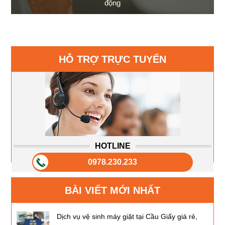
động
HỖ TRỢ TRỰC TUYẾN
HOTLINE
0978.230.233
BÀI VIẾT MỚI NHẤT
Dịch vụ vệ sinh máy giặt tại Cầu Giấy giá rẻ,