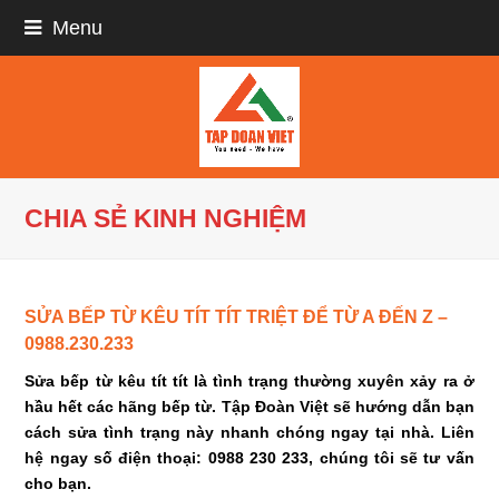
Menu
CHIA SẺ KINH NGHIỆM
SỬA BẾP TỪ KÊU TÍT TÍT TRIỆT ĐỂ TỪ A ĐẾN Z –
0988.230.233
Sửa bếp từ kêu tít tít là tình trạng thường xuyên xảy ra ở
hầu hết các hãng bếp từ. Tập Đoàn Việt sẽ hướng dẫn bạn
cách sửa tình trạng này nhanh chóng ngay tại nhà. Liên
hệ ngay số điện thoại: 0988 230 233, chúng tôi sẽ tư vấn
cho bạn.