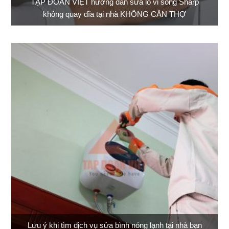
TẬP ĐOÀN VIỆT hướng dẫn sửa lò vi sóng Sharp
không quay đĩa tại nhà KHÔNG CẦN THỢ
Lưu ý khi tìm dịch vụ sửa bình nóng lạnh tại nhà bạn