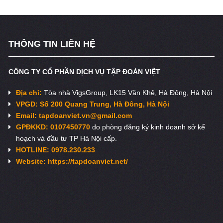
THÔNG TIN LIÊN HỆ
CÔNG TY CỔ PHẦN DỊCH VỤ TẬP ĐOÀN VIỆT
Địa chỉ:
Tòa nhà VigsGroup, LK15 Văn Khê, Hà Đông, Hà Nội
VPGD: Số 200 Quang Trung, Hà Đông, Hà Nội
Email:
tapdoanviet.vn@gmail.com
GPĐKKD: 0107450770
do phòng đăng ký kinh doanh sở kế
hoạch và đầu tư TP Hà Nội cấp.
HOTLINE: 0978.230.233
Website: https://tapdoanviet.net/