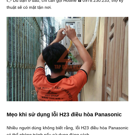
👉 Dù bạn ở đâu, chỉ cần gọi Hotline ☎️ 0978.230.233, thợ kỹ
thuật sẽ có mặt tận nơi.
Mẹo khi sử dụng lỗi H23 điều hòa Panasonic
Nhiều người dùng không biết rằng, lỗi H23 điều hòa Panasonic
có thể phòng tránh nếu sử dụng đúng cách.