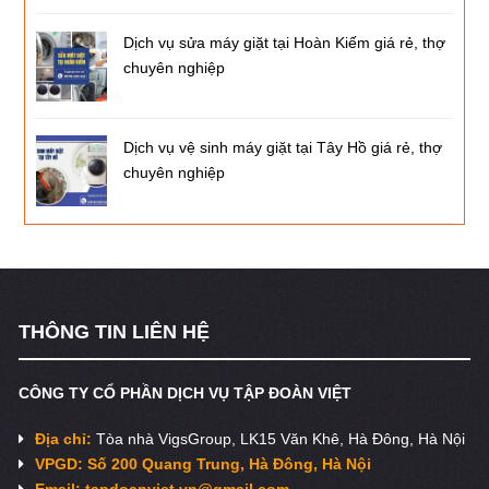
Dịch vụ sửa máy giặt tại Hoàn Kiếm giá rẻ, thợ
chuyên nghiệp
Dịch vụ vệ sinh máy giặt tại Tây Hồ giá rẻ, thợ
chuyên nghiệp
THÔNG TIN LIÊN HỆ
CÔNG TY CỔ PHẦN DỊCH VỤ TẬP ĐOÀN VIỆT
Địa chỉ:
Tòa nhà VigsGroup, LK15 Văn Khê, Hà Đông, Hà Nội
VPGD: Số 200 Quang Trung, Hà Đông, Hà Nội
Email:
tapdoanviet.vn@gmail.com