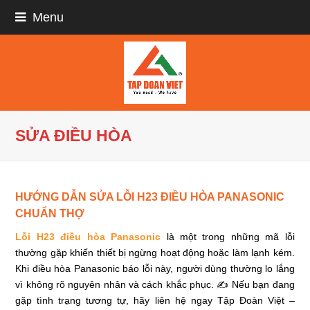
Menu
SỬA ĐIỀU HÒA
HƯỚNG DẪN SỬA LỖI H23 ĐIỀU HÒA PANASONIC
CHUẨN THỢ
Lỗi H23 điều hòa Panasonic
là một trong những mã lỗi
thường gặp khiến thiết bị ngừng hoạt động hoặc làm lạnh kém.
Khi điều hòa Panasonic báo lỗi này, người dùng thường lo lắng
vì không rõ nguyên nhân và cách khắc phục. ✍ Nếu bạn đang
gặp tình trạng tương tự, hãy liên hệ ngay Tập Đoàn Việt –