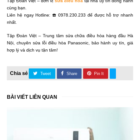
Tập Đoàn Việt – đơn vị
sửa điều hòa
tại nhà uy tín đồng hành
cùng bạn.
Liên hệ ngay Hotline: ☎️ 0978.230.233 để được hỗ trợ nhanh
nhất.
Tập Đoàn Việt – Trung tâm sửa chữa điều hòa hàng đầu Hà
Nội, chuyên sửa lỗi điều hòa Panasonic, bảo hành uy tín, giá
hợp lý và dịch vụ tận tâm!
Tweet
Share
Pin It
BÀI VIẾT LIÊN QUAN