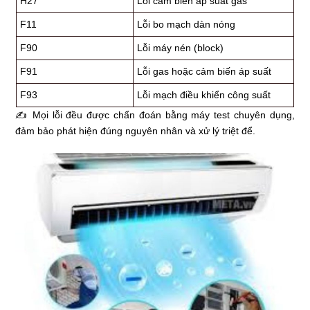
H27
Lỗi cảm biến áp suất gas
F11
Lỗi bo mạch dàn nóng
F90
Lỗi máy nén (block)
F91
Lỗi gas hoặc cảm biến áp suất
F93
Lỗi mạch điều khiển công suất
✍ Mọi lỗi đều được chẩn đoán bằng máy test chuyên dụng,
đảm bảo phát hiện đúng nguyên nhân và xử lý triệt để.