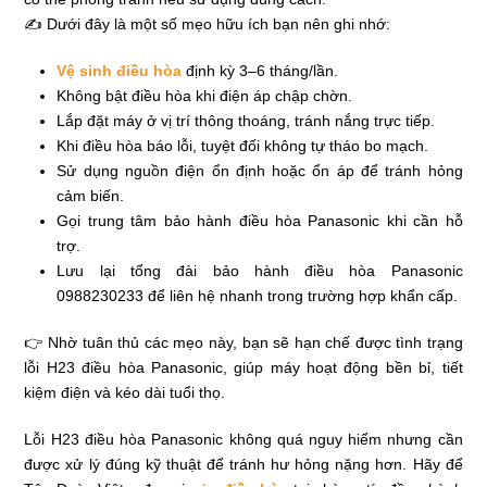
✍ Dưới đây là một số mẹo hữu ích bạn nên ghi nhớ:
Vệ sinh điều hòa
định kỳ 3–6 tháng/lần.
Không bật điều hòa khi điện áp chập chờn.
Lắp đặt máy ở vị trí thông thoáng, tránh nắng trực tiếp.
Khi điều hòa báo lỗi, tuyệt đối không tự tháo bo mạch.
Sử dụng nguồn điện ổn định hoặc ổn áp để tránh hỏng
cảm biến.
Gọi trung tâm bảo hành điều hòa Panasonic khi cần hỗ
trợ.
Lưu lại tổng đài bảo hành điều hòa Panasonic
0988230233 để liên hệ nhanh trong trường hợp khẩn cấp.
👉 Nhờ tuân thủ các mẹo này, bạn sẽ hạn chế được tình trạng
lỗi H23 điều hòa Panasonic, giúp máy hoạt động bền bỉ, tiết
kiệm điện và kéo dài tuổi thọ.
Lỗi H23 điều hòa Panasonic không quá nguy hiểm nhưng cần
được xử lý đúng kỹ thuật để tránh hư hỏng nặng hơn. Hãy để