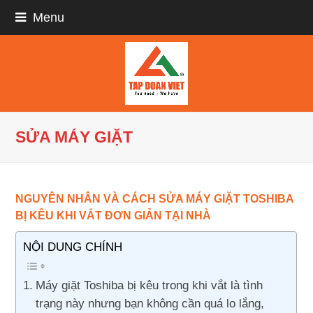
Menu
SỬA MÁY GIẶT
NGUYÊN NHÂN VÀ CÁCH SỬA MÁY GIẶT TOSHIBA
BỊ KÊU KHI VẮT ĐƠN GIẢN TẠI NHÀ
NỘI DUNG CHÍNH
Máy giặt Toshiba bị kêu trong khi vắt là tình
trạng này nhưng bạn không cần quá lo lắng,