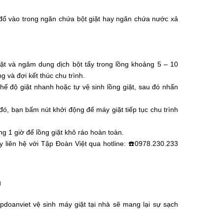
 đổ vào trong ngăn chứa bột giặt hay ngăn chứa nước xả
ặt và ngâm dung dịch bột tẩy trong lồng khoảng 5 – 10
g và đợi kết thúc chu trình.
hế độ giặt nhanh hoặc tự vệ sinh lồng giặt, sau đó nhấn
đó, bạn bấm nút khởi động để máy giặt tiếp tục chu trình
g 1 giờ để lồng giặt khô ráo hoàn toàn.
y liên hệ với Tập Đoàn Việt qua hotline: ☎️0978.230.233
n
doanviet vệ sinh máy giặt tại nhà sẽ mang lại sự sạch