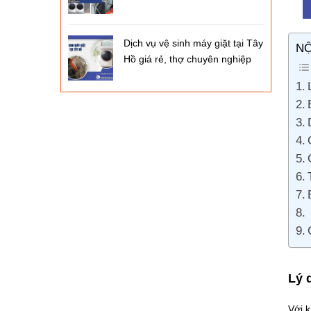
Dịch vụ vệ sinh máy giặt tại Tây
NỘ
Hồ giá rẻ, thợ chuyên nghiệp
Lý 
Với k