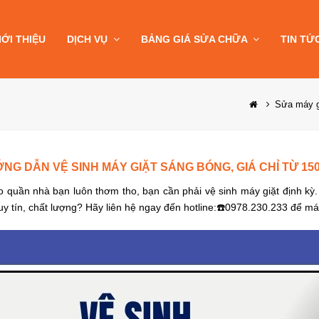
IỚI THIỆU
DỊCH VỤ
BẢNG GIÁ SỬA CHỮA
TIN TỨ
Sửa máy g
NG DẪN VỆ SINH MÁY GIẶT SÁNG BÓNG, GIÁ CHỈ TỪ 15
o quần nhà bạn luôn thơm tho, bạn cần phải vệ sinh máy giặt định kỳ
y tín, chất lượng? Hãy liên hệ ngay đến hotline:☎️0978.230.233 để m