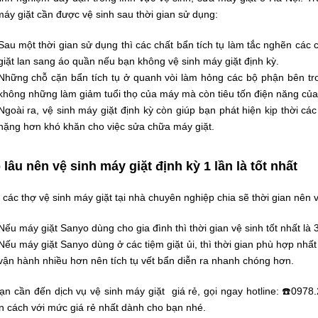
áy giặt cần được vệ sinh sau thời gian sử dụng:
Sau một thời gian sử dụng thì các chất bẩn tích tụ làm tắc nghẽn các
giặt lan sang áo quần nếu bạn không vệ sinh máy giặt định kỳ.
Những chỗ cặn bẩn tích tụ ở quanh vòi làm hỏng các bộ phận bên tro
không những làm giảm tuổi thọ của máy mà còn tiêu tốn điện năng của
Ngoài ra, vệ sinh máy giặt định kỳ còn giúp bạn phát hiện kịp thời các
nặng hơn khó khăn cho việc sửa chữa máy giặt.
 lâu nên vệ sinh máy giặt định kỳ 1 lần là tốt nhất
các thợ vệ sinh máy giặt tại nhà chuyên nghiệp chia sẽ thời gian nên vệ
Nếu máy giặt Sanyo dùng cho gia đình thì thời gian vệ sinh tốt nhất là 
Nếu máy giặt Sanyo dùng ở các tiệm giặt ủi, thì thời gian phù hợp nhất đ
vận hành nhiều hơn nên tích tụ vết bẩn diễn ra nhanh chóng hơn.
ạn cần đến dịch vụ vệ sinh máy giặt giá rẻ, gọi ngay hotline: ☎️0978
n cách với mức giá rẻ nhất dành cho bạn nhé.