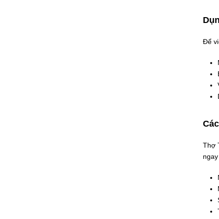
Dụn
Để vi
Các
Thợ 
ngay 