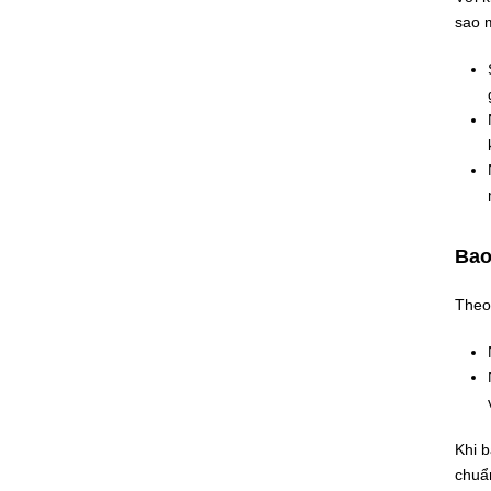
sao m
Bao
Theo 
Khi b
chuẩ