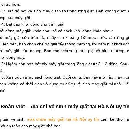
tối ưu hơn.
 3: Bạn đổ bột vệ sinh máy giặt vào trong lồng giặt. Bạn không được
óng cửa máy giặt.
4: Bắt đầu khởi động chu trình giặt
mỗi dòng máy giặt khác nhau sẽ có cách khởi động khác nhau:
với máy giặt cửa trên: Bạn hãy cho khoảng 1/3 mực nước vào lồng gi
 Tiếp đến, bạn chọn chế độ giặt tẩy thông thường, rồi bấm nút khởi độn
ới máy giặt cửa ngang: Bạn chọn chương trình giặt xả bình thường, c
khởi động máy.
5: Ngâm hỗn hợp bột tẩy máy giặt trong lồng giặt từ 2 – 3 tiếng. Sau 
xả.
6: Xả nước và lau sạch lồng giặt. Cuối cùng, bạn hãy mở nắp máy tron
ạn không có thời gian và dụng cụ để tự vệ sinh máy giặt tại nhà. Hã
nhé
Đoàn Việt – địa chỉ vệ sinh máy giặt tại Hà Nội uy tí
g tâm vệ sinh,
sửa chữa máy giặt tại Hà Nội uy tín
cam kết thợ Tap
 và an toàn cho máy giặt nhà bạn.