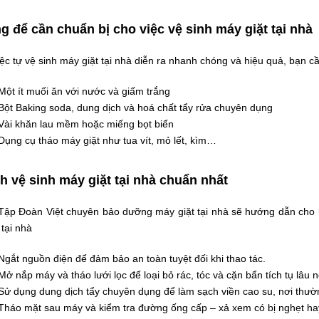
g để cần chuẩn bị cho việc vệ sinh máy giặt tại nhà
ệc tự vệ sinh máy giặt tại nhà diễn ra nhanh chóng và hiệu quả, bạn c
Một ít muối ăn với nước và giấm trắng
Bột Baking soda, dung dịch và hoá chất tẩy rửa chuyên dụng
Vài khăn lau mềm hoặc miếng bọt biển
Dụng cụ tháo máy giặt như tua vít, mỏ lết, kìm…
h vệ sinh máy giặt tại nhà chuẩn nhất
Tập Đoàn Việt chuyên bảo dưỡng máy giặt tại nhà sẽ hướng dẫn cho b
tại nhà
Ngắt nguồn điện để đảm bảo an toàn tuyệt đối khi thao tác.
Mở nắp máy và tháo lưới lọc để loại bỏ rác, tóc và cặn bẩn tích tụ lâu n
Sử dụng dung dịch tẩy chuyên dụng để làm sạch viền cao su, nơi thư
Tháo mặt sau máy và kiểm tra đường ống cấp – xả xem có bị nghẹt ha