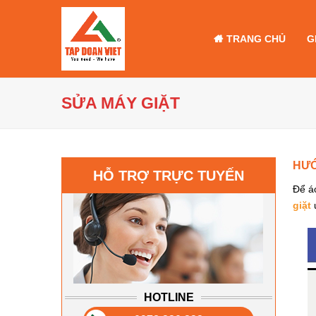
TRANG CHỦ
G
SỬA MÁY GIẶT
HƯỚ
HỖ TRỢ TRỰC TUYẾN
Để á
giặt
u
HOTLINE