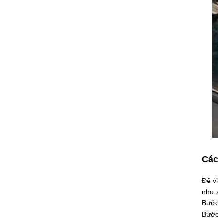
Các
Để vi
như 
Bước 
Bước 