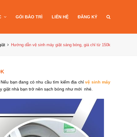
C
GÓI BẢO TRÌ
LIÊN HỆ
ĐĂNG KÝ
iặt
Hướng dẫn vệ sinh máy giặt sáng bóng, giá chỉ từ 150k
0K
. Nếu bạn đang có nhu cầu tìm kiếm địa chỉ
vệ sinh máy
áy giặt nhà bạn trở nên sạch bóng như mới nhé.