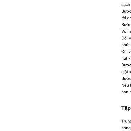
sạch 
Bước
rồi đ
Bước 
Với 
Đối 
phút.
Đối v
nút 
Bước 
giặt 
Bước 
Nếu b
bạn 
Tập 
Trun
bóng