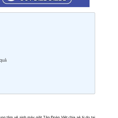
 quả
ung tâm vệ sinh máy giặt Tập Đoàn Việt chia sẻ lý do tại