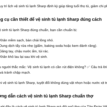
y trì lịch vệ sinh tủ lạnh Sharp định kỳ giúp tăng tuổi thọ tủ, giảm ch
g cụ cần thiết để vệ sinh tủ lạnh Sharp đúng cách
 sinh tủ lạnh Sharp đúng chuẩn, bạn cần chuẩn bị:
Khăn mềm sạch, bàn chải lông nhỏ.
Dung dịch tẩy rửa nhẹ (giấm, baking soda hoặc kem đánh răng).
Găng tay, chậu nước ấm, túi rác.
Khăn khô lau lại sau khi vệ sinh.
 người thắc mắc: Vệ sinh tủ lạnh có cần rút điện không? ✅ Câu trả lời
 và tránh chập mạch.
i vệ sinh tủ lạnh Sharp, tuyệt đối không dùng vật nhọn hoặc nước xịt t
ng dẫn cách vệ sinh tủ lạnh Sharp chuẩn thợ
ới đây là cách vệ sinh tủ lạnh Sharp mà đội ngũ thợ của Tập Đoàn Vi