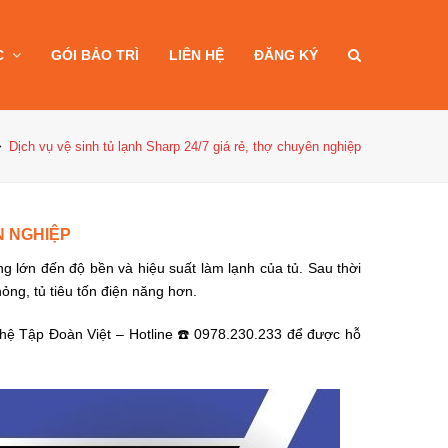
C
GÓI BẢO TRÌ
LIÊN HỆ
ĐĂNG KÝ
Dịch vụ vệ sinh tủ lạnh Sharp 24/7 giá rẻ, thợ chuyên nghiệp
N NGHIỆP
g lớn đến độ bền và hiệu suất làm lạnh của tủ. Sau thời
ỏng, tủ tiêu tốn điện năng hơn.
n hệ Tập Đoàn Việt – Hotline ☎️ 0978.230.233 để được hỗ