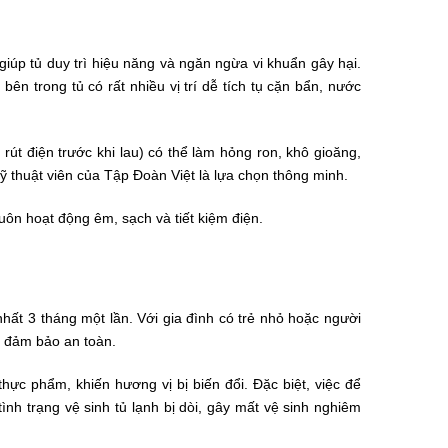
 giúp tủ duy trì hiệu năng và ngăn ngừa vi khuẩn gây hại.
ên trong tủ có rất nhiều vị trí dễ tích tụ cặn bẩn, nước
rút điện trước khi lau) có thể làm hỏng ron, khô gioăng,
kỹ thuật viên của Tập Đoàn Việt là lựa chọn thông minh.
uôn hoạt động êm, sạch và tiết kiệm điện.
hất 3 tháng một lần. Với gia đình có trẻ nhỏ hoặc người
ể đảm bảo an toàn.
hực phẩm, khiến hương vị bị biến đổi. Đặc biệt, việc để
nh trạng vệ sinh tủ lạnh bị dòi, gây mất vệ sinh nghiêm