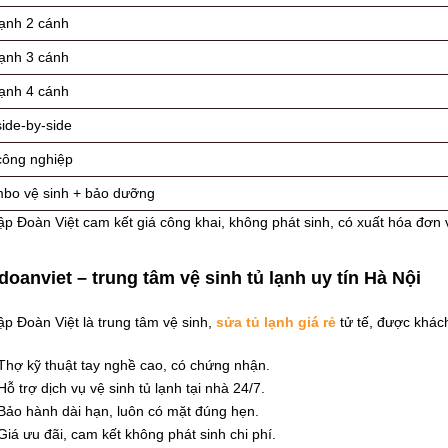
lạnh 2 cánh
lạnh 3 cánh
lạnh 4 cánh
ide-by-side
công nghiệp
bo vệ sinh + bảo dưỡng
p Đoàn Việt cam kết giá công khai, không phát sinh, có xuất hóa đơn 
doanviet – trung tâm vệ sinh tủ lạnh uy tín Hà Nội
p Đoàn Việt là trung tâm vệ sinh,
sửa tủ lạnh giá rẻ
tử tế, được khác
Thợ kỹ thuật tay nghề cao, có chứng nhận.
Hỗ trợ dịch vụ vệ sinh tủ lạnh tại nhà 24/7.
Bảo hành dài hạn, luôn có mặt đúng hẹn.
Giá ưu đãi, cam kết không phát sinh chi phí.