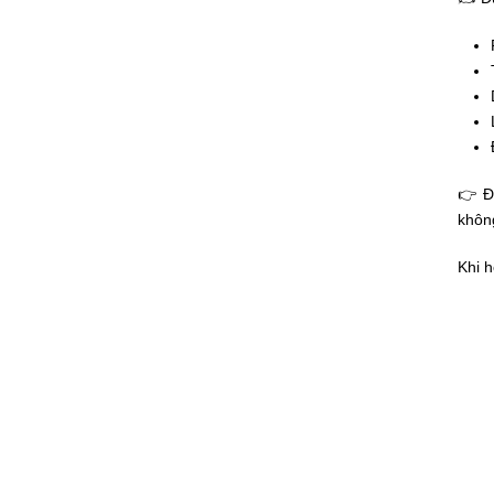
👉 Đ
khôn
Khi h