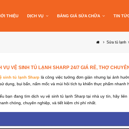
IỚI THIỆU
DỊCH VỤ
BẢNG GIÁ SỬA CHỮA
TIN TỨ
Sửa tủ lạnh
H VỤ VỆ SINH TỦ LẠNH SHARP 24/7 GIÁ RẺ, THỢ CHUYÊ
ệ sinh tủ lạnh Sharp
là công việc tưởng đơn giản nhưng lại ảnh hưởn
sử dụng, bụi bẩn, nấm mốc và mùi hôi tích tụ khiến thực phẩm nhanh h
u bạn đang tìm dịch vụ vệ sinh tủ lạnh Sharp tại nhà uy tín, hãy liê
hanh chóng, chuyên nghiệp, và tiết kiệm chi phí nhất.