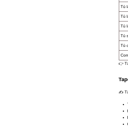
Tủ 
Tủ 
Tủ 
Tủ s
Tủ 
Com
👉 Tậ
Tap
✍ Tậ