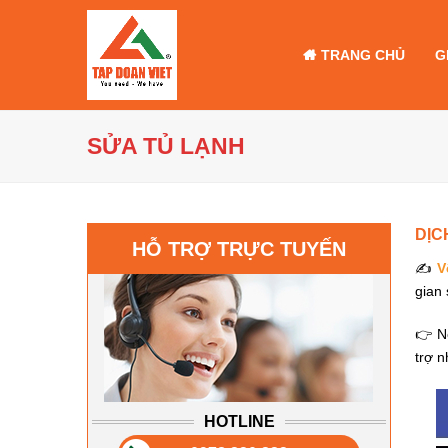
TRANG CHỦ
G
SỬA TỦ LẠNH
DỊC
HỖ TRỢ TRỰC TUYẾN
✍
V
gian 
👉 Nế
trợ n
HOTLINE