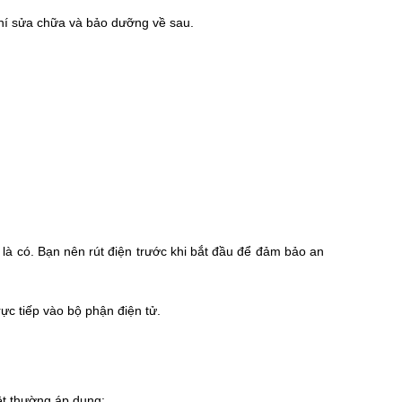
i phí sửa chữa và bảo dưỡng về sau.
 là có. Bạn nên rút điện trước khi bắt đầu để đảm bảo an
rực tiếp vào bộ phận điện tử.
ệt thường áp dụng: