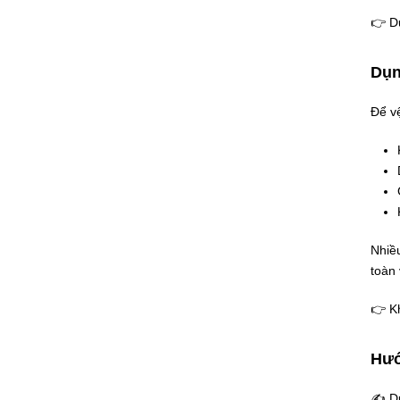
👉 Du
Dụn
Để vệ
Nhiều
toàn
👉 Kh
Hướ
✍ Dư