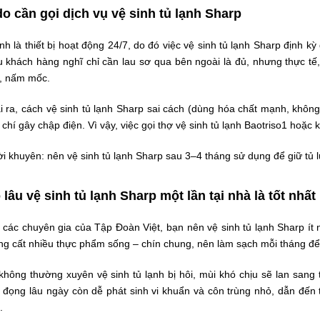
do cần gọi dịch vụ vệ sinh tủ lạnh Sharp
nh là thiết bị hoạt động 24/7, do đó việc vệ sinh tủ lạnh Sharp định kỳ
 khách hàng nghĩ chỉ cần lau sơ qua bên ngoài là đủ, nhưng thực tế, b
, nấm mốc.
 ra, cách vệ sinh tủ lạnh Sharp sai cách (dùng hóa chất mạnh, không 
chí gây chập điện. Vì vậy, việc gọi thợ vệ sinh tủ lạnh Baotriso1 hoặc 
i khuyên: nên vệ sinh tủ lạnh Sharp sau 3–4 tháng sử dụng để giữ tủ l
lâu vệ sinh tủ lạnh Sharp một lần tại nhà là tốt nhất
các chuyên gia của Tập Đoàn Việt, bạn nên vệ sinh tủ lạnh Sharp ít n
ng cất nhiều thực phẩm sống – chín chung, nên làm sạch mỗi tháng đ
hông thường xuyên vệ sinh tủ lạnh bị hôi, mùi khó chịu sẽ lan sang t
đọng lâu ngày còn dễ phát sinh vi khuẩn và côn trùng nhỏ, dẫn đến tì
.