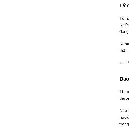
Lý 
Tủ lạ
Nhiều
đọng
Ngoài
thậm 
👉 Lờ
Bao 
Theo 
thườ
Nếu k
nước 
trọng