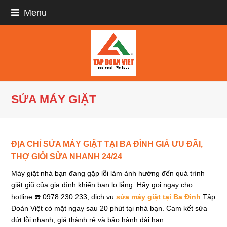
Menu
SỬA MÁY GIẶT
ĐỊA CHỈ SỬA MÁY GIẶT TẠI BA ĐÌNH GIÁ ƯU ĐÃI,
THỢ GIỎI SỬA NHANH 24/24
Máy giặt nhà bạn đang gặp lỗi làm ảnh hưởng đến quá trình
giặt giũ của gia đình khiến bạn lo lắng. Hãy gọi ngay cho
hotline ☎️ 0978.230.233, dịch vụ
sửa máy giặt tại Ba Đình
Tập
Đoàn Việt có mặt ngay sau 20 phút tại nhà bạn. Cam kết sửa
dứt lỗi nhanh, giá thành rẻ và bảo hành dài hạn.