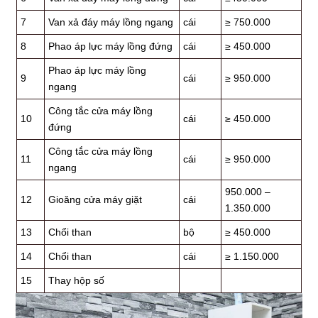
7
Van xả đáy máy lồng ngang
cái
≥ 750.000
8
Phao áp lực máy lồng đứng
cái
≥ 450.000
Phao áp lực máy lồng
9
cái
≥ 950.000
ngang
Công tắc cửa máy lồng
10
cái
≥ 450.000
đứng
Công tắc cửa máy lồng
11
cái
≥ 950.000
ngang
950.000 –
12
Gioăng cửa máy giặt
cái
1.350.000
13
Chổi than
bộ
≥ 450.000
14
Chổi than
cái
≥ 1.150.000
15
Thay hộp số