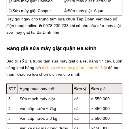
👍Sửa máy giặt Daewoo
👍Sửa máy giặt Electrolux…
👍Sửa máy giặt Casper
👍Sửa máy giặt Aqua
Hãy gọi ngay cho trung tâm sửa chữa Tập Đoàn Việt theo số
điện thoại hotline ☎️ 0978.230.233 khi có nhu cầu sửa máy giặt
sửa máy giặt tại Ba Đình nhé
Bảng giá sửa máy giặt quận Ba Đình
Bảo trì số 1 là trung tâm sửa máy giặt giá rẻ, đáng tin cậy. Luôn
công khai bảng giá
dịch vụ sửa máy giặt tại nhà Hà Nội
để bạn
tham khảo và lựa chọn dịch vụ cho mình:
STT
Hạng mục thay thế
Đơn vị
Đơn giá
3
Sửa mạch máy giặt
cái
≥ 550.000
4
Van cấp nước ≤ 7kg
cái
≥ 450.000
5
Van cấp nước ≥ 8 kg
cái
≥ 550.000
6
Van xả đáy máy lồng đứng
cái
≥450.000