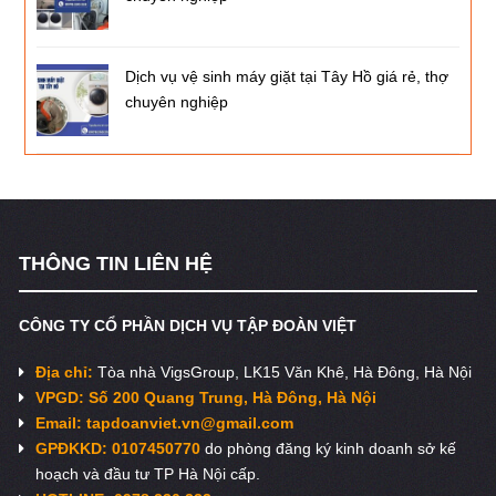
Dịch vụ vệ sinh máy giặt tại Tây Hồ giá rẻ, thợ
chuyên nghiệp
THÔNG TIN LIÊN HỆ
CÔNG TY CỔ PHẦN DỊCH VỤ TẬP ĐOÀN VIỆT
Địa chỉ:
Tòa nhà VigsGroup, LK15 Văn Khê, Hà Đông, Hà Nội
VPGD: Số 200 Quang Trung, Hà Đông, Hà Nội
Email:
tapdoanviet.vn@gmail.com
GPĐKKD: 0107450770
do phòng đăng ký kinh doanh sở kế
hoạch và đầu tư TP Hà Nội cấp.