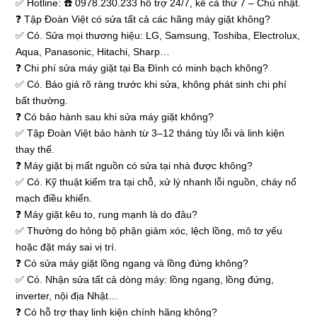
✅ Hotline: ☎️ 0978.230.233 hỗ trợ 24/7, kể cả thứ 7 – Chủ nhật.
❓ Tập Đoàn Việt có sửa tất cả các hãng máy giặt không?
✅ Có. Sửa mọi thương hiệu: LG, Samsung, Toshiba, Electrolux,
Aqua, Panasonic, Hitachi, Sharp…
❓ Chi phí sửa máy giặt tại Ba Đình có minh bạch không?
✅ Có. Báo giá rõ ràng trước khi sửa, không phát sinh chi phí
bất thường.
❓ Có bảo hành sau khi sửa máy giặt không?
✅ Tập Đoàn Việt bảo hành từ 3–12 tháng tùy lỗi và linh kiện
thay thế.
❓ Máy giặt bị mất nguồn có sửa tại nhà được không?
✅ Có. Kỹ thuật kiểm tra tại chỗ, xử lý nhanh lỗi nguồn, cháy nổ
mạch điều khiển.
❓ Máy giặt kêu to, rung mạnh là do đâu?
✅ Thường do hỏng bộ phận giảm xóc, lệch lồng, mô tơ yếu
hoặc đặt máy sai vị trí.
❓ Có sửa máy giặt lồng ngang và lồng đứng không?
✅ Có. Nhận sửa tất cả dòng máy: lồng ngang, lồng đứng,
inverter, nội địa Nhật…
❓ Có hỗ trợ thay linh kiện chính hãng không?