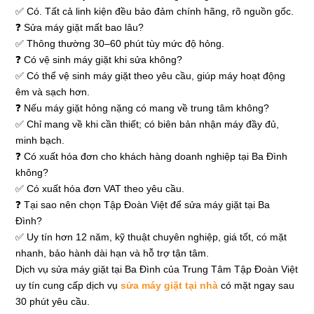
✅ Có. Tất cả linh kiện đều bảo đảm chính hãng, rõ nguồn gốc.
❓ Sửa máy giặt mất bao lâu?
✅ Thông thường 30–60 phút tùy mức độ hỏng.
❓ Có vệ sinh máy giặt khi sửa không?
✅ Có thể vệ sinh máy giặt theo yêu cầu, giúp máy hoạt động
êm và sạch hơn.
❓ Nếu máy giặt hỏng nặng có mang về trung tâm không?
✅ Chỉ mang về khi cần thiết; có biên bản nhận máy đầy đủ,
minh bạch.
❓ Có xuất hóa đơn cho khách hàng doanh nghiệp tại Ba Đình
không?
✅ Có xuất hóa đơn VAT theo yêu cầu.
❓ Tại sao nên chọn Tập Đoàn Việt để sửa máy giặt tại Ba
Đình?
✅ Uy tín hơn 12 năm, kỹ thuật chuyên nghiệp, giá tốt, có mặt
nhanh, bảo hành dài hạn và hỗ trợ tận tâm.
Dịch vụ sửa máy giặt tại Ba Đình của Trung Tâm Tập Đoàn Việt
uy tín cung cấp dịch vụ
sửa máy giặt tại nhà
có mặt ngay sau
30 phút yêu cầu.