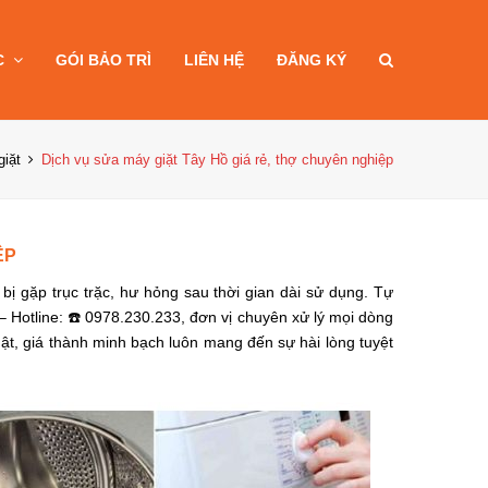
C
GÓI BẢO TRÌ
LIÊN HỆ
ĐĂNG KÝ
iặt
Dịch vụ sửa máy giặt Tây Hồ giá rẻ, thợ chuyên nghiệp
ỆP
 bị gặp trục trặc, hư hỏng sau thời gian dài sử dụng. Tự
– Hotline: ☎️ 0978.230.233, đơn vị chuyên xử lý mọi dòng
uật, giá thành minh bạch luôn mang đến sự hài lòng tuyệt