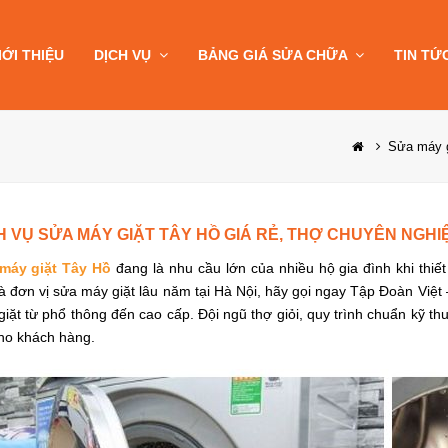
IỚI THIỆU
DỊCH VỤ
BẢNG GIÁ SỬA CHỮA
TIN TỨ
Sửa máy g
H VỤ SỬA MÁY GIẶT TÂY HỒ GIÁ RẺ, THỢ CHUYÊN NGHI
máy giặt Tây Hồ
đang là nhu cầu lớn của nhiều hộ gia đình khi thiết
à đơn vị sửa máy giặt lâu năm tại Hà Nội, hãy gọi ngay Tập Đoàn Việt 
iặt từ phổ thông đến cao cấp. Đội ngũ thợ giỏi, quy trình chuẩn kỹ th
cho khách hàng.