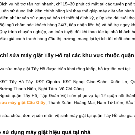
Dịch vụ hỗ trợ tận nơi nhanh, chỉ 15–30 phút có mặt tại các tuyến phố 
Luôn sử dụng linh kiện chính hãng khi thay thế giúp máy giặt vận hành
Miễn phí tư vấn sử dụng và bảo trì thiết bị định kỳ, giúp kéo dài tuổi thọ
Đội ngũ chăm sóc khách hàng 24/7, tiếp nhận liên hệ và hỗ trợ ngay kh
Quy trình chuyên nghiệp, an toàn tuyệt đối khi thao tác tại nhà khách h
Mức giá cạnh tranh hàng đầu thị trường, mang lại lợi ích tốt nhất cho 
 chỉ sửa máy giặt Tây Hồ tại các khu vực thuộc quận
vụ sửa máy giặt Tây Hồ được triển khai rộng khắp, hỗ trợ tận nơi tại:
KĐT Tây Hồ Tây. KĐT Ciputra. KĐT Ngoại Giao Đoàn. Xuân La, Q
Đường Thanh Niên, Nghi Tàm. Võ Chí Công.
Ngoài quận Tây Hồ, Tập Đoàn Việt còn phục vụ tại 12 quận nội thàn
sửa máy giặt Cầu Giấy
, Thanh Xuân, Hoàng Mai, Nam Từ Liêm, Bắc 
 sửa chữa, đơn vị còn nhận vệ sinh máy giặt tại quận Tây Hồ cho gia
 sử dụng máy giặt hiệu quả tại nhà