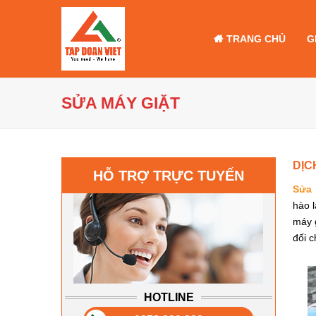
TRANG CHỦ
G
SỬA MÁY GIẶT
DỊC
HỖ TRỢ TRỰC TUYẾN
Sửa 
hào l
máy g
đối 
HOTLINE