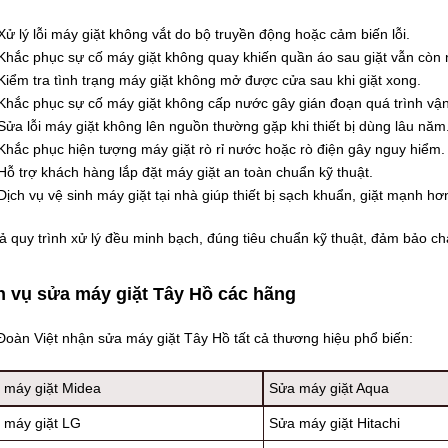
Xử lý lỗi máy giặt không vắt do bộ truyền động hoặc cảm biến lỗi.
Khắc phục sự cố máy giặt không quay khiến quần áo sau giặt vẫn còn 
Kiểm tra tình trạng máy giặt không mở được cửa sau khi giặt xong.
Khắc phục sự cố máy giặt không cấp nước gây gián đoạn quá trình vậ
Sửa lỗi máy giặt không lên nguồn thường gặp khi thiết bị dùng lâu năm
Khắc phục hiện tượng máy giặt rò rỉ nước hoặc rò điện gây nguy hiểm.
Hỗ trợ khách hàng lắp đặt máy giặt an toàn chuẩn kỹ thuật.
Dịch vụ vệ sinh máy giặt tại nhà giúp thiết bị sạch khuẩn, giặt mạnh hơ
ả quy trình xử lý đều minh bạch, đúng tiêu chuẩn kỹ thuật, đảm bảo c
h vụ sửa máy giặt Tây Hồ các hãng
oàn Việt nhận sửa máy giặt Tây Hồ tất cả thương hiệu phổ biến:
 máy giặt Midea
Sửa máy giặt Aqua
 máy giặt LG
Sửa máy giặt Hitachi