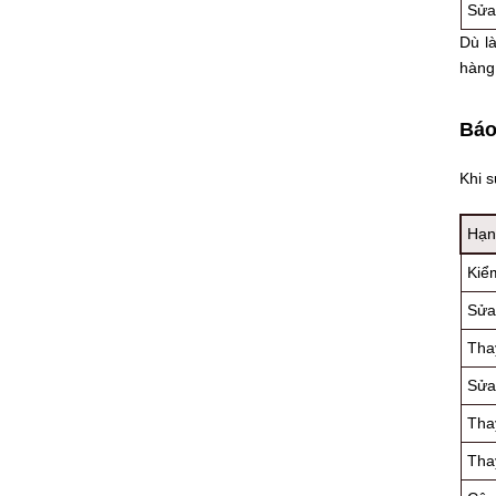
Sửa 
Dù là
hàng
Báo
Khi s
Hạn
Kiểm
Sửa
Tha
Sửa 
Tha
Tha