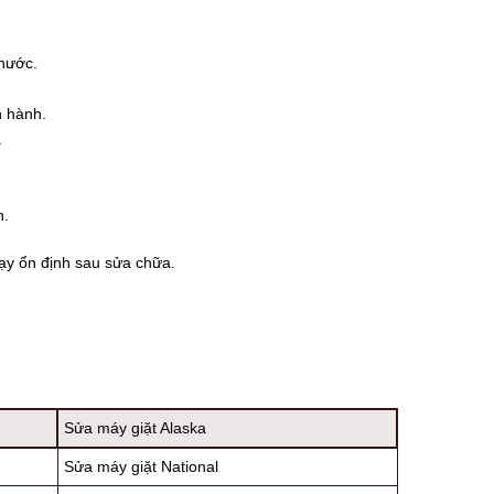
nước.
n hành.
.
n.
hạy ổn định sau sửa chữa.
Sửa máy giặt Alaska
Sửa máy giặt National