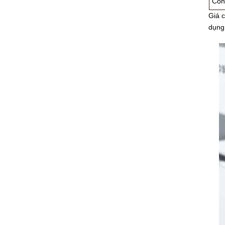
Côn
Giá 
dụng 