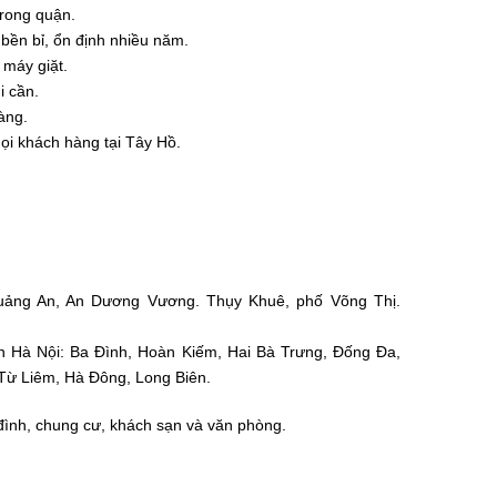
trong quận.
 bền bỉ, ổn định nhiều năm.
 máy giặt.
i cần.
àng.
mọi khách hàng tại Tây Hồ.
uảng An, An Dương Vương. Thụy Khuê, phố Võng Thị.
h Hà Nội: Ba Đình, Hoàn Kiếm, Hai Bà Trưng, Đống Đa,
Từ Liêm, Hà Đông, Long Biên.
 đình, chung cư, khách sạn và văn phòng.