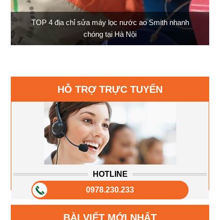
TOP 4 địa chỉ sửa máy lọc nước ao Smith nhanh
chóng tại Hà Nội
HỖ TRỢ TRỰC TUYẾN
HOTLINE
0978.230.233
BÀI VIẾT MỚI NHẤT