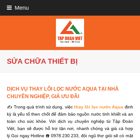
Menu
SỬA CHỮA THIẾT BỊ
DỊCH VỤ THAY LÕI LỌC NƯỚC AQUA TẠI NHÀ
CHUYÊN NGHIỆP, GIÁ ƯU ĐÃI
✍ Trong quá trình sử dụng, việc
thay lõi lọc nước Aqua
định
kỳ là yếu tố then chốt để đảm bảo nguồn nước tinh khiết và an
toàn cho sức khỏe. Với dịch vụ chuyên nghiệp từ Tập Đoàn
Việt, bạn sẽ được hỗ trợ tận nơi, nhanh chóng và giá cả hợp
lý.Gọi ngay Hotline ☎️ 0978.230.233, đội ngũ thợ giỏi sẽ có mặt