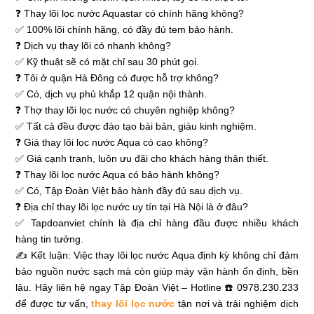
❓ Thay lõi lọc nước Aquastar có chính hãng không?
✅ 100% lõi chính hãng, có đầy đủ tem bảo hành.
❓ Dịch vụ thay lõi có nhanh không?
✅ Kỹ thuật sẽ có mặt chỉ sau 30 phút gọi.
❓ Tôi ở quận Hà Đông có được hỗ trợ không?
✅ Có, dịch vụ phủ khắp 12 quận nội thành.
❓ Thợ thay lõi lọc nước có chuyên nghiệp không?
✅ Tất cả đều được đào tạo bài bản, giàu kinh nghiệm.
❓ Giá thay lõi lọc nước Aqua có cao không?
✅ Giá cạnh tranh, luôn ưu đãi cho khách hàng thân thiết.
❓ Thay lõi lọc nước Aqua có bảo hành không?
✅ Có, Tập Đoàn Việt bảo hành đầy đủ sau dịch vụ.
❓ Địa chỉ thay lõi lọc nước uy tín tại Hà Nội là ở đâu?
✅ Tapdoanviet chính là địa chỉ hàng đầu được nhiều khách
hàng tin tưởng.
✍ Kết luận: Việc thay lõi lọc nước Aqua định kỳ không chỉ đảm
bảo nguồn nước sạch mà còn giúp máy vận hành ổn định, bền
lâu. Hãy liên hệ ngay Tập Đoàn Việt – Hotline ☎️ 0978.230.233
để được tư vấn,
thay lõi lọc nước
tận nơi và trải nghiệm dịch