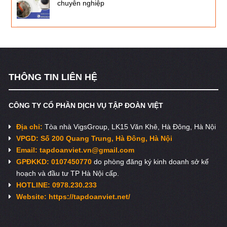
chuyên nghiệp
THÔNG TIN LIÊN HỆ
CÔNG TY CỔ PHẦN DỊCH VỤ TẬP ĐOÀN VIỆT
Địa chỉ:
Tòa nhà VigsGroup, LK15 Văn Khê, Hà Đông, Hà Nội
VPGD: Số 200 Quang Trung, Hà Đông, Hà Nội
Email:
tapdoanviet.vn@gmail.com
GPĐKKD: 0107450770
do phòng đăng ký kinh doanh sở kế
hoạch và đầu tư TP Hà Nội cấp.
HOTLINE: 0978.230.233
Website: https://tapdoanviet.net/