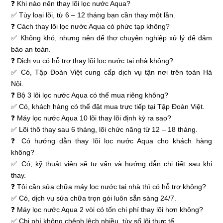
❓ Khi nào nên thay lõi lọc nước Aqua?
✅ Tùy loại lõi, từ 6 – 12 tháng bạn cần thay một lần.
❓ Cách thay lõi lọc nước Aqua có phức tạp không?
✅ Không khó, nhưng nên để thợ chuyên nghiệp xử lý để đảm
bảo an toàn.
❓ Dịch vụ có hỗ trợ thay lõi lọc nước tại nhà không?
✅ Có, Tập Đoàn Việt cung cấp dịch vụ tận nơi trên toàn Hà
Nội.
❓ Bộ 3 lõi lọc nước Aqua có thể mua riêng không?
✅ Có, khách hàng có thể đặt mua trực tiếp tại Tập Đoàn Việt.
❓ Máy lọc nước Aqua 10 lõi thay lõi định kỳ ra sao?
✅ Lõi thô thay sau 6 tháng, lõi chức năng từ 12 – 18 tháng.
❓ Có hướng dẫn thay lõi lọc nước Aqua cho khách hàng
không?
✅ Có, kỹ thuật viên sẽ tư vấn và hướng dẫn chi tiết sau khi
thay.
❓ Tôi cần sửa chữa máy lọc nước tại nhà thì có hỗ trợ không?
✅ Có, dịch vụ sửa chữa trọn gói luôn sẵn sàng 24/7.
❓ Máy lọc nước Aqua 2 vòi có tốn chi phí thay lõi hơn không?
✅ Chi phí không chênh lệch nhiều, tùy số lõi thực tế.