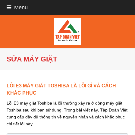
Menu
SỬA MÁY GIẶT
LỖI E3 MÁY GIẶT TOSHIBA LÀ LỖI GÌ VÀ CÁCH
KHẮC PHỤC
Lỗi E3 máy giặt Toshiba là lỗi thường xảy ra ở dòng máy giặt
Toshiba sau khi bạn sử dụng. Trong bài viết này, Tập Đoàn Việt
cung cấp đầy đủ thông tin về nguyên nhân và cách khắc phục
chi tiết lỗi này.