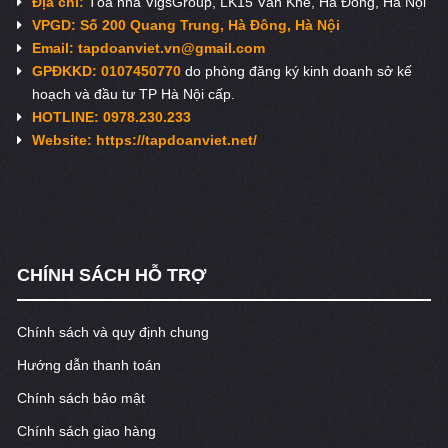
Địa chỉ:
Tòa nhà VigsGroup, LK15 Văn Khê, Hà Đông, Hà Nội
VPGD: Số 200 Quang Trung, Hà Đông, Hà Nội
Email:
tapdoanviet.vn@gmail.com
GPĐKKD: 0107450770
do phòng đăng ký kinh doanh sở kế
hoạch và đầu tư TP Hà Nội cấp.
HOTLINE: 0978.230.233
Website: https://tapdoanviet.net/
CHÍNH SÁCH HỖ TRỢ
Chính sách và quy định chung
Hướng dẫn thanh toán
Chính sách bảo mật
Chính sách giao hàng